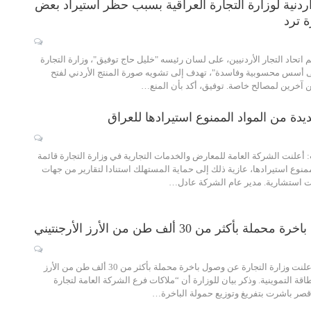
ردنية لوزارة التجارة العراقية بسبب حظر استيراد بعض
ة ترد
م اتحاد التجار الأردنيين، على لسان رئيسه "خليل حاج توفيق"، وزارة التجارة
لى أسس محسوبية وفاسدة"، تهدف إلى تشويه صورة المنتج الأردني لفتح
ن آخرين لمصالح خاصة. توفيق، أكد بأن المنع…
يدة من المواد الممنوع استيرادها للعراق
علنت الشركة العامة للمعارض والخدمات التجارية في وزارة التجارة قائمة
منوع استيرادها، عازية ذلك إلى حماية المستهلك استنادا لتقارير من جهات
ت استشارية. مدير عام الشركة عادل…
 بأكثر من 30 ألف طن من الأرز الأرجنتيني
بغداد - الحكمة: أعلنت وزارة التجارة عن وصول باخرة محملة بأكثر من 30 ألف طن من الأرز
طاقة التموينية. وذكر بيان للوزارة أن “ملاكات فرع الشركة العامة لتجارة
 قصر باشرت بتفريغ وتوزيع حمولة الباخرة…