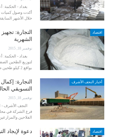
بغداد - الحكمة: أعل
أكدت وصول كميات كب
خلال الأشهر السابقة
التجارة: تجهيز
اقتصاد
الشهرية
نوفمبر 18, 2015
بغداد - الحكمة: أعل
لتوزيع الطحين الصف
بواقع 2 كيلو طحين صفر و 7 كيلو من الطحين الموحد درجة أولى…
التجارة: إكما
أخبار النجف الأشرف
التسويقي الحال
نوفمبر 18, 2015
النجف الأشرف - الح
فرع الشركة في محاف
الفلاحين والمزارعين
دعوة لإيجاد التو
اقتصاد