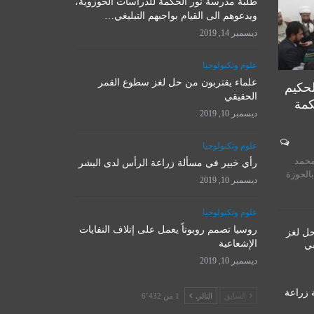
طلبة مدرسة نور الحكمة للدراسات الحوزوية،
ويدعوهم الى القيام بواجبهم التبليغي…
ديسمبر 14, 2019
علوم وتكنولوجيا
علماء يقتربون من حل لغز سطوع القمر
لحكيم
الحقيقي
كمة
ديسمبر 10, 2019
المرجع الأ
علوم وتكنولوجيا
روسيا تصمم روبوتاً يعمل على
يستقبل 
محمد
إتلاف النفايات الإشعاعية
رأي خبير في مسألة زراعة الرأس لدى البشر
المت
بالحوزة
ديسمبر 10, 2019
ديسمبر 10, 2019
نوفمبر 
علوم وتكنولوجيا
روسيا تصمم روبوتاً يعمل على إتلاف النفايات
حل لغز
الإشعاعية
قي
ديسمبر 10, 2019
 زراعة
السابق
التالي
1 من 6٬432