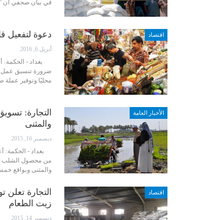
في بيان صحفي أن "ال
دعوة لتفعيل قا
اقتصاد
أبريل 6, 2016
بغداد - الحكمة: أع
ضرورة تنسيق عمل ال
محليًا وتوفير عملة ص
الأخبار العامة
والمثنى
ديسمبر 16, 2015
بغداد - الحكمة: أعل
والمثنى وبواقع خمس
التجارة تعلن ت
اقتصاد
زيت الطعام
ديسمبر 14, 2015