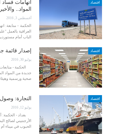
اتهامات فساد أ
اقتصاد
المواد.. والأخير
أغسطس 3, 2016
الحكمة – متابعة: اته
العراقية بالعمل "ع
الباب أمام مستوردي
إصدار قائمة جد
اقتصاد
يوليو 30, 2016
الحكمة - متابعات: أ
جديدة من المواد الم
صحية ورسمية وهيئا
التجارة: وصول باخرة محملة
اقتصاد
يوليو 12, 2016
الأرجنتيني لصالح الب
الحبوب في ميناء أم