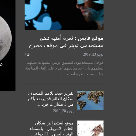
موقع فايس : ثغرة أمنية تضع
مستخدمي تويتر في موقف محرج
يونيو 23, 2019
لسيستاني
سماحة المرجع الكبير السيد
فوجئ مستخدمون لتطبيق تويتر، بتنبيهات تصلهم
الأمم
الحكيم يستقبل طلبة مدرسة نور
عل
لتعلمهم بأن أحد متابعيهم أقدم على إلغاء المتابعة،
اق
الحكمة للدراسات الحوزوية،…
وذلك بسبب ثغرة أصابت…
ديسمبر 14, 2019
تقرير جديد للأمم المتحدة :
سكان العالم قد يرتفع بأكثر
من 3 مليارات فرد…
يونيو 20, 2019
موقع استعراض سكان
العالم الأمريكي : باستثناء
الهند والصين.. 11 دولة…