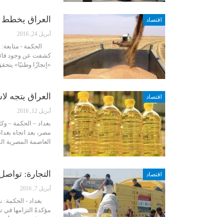
العراق يخطط لت
اقتصاد
أبريل 24, 2016
الحكمة - متابعة: ر
كشفت عن وجود فائض 
«إنجازًا وطنيًا» يت
العراق يتجه لا
اقتصاد
أبريل 12, 2016
بغداد – الحكمة – وك
مصر، بعد اتجاه بغدا
العاصمة المصرية ال
التجارة: تواصل
اقتصاد
أبريل 7, 2016
بغداد - الحكمة: نفت
مؤكدةً التزامها في 