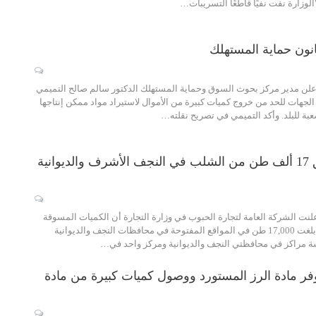
وزارة نفت نفيًا قاطعًا التسريبات…
نون حماية المستهلك
لن مدير مركز بحوث السوق وحماية المستهلك الدكتور سالم صالح التميمي
جهات للحد من خروج كميات كبيرة من الأموال لاستيراد مواد ممكن إنتاجها
عبة للبلد. وأكد التميمي في تصريح نقلته…
التجارة: تسويق 17 ألف طن من الشلب في النجف الأشرف والديوانية
نت الشركة العامة لتجارة الحبوب في وزارة التجارة أن الكميات المسوقة
من محصول الشلب بلغت 17,000 طن في المواقع المفتوحة في محافظات النجف والديوانية
ة مراكز في محافظتي النجف والديوانية ومركز واحد في…
وفر مادة الرز المستورد ووصول كميات كبيرة من مادة