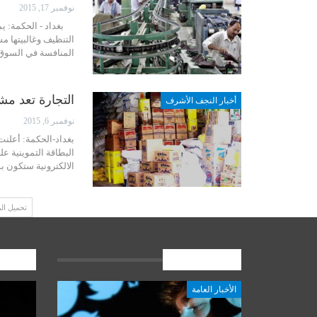
نوفمبر 17, 2015
بغداد - الحكمة: يمتل
التنظيف وغالبيتها م
المنافسة في السوق 
التجارة تعد مشر
أخبار النجف الأشرف
نوفمبر 6, 2015
بغداد-الحكمة: أعلنت
البطاقة التموينية عل
الالكترونية ستكون بد
تحميل ال
الأخبار العامة
المشارك
الأخبار العامة
أخبار المرجعية