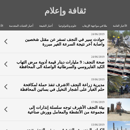
ثقافة وإعلام
الأخبار العامة
معًا في مواجهة الإرهاب
علوم وتكنولوجيا
أخبار الشيعة
أخبار العتبات المقدسة
الأخ
24/06/2019
حوادث سير في النجف تسفر عن مقتل شخصين
واصابة آخر نتيجة السرعة الغير مبررة
24/06/2019
صحة النجف: 9 مليارات دينار قيمة أدوية مرض التهاب
الكبد الفايروسي والسرطانية الواصلة الى المحافظة
19/06/2019
مديرية زراعة النجف الاشرف تنفذ حملة لمكافحة
حلم الغبار على أشجار النخيل في بساتين المحافظة
17/06/2019
بيئة النجف الأشرف توجه سلسلة إنذارات إلى
مجموعة من الأنشطة والمعامل وورش صناعية
لمخالفة للشروط والضوابط البيئية
13/06/2019