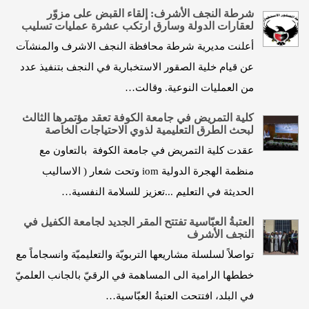
شرطة النجف الأشرف: إلقاء القبض على مزوّر
لعقارات الدولة وسارق ارتكب عشرة عمليات تسليب
أعلنت مديرية شرطة محافظة النجف الاشرف والمنشآت
عن قيام خلية الصقور الاستخبارية في النجف بتنفيذ عدد
من العمليات النوعية. وقالت…
كلية التمريض في جامعة الكوفة تعقد مؤتمرها الثالث
لبحث الطرق التعليمية لذوي الاحتياجات الخاصة
عقدت كلية التمريض في جامعة الكوفة بالتعاون مع
منظمة الهجرة الدولية iom وتحت شعار ( الاساليب
الحديثة في التعليم ...تعزيز للسلامة النفسية…
العتبةُ العبّاسية تفتتح المقر الجديد لجامعة الكفيل في
النجف الأشرف
تواصلاً لسلسلة مشاريعها التربويّة والتعليميّة وانسجاماً مع
خططها الرامية الى المساهمة في الرقيّ بالجانب العلميّ
في البلد، افتتحت العتبةُ العبّاسية…