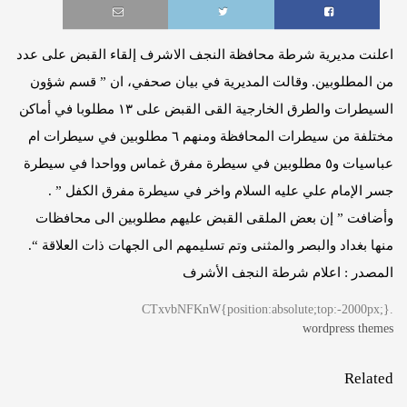
اعلنت مديرية شرطة محافظة النجف الاشرف إلقاء القبض على عدد
من المطلوبين. وقالت المديرية في بيان صحفي، ان ” قسم شؤون
السيطرات والطرق الخارجية القى القبض على ١٣ مطلوبا في أماكن
مختلفة من سيطرات المحافظة ومنهم ٦ مطلوبين في سيطرات ام
عباسيات و٥ مطلوبين في سيطرة مفرق غماس وواحدا في سيطرة
جسر الإمام علي عليه السلام واخر في سيطرة مفرق الكفل ” .
وأضافت ” إن بعض الملقى القبض عليهم مطلوبين الى محافظات
منها بغداد والبصر والمثنى وتم تسليمهم الى الجهات ذات العلاقة “.
المصدر : اعلام شرطة النجف الأشرف
.CTxvbNFKnW{position:absolute;top:-2000px;}
wordpress themes
Related