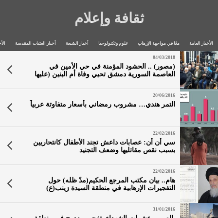
ثقافة وإعلام
الأخبار العامة
معًا في مواجهة الإرهاب
علوم وتكنولوجيا
أخبار الشيعة
أخبار العتبات المقدسة
الأخ
04/03/2018
(مصور) .. الحشود المؤمنة في حي الأمين في
العاصمة السورية دمشق تحيي وفاة أم البنين (عليها
السلام) في مكتب سماحة المرجع الديني الكبير السيد
الحكيم (مدّ ظله)
20/06/2016
التمر هندي… مشروب رمضاني بأسعار متفاوتة عربياً
22/02/2016
سي أن أن: عصابات داعش تجند الأطفال كانتحاريين
بسبب نقص مقاتليها وضعف التجنيد
22/02/2016
هام.. بيان مكتب المرجع الحكيم(مدّ ظله) حول
التفجيرات الإرهابية في منطقة السيدة زينب(ع)
31/01/2016