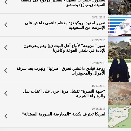
بالصور.. عشرات الشهداء بتفجير مزدوج في منطقة
السيدة زينب(ع) بدمشق
08/01/2016
تقرير لمعهد بروكينغز: معظم داعمي داعش على
الإنترنت من السعودية
21/09/2015
صور “مرَوعة” لأتباع أهل البيت (ع) وهم يتعرضون
للإبادة في بلدتي الفوعة وكافريا
22/08/2015
زوجة قيادي داعشي تحرق “ضرتها” وتهرب بعد سرقة
الأموال والمجوهرات
16/07/2015
“جبهة النصرة” تفشل مرة اخرى على أعتـاب نبـل
والزهـراء الشيعية
20/06/2015
أمريكا تعترف بكذبة “المعارضة السورية المعتدلة”