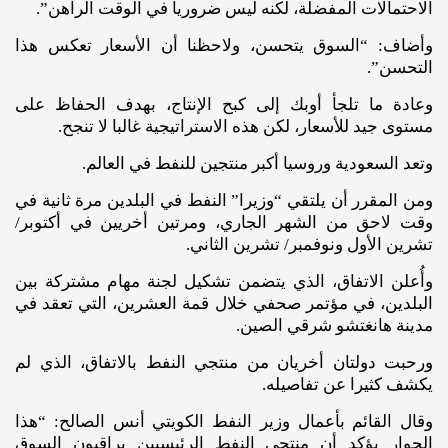
الاحتمالات المفضلة، لكنه ليس ضروريا في الوقت الراهن”.
وأضاف: “السوق يتحسن، ولاحظنا أن الأسعار تعكس هذا
التحسن”.
وعادة ما تلجأ أوبك إلى كبح الإنتاج، بهدف الحفاظ على
مستوى جيد للأسعار، لكن هذه الاستراتيجية غالبا لا تنجح.
وتعد السعودية وروسيا أكبر منتجين للنفط في العالم.
ومن المقرر أن يلتقي “وزيرا” النفط في البلدين مرة ثانية في
وقت لاحق من الشهر الجاري، ومرتين أخريين في أكتوبر/
تشرين الأول ونوفمبر/ تشرين الثاني.
وأُعلن الاتفاق، الذي يتضمن تشكيل لجنة مهام مشتركة بين
البلدين، في مؤتمر صحفي خلال قمة العشرين، التي تعقد في
مدينة هانغتشو شرقي الصين.
ورحبت دولتان أخريان من منتجي النفط بالاتفاق، الذي لم
يكشف كثيرا عن تفاصيله.
وقال القائم بأعمال وزير النفط الكويتي أنس الصالح: “هذا
الحوار يؤكد أن منتجي النفط الرئيسيين يراقبون السوق