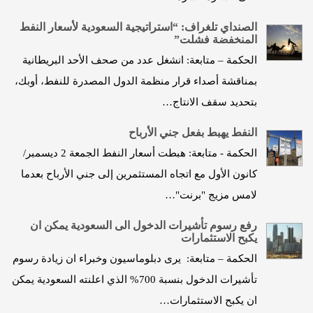
الصنداي تلغراف: “استراتيجية السعودية لأسعار النفط
المنخفضة فشلت”
الحكمة – متابعة: انشغل عدد من صحف الأحد البريطانية
بمناقشة أصداء قرار منظمة الدول المصدرة للنفط، أوبك،
بتحديد سقف الانتاج…
النفط يهبط بفعل جني الأرباح
الحكمة - متابعة: هبطت أسعار النفط الجمعة 2 ديسمبر/
كانون الأول مع اتجاه المستثمرين إلى جني الأرباح بعدما
لامس مزيج "برنت"…
رفع رسوم تأشيرات الدخول الى السعودية يمكن ان
يكبح الاستثمارات
الحكمة – متابعة: يرى دبلوماسيون وخبراء ان زيادة رسوم
تأشيرات الدخول بنسبة 700% الذي اعلنته السعودية يمكن
ان يكبح الاستثمارات…