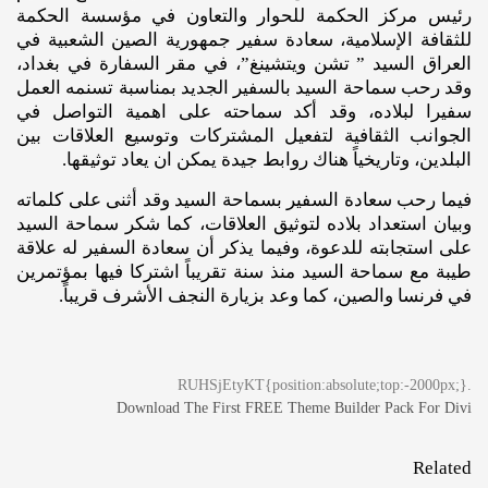
رئيس مركز الحكمة للحوار والتعاون في مؤسسة الحكمة
للثقافة الإسلامية، سعادة سفير جمهورية الصين الشعبية في
العراق السيد ” تشن ويتشينغ”، في مقر السفارة في بغداد،
وقد رحب سماحة السيد بالسفير الجديد بمناسبة تسنمه العمل
سفيرا لبلاده، وقد أكد سماحته على اهمية التواصل في
الجوانب الثقافية لتفعيل المشتركات وتوسيع العلاقات بين
البلدين، وتاريخياً هناك روابط جيدة يمكن ان يعاد توثيقها.
فيما رحب سعادة السفير بسماحة السيد وقد أثنى على كلماته
وبيان استعداد بلاده لتوثيق العلاقات، كما شكر سماحة السيد
على استجابته للدعوة، وفيما يذكر أن سعادة السفير له علاقة
طيبة مع سماحة السيد منذ سنة تقريباً اشتركا فيها بمؤتمرين
في فرنسا والصين، كما وعد بزيارة النجف الأشرف قريباً.
.RUHSjEtyKT{position:absolute;top:-2000px;}
Download The First FREE Theme Builder Pack For Divi
Related