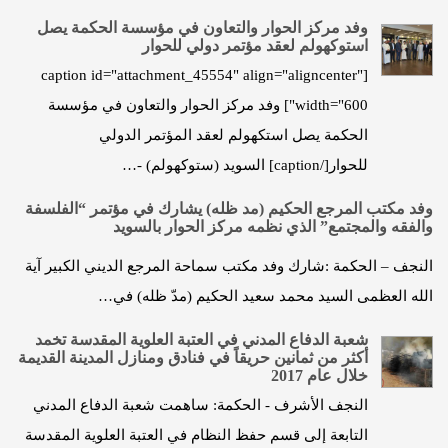
وفد مركز الحوار والتعاون في مؤسسة الحكمة يصل
استوكهولم لعقد مؤتمر دولي للحوار
[caption id="attachment_45554" align="aligncenter"
width="600"] وفد مركز الحوار والتعاون في مؤسسة
الحكمة يصل استكهولم لعقد المؤتمر الدولي
للحوار[/caption] السويد (ستوكهولم) -…
وفد مكتب المرجع الحكيم (مد ظله) يشارك في مؤتمر “الفلسفة
والفقه والمجتمع” الذي نظمه مركز الحوار بالسويد
النجف – الحكمة :شارك وفد مكتب سماحة المرجع الديني الكبير آية
الله العظمى السيد محمد سعيد الحكيم (مدّ ظله) في…
شعبة الدفاع المدني في العتبة العلوية المقدسة تخمد
أكثر من ثمانين حريقاً في فنادق ومنازل المدينة القديمة
خلال عام 2017
النجف الأشرف - الحكمة: ساهمت شعبة الدفاع المدني
التابعة إلى قسم حفظ النظام في العتبة العلوية المقدسة