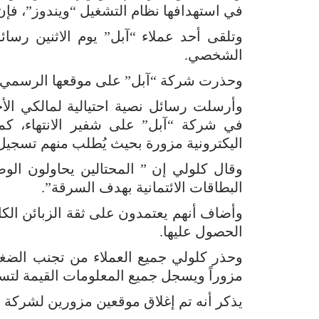
في استهدافها نظام التشغيل “ويندوز”، فإن
وتلقى أحد عملاء “آبل” يوم الاثنين رس
الشخصي.
وحذرت شركة “آبل” على موقعها الرسمي زبا
وأرسلت رسائل نصية احتيالية لمالكي الأ
في شركة “آبل” على شفير الانتهاء، كم
اليكترونية مزورة بحيث يُطلب منهم تسجي
وقال كلولي إن ” المحتالين يحاولون ال
البطاقات الائتمانية بهدف السرقة”.
وأضاف أنهم يعتمدون على ثقة الزبائن الك
الحصول عليها.
وحذر كلولي جميع العملاء من تجنب الضغط
مزوراً ويسجل جميع المعلومات القيمة لتس
يذكر أنه تم إغلاق موقعين مزورين لشركة 