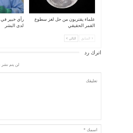
علماء يقتربون من حل لغز سطوع
رأي خبير في 
القمر الحقيقي
لدى البشر
السابق
التالي
اترك رد
لن يتم نشر ع