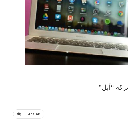
ركة “آبل”
473