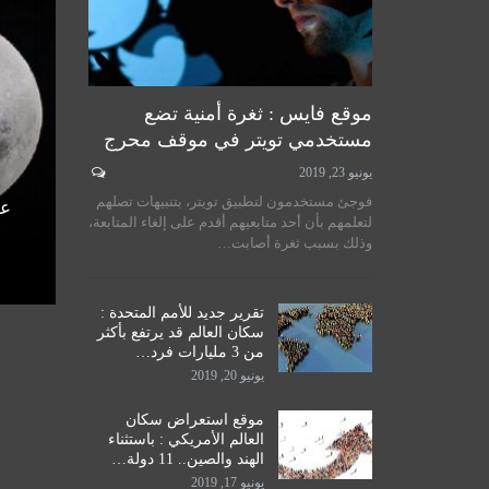
موقع فايس : ثغرة أمنية تضع
مستخدمي تويتر في موقف محرج
يونيو 23, 2019
لسيستاني
سماحة المرجع الكبير السيد
فوجئ مستخدمون لتطبيق تويتر، بتنبيهات تصلهم
الأمم
الحكيم يستقبل طلبة مدرسة نور
عل
لتعلمهم بأن أحد متابعيهم أقدم على إلغاء المتابعة،
اق
الحكمة للدراسات الحوزوية،…
وذلك بسبب ثغرة أصابت…
ديسمبر 14, 2019
تقرير جديد للأمم المتحدة :
سكان العالم قد يرتفع بأكثر
من 3 مليارات فرد…
يونيو 20, 2019
موقع استعراض سكان
العالم الأمريكي : باستثناء
الهند والصين.. 11 دولة…
يونيو 17, 2019