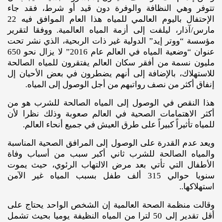
تتوفر وهي النظافة والوفرة دون قيد أو شرط، فقد جاء
الإحتفال باليوم العالمي للمياه هذا العام الموافق فيه 22
مارس/آذار، ليلفت إلى أزمة المياه العالمية. ووفقا لتقرير
مؤسسة “ووتر إيد” الدولية غير ذات الربحية، الذي نشر تحت
عنوان “وضعية المياه في العالم عام 2016” لا يزال نحو 650
مليون نسمة من أفقر سكان العالم يفتقرون للمياه الصالحة
للاستهلاك، بالإضافة إلى أنهم يضطرون في بعض الأحيان إل
إنفاق أكثر من نصف رواتبهم من أجل الوصول إلى المياه.
هذا النقص في الوصول إلى المياه الصالحة للشرب هو من
أكثر الاهتمامات الصحية في العالم صعوبة وذلك نظرا لأن
للمياه تأثيراً كبيراً على طرق العيش في جميع أنحاء العالم.
ويعد عدم القدرة على الوصول إلى المرافق الصحية المناسبة
والمياه الصالحة للشرب ثاني أكبر سبب من أسباب وفاة
الأطفال التي تأتي بعد مرض الالتهاب الرئوي، حيث يموت
سنويا حوالي 315 ألف طفل بسبب المياه غير الآمن
استهلاكها..
وقالت منظمة الصحة العالمية إن الشخص الواحد يحتاج على
أقل تقدير إلى 50 لترا من المياه النظيفة يوميا بحيث تشمل