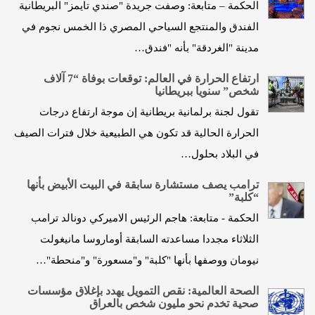
الحكمة – متابعة: وصفت جريدة "صندي تايمز" البريطانية
الفندق والمنتجع السياحي المصري ذا الخمس نجوم في
مدينة "الغردقة" بأنه "فندق…
ارتفاع الحرارة في العالم: توقعات بوفاة “7 آلاف
شخص” سنويا ببريطانيا
تقول لجنة برلمانية بريطانية إن موجة ارتفاع درجات
الحرارة الحالية قد تكون هي الطبيعية خلال فترات الصيف
في البلاد بحلول…
ترامب يصف مستشارة سابقة في البيت الأبيض بأنها
“كلبة”
الحكمة - متابعة: هاجم الرئيس الاميركي دونالد ترامب
الثلاثاء مجددا مساعدته السابقة أوماروسا مانيغولت
نيومان ووصفها بأنها "كلبة" و"مسعورة" و"منحطة"…
الصحة العالمية: نقص التمويل يهدد بإغلاق مؤسسات
صحية تخدم نحو مليون شخص بالعراق