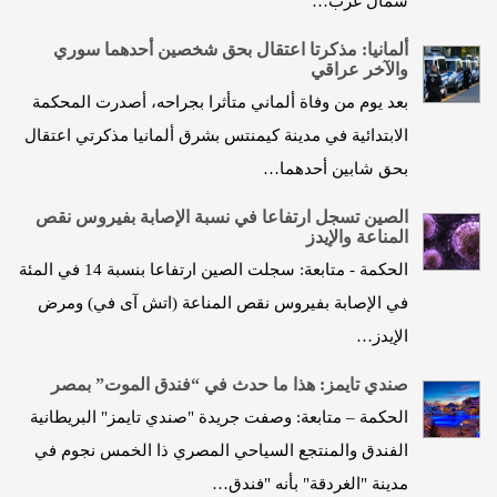
شمال غرب…
ألمانيا: مذكرتا اعتقال بحق شخصين أحدهما سوري
والآخر عراقي
بعد يوم من وفاة ألماني متأثرا بجراحه، أصدرت المحكمة
الابتدائية في مدينة كيمنتس بشرق ألمانيا مذكرتي اعتقال
بحق شابين أحدهما…
الصين تسجل ارتفاعا في نسبة الإصابة بفيروس نقص
المناعة والإيدز
الحكمة - متابعة: سجلت الصين ارتفاعا بنسبة 14 في المئة
في الإصابة بفيروس نقص المناعة (اتش آى في) ومرض
الإيدز…
صندي تايمز: هذا ما حدث في “فندق الموت” بمصر
الحكمة – متابعة: وصفت جريدة "صندي تايمز" البريطانية
الفندق والمنتجع السياحي المصري ذا الخمس نجوم في
مدينة "الغردقة" بأنه "فندق…