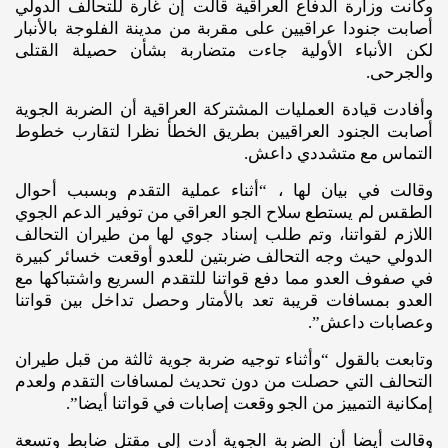
وكانت وزارة الدفاع العراقية قالت إن غارة للتحالف الدولي
أصابت جنودا عراقيين على مقربة من مدينة الفلوجة بالأنبار
لكن الأنباء الأولية جاءت متضاربة بشأن حصيلة القتلى
والجرحى.
وأفادت قيادة العمليات المشتركة العراقية أن الضربة الجوية
أصابت الجنود العراقيين بطريق الخطأ نظرا لتقارب خطوط
التماس مع متشددي داعش.
وقالت في بيان لها ، “أثناء عملية التقدم وبسبب أحوال
الطقس لم يستطع سلاح الجو العراقي من توفير الدعم الجوي
اللازم لقواتنا، وتم طلب إسناد جوي لها من طيران التحالف
الدولي حيث وجه التحالف ضربتين للعدو أوقعت خسائر كبيرة
في صفوف العدو مما دفع قواتنا للتقدم السريع واشتباكها مع
العدو بمسافات قريبة تعد بالأمتار وحصل تداخل بين قواتنا
وعصابات داعش”.
وتابعت بالقول “وأثناء توجيه ضربة جوية ثالثة من قبل طيران
التحالف التي حصلت من دون تحديث لمسافات التقدم ولعدم
إمكانية التمييز من الجو وقعت إصابات في قواتنا أيضا”.
وقالت أيضا أن الضربة الجوية أدت إلى مقتل ضابط وتسعة