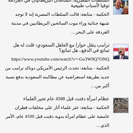
السلطات المصرية: السائحان البريطانيان في الغردقة
توفيا لأسباب طبيعية
الحكمة - متابعة: قالت السلطات المصرية إنه لا توجد
شبهة جنائية وراء موت السائحين البريطانيين في مدينة
الغردقة على البحر…
ترامب ينقل حوارا مع العاهل السعودي: قلت له هل
تمانع في الدفع.. هل تمانع؟
https://www.youtube.com/watch?v=-Go3W9Q7ONQ
الحكمة - متابعة: تحدث الرئيس الأمريكي دونالد ترامب من
جديد بطريقة استعراضية عن مطالبته السعودية بدفع نسبة
أكبر من…
عظام امرأة دفنت قبل 4500 عام تحير العلماء
الحكمة - متابعة: عثر علماء آثار على مخلفات قطران
غامضة على عظام امرأة بدوية دفنت قبل 4500 عام، الأمر
الذي…