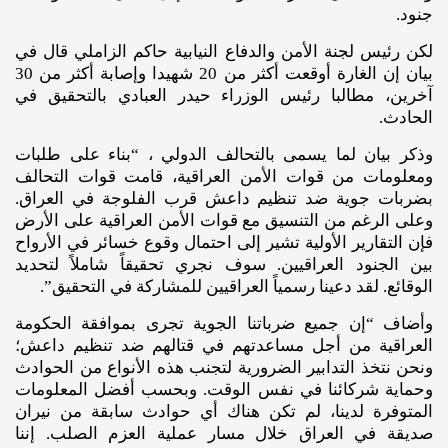
جنود.
لكن رئيس لجنة الأمن والدفاع النيابية حاكم الزاملي قال في
بيان إن الغارة أوقعت أكثر من 20 شهيدا وإصابة أكثر من 30
آخرين، مطالبا رئيس الوزراء حيدر العبادي بالتحقيق في
الحادث.
وذكر بيان لما يسمى بالتحالف الدولي ، “بناء على طلبات
ومعلومات من قوات الأمن العراقية، قامت قوات التحالف
بضربات جوية ضد تنظيم داعش قرب الفلوجة في العراق.
وعلى الرغم من التنسيق مع قوات الأمن العراقية على الأرض
فإن التقارير الأولية تشير إلى احتمال وقوع خسائر في الأرواح
بين الجنود العراقيين. سوف نجري تحقيقاً شاملاً لتحديد
الوقائع. لقد دعينا رسمياً العراقيين للمشاركة في التحقيق”.
وأضاف “إن جميع ضرباتنا الجوية تجرى بموافقة الحكومة
العراقية من أجل مساعدتهم في قتالهم ضد تنظيم داعش؛
ونحن نتخذ التدابير الضرورية لتجنب هذه الأنواع من الحوادث
وحماية شركائنا في نفس الوقت. وبحسب أفضل المعلومات
المتوفرة لدينا، لم تكن هناك أي حوادث سابقة من نيران
صديقة في العراق خلال مسار عملية العزم الصلب. إننا