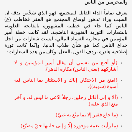
والمحرمين من الناس.
يعرف تماماً الداء القاتل للمجتمع، فهو الذي شخّص بدقة ان
السبب وراء تدهور اوضاع المجتمع هو الفقر فخاطب (ع)
الناس كما جاء في خطبته المشهورة بالفاتحة العلوية،
بالشعارات الثورية التغييرية الناضجة. لقد كانت خطة أمير
المؤمنين في محاربة الفساد المالي، ليست شعارات من اجل
خداع الناس كما هو شأن طلاب الدنيا، وإنّما كانت ثورة
إصلاحية هادرة تردف القول بالفعل، وكان من هذه الشعارات:
{أوَ أقنع من نفسي أن يقال أمير المؤمنين و لا
أشاركهم (يعني الناس) مكاره الدهر}.
{امنع من الاحتكار. إياك و الاستئثار بما الناس فيه
أسوة (سوية)}.
(ألا و إني أقاتل رجلين: رجلاً ادّعى ما ليس له، و آخر
منع الذي عليه).
(ما جاع فقير إلا بما متّع به غنيّ).
(ما رأيت نعمة موفورة إلّا و إلى جانبها حقّ مضيّع).