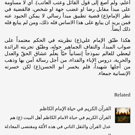
أعلم، ولم أصغ إلى قول القائل وعتب العاتب). أي لا مساومة
على مبدأ مقابل رضا او غضب جهة او شخص، فالقضية في
نظر الإمام(ع) قضية تطبيق مبدأ رسالي لا يمكن الحيود عنه
فمن يريد ان يبايع على هذا الاساس فله ذلك، ومن لم يبايع فله
ذلك أيضاً.
هكذا طبّق الإمام علي(ع) نظريته في الحكم معتمداً على
صواب المبدأ، والتفاف الجماهير حوله، وطبّق تجربته الرائدة
ليعطي للعالم نموذجاً إنسانياً حيّاً يعلّم عشاق الحقّ والعدل
والحرية، دروس الإباء والفداء، من أجل رسالة آمن بها وذهب
من أجلها شهيداً، فلم يخسر ابو الحسن(ع) لكن خسرته
الإنسانية جمعاء.
Related
القرآن الكريم في حياة الإمام الكاظم
القرآن الكريم في حياة الامام الكاظم أهل البيت (ع) هم
عدل القرآن والثقل الثاني في هذه الاُمّة ومقتضى المعادلة