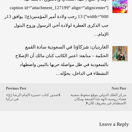
[caption id="attachment_127199" align="aligncenter"
width="600"] 13 رجب ولادة أمير المؤمنين(ع)؛ يوافق 13ر
جب الذكرى العطرة لولادة أخي الرسول وزوج البتول
الإمام…
الغارديان: شركاؤنا في السعودية سادة القمع
الحكمة – متابعة: اعتبر الكاتب كنان مالك أن الإصلاح
بالسعودية في ظل مواصلة حربها باليمن واضطهاد
النشطاء في الداخل، يحوِّله…
Previous Post
Next Post
مركز الفلك الدولي يتوقع سقوط سفينة
صدور كتاب «سيرة الإمام الرضا (ع)»
فضاء روسية تائهة غدا الجمعة ومكان
في تركيا
الاصطدام غير معروف للآن
Leave a Reply