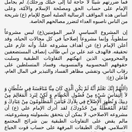
فما ضررتهم شيئًا لا حاجة لنا إلى خيلك ورجلك). لم يجامل
الإمام على حساب الحق ومصلحة الإسلام والأمّة، وعلى
أساس هذه المواقف الرسالية الصلبة أصبح للإمام (ع) شريحة
من الناس ناصبوه العداء لتضرر مصالحهم الخاصة.
إن المشروع السياسي لأمير المؤمنين(ع) ليس مشروعاً
سلطوياً، وإنما مشروعاً إصلاحياً في كل مجالات الحياة، وقد
أعلن الإمام (ع) عن أهداف مشروعه علناً، وأنه عازم على
تحقيقه. فالهدف عند علي بن أبي طالب إنصاف المستضعفين
والمحرومين، الذين انهكتهم التفاوتات الطبقية وسلبت
حقوقهم المحسوبية والمنسوبية، وفساد المتسلطين على
رقاب الناس، وتفشي مظاهر الفساد والتبذير في المال العام،
فأعلن (ع):
(اَللَّهُمَّ إِنَّكَ تَعْلَمُ أَنَّهُ لَمْ يَكُنِ اَلَّذِي كَانَ مِنَّا مُنَافَسَةً فِي سُلْطَانٍ وَ
لاَ اِلْتِمَاسَ شَيْءٍ مِنْ فُضُولِ اَلْحُطَامِ وَ لَكِنْ لِنَرِدَ اَلْمَعَالِمَ مِنْ
دِينِكَ وَ نُظْهِرَ اَلْإِصْلاَحَ فِي بِلاَدِكَ فَيَأْمَنَ اَلْمَظْلُومُونَ مِنْ عِبَادِكَ وَ
تُقَامَ اَلْمُعَطَّلَةُ مِنْ حُدُودِكَ). لقد أدرك الإمام علي (ع) أن
مشروعه الاصلاحي، لا يمكن أن يتحقق بشموليته ومشروعيته،
مالم يقض على التفاوتات الطبقية بين شرائح المجتمع
الاسلامي. فهناك الطبقات المرفهة على حساب قوت الجياع