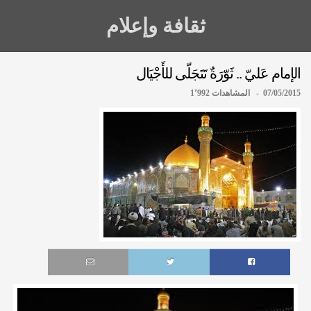
ثقافة وإعلام
الإمام عَليّ .. ثَوّرَةٌ تَتَجَلّى للأَجْيَال
07/05/2015 - المشاهدات 1٬992