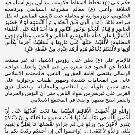
حكم علي (ع) تخطط لاسقاط حكومته، منذ اول يوم استلم فيه
الخلافة وأعلن (ع) معالم مشروعه السياسي وبرنامجه
الحكومي، دون مواربة او مجاملة حيث كاشف المبايعين له بكل
صراحة قائلا: (أَمَا وَ اَلَّذِي فَلَقَ اَلْحَبَّةَ وَ بَرَأَ اَلنَّسَمَةَ لَوْ لاَ حُضُورُ
اَلْحَاضِرِ وَ قِيَامُ اَلْحُجَّةِ بِوُجُودِ اَلنَّاصِرِ وَ مَا أَخَذَ اَللَّهُ عَلَى اَلْعُلَمَاءِ
أَلاَّ يُقَارُّوا عَلَى كِظَّةِ ظَالِمٍ(شبع الظالم) وَ لاَ سَغَبِ مَظْلُومٍ (جوع
المظلوم) لَأَلْقَيْتُ حَبْلَهَا عَلَى غَارِبِهَا وَ لَسَقَيْتُ آخِرَهَا بِكَأْسِ
أَوَّلِهَا وَ لَأَلْفَيْتُمْ دُنْيَاكُمْ هَذِهِ أَزْهَدَ عِنْدِي مِنْ عَفْطَةِ عَنْزٍ).
فالإمام علي (ع) يعلن على رؤوس الاشهاد انه غير مستعد
اطلاقاً عن الحيود قيد شعرة عن قيم الحقّ والعدل، فواجبه
الرسالي يقتضي اقامة الحق بين الناس، فالمجتمع الاسلامي
عانى من انقسامات شديدة وظهور طبقات برجوازية على
مدى سنين طويلة من التغاضي والمجاملة، وتفضيل ذوي
القربى على غيرهم من سواد الناس، حتى ان البؤس والحرمان
والفقر اصبح مظهراً واضحاً في المجتمع الاسلامي.
(واَللَّهِ لوْ أُعْطِيتُ اَلْأَقَالِيمَ اَلسَّبْعَةَ بِمَا تَحْتَ أَفْلاَكِهَا عَلَى أَنْ
أَعْصِيَ اَللَّهَ فِي نَمْلَةٍ أَسْلُبُهَا جُلْبَ شَعِيرَةٍ مَا فَعَلْتُهُ وَ إِنَّ دُنْيَاكُمْ
عِنْدِي لَأَهْوَنُ مِنْ وَرَقَةٍ فِي فَمِ جَرَادَةٍ تَقْضَمُهَا مَا لِعَلِيٍّ وَ لِنَعِيمٍ
يَفْنَى وَ لَذَّةٍ لاَ تَبْقَى)…. (واعلموا أنّي إن أجبتكم ركبتُ بكم ما