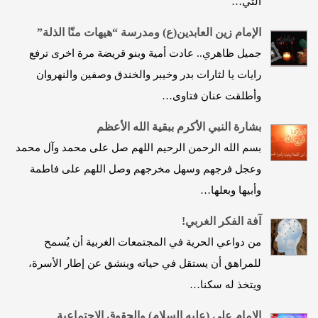
التي…
الإمام زين العابدين(ع) ومدرسة “هيهات منّا الذلة”
جميل ظاهري.. عادت أمية وبنو قريضة مرة اخرى ترفع
رايات يا لثارات بدر وخيبر والخندق وصفين والنهروان
وأطلقت عنان فتاوى…
بشارة النبي الأكرم ببقية الله الأعظم
بسم الله الرحمن الرحيم اللهم صل على محمد وآل محمد
وعجل فرجهم وسهل مخرجهم وصل اللهم على فاطمة
وأبيها وبعلها…
آفة الفكر الغربي!
من دواعي الحرية في المجتمعات الغربية أن يُسمح
للمراهق أن يستقل في حياته وينشق عن إطار الأسرة،
ويتخذ له سكنا…
الإمام علي (عليه السلام) والحقوق الاجتماعية