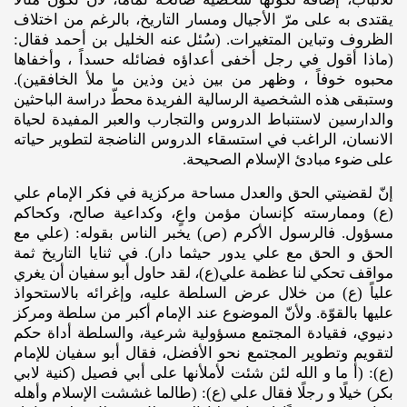
يقتدى به على مرّ الأجيال ومسار التاريخ، بالرغم من اختلاف
الظروف وتباين المتغيرات. (سُئل عنه الخليل بن أحمد فقال:
(ماذا أقول في رجل أخفى أعداؤه فضائله حسداً ، وأخفاها
محبوه خوفاً ، وظهر من بين ذين وذين ما ملأ الخافقين).
وستبقى هذه الشخصية الرسالية الفريدة محطّ دراسة الباحثين
والدارسين لاستنباط الدروس والتجارب والعبر المفيدة لحياة
الانسان، الراغب في استسقاء الدروس الناضجة لتطوير حياته
على ضوء مبادئ الإسلام الصحيحة.
إنّ لقضيتي الحق والعدل مساحة مركزية في فكر الإمام علي
(ع) وممارسته كإنسان مؤمن واعٍ، وكداعية صالح، وكحاكم
مسؤول. فالرسول الأكرم (ص) يخبر الناس بقوله: (علي مع
الحق و الحق مع علي يدور حيثما دار). في ثنايا التاريخ ثمة
مواقف تحكي لنا عظمة علي(ع)، لقد حاول أبو سفيان أن يغري
علياً (ع) من خلال عرض السلطة عليه، وإغرائه بالاستحواذ
عليها بالقوّة. ولأنّ الموضوع عند الإمام أكبر من سلطة ومركز
دنيوي، فقيادة المجتمع مسؤولية شرعية، والسلطة أداة حكم
لتقويم وتطوير المجتمع نحو الأفضل، فقال أبو سفيان للإمام
(ع): (أ ما و الله لئن شئت لأملأنها على أبي فصيل (كنية لابي
بكر) خيلًا و رجلًا فقال علي (ع): (طالما غششت الإسلام وأهله