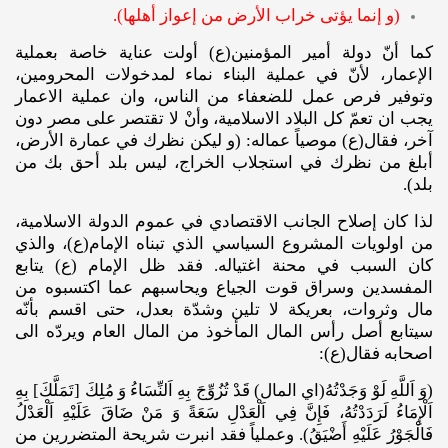
(و إنما يؤتى خراب الأرض من إعواز أهلها).
كما أنّ دولة أمير المؤمنين(ع) أولت عناية خاصة بعملية
الإعمار، لأنّ في عملية البناء نماء لمدخولات المحرومين،
وتوفير فرص عمل للضعفاء من الناس، وان عملية الاعمار
يجب ان تعمّ كل البلاد الاسلامية، وأنْ لا تقتصر على مصر دون
آخر، فقال(ع) موصياً عماله: (و ليكن نظرك في عمارة الأرض،
أبلغ من نظرك في استجلاب الخراج، ليس بلد أحق بك من
بلد).
لذا كان إصلاح الجانب الاقتصادي في عموم الدولة الاسلامية،
من اولويات المشروع السياسي الذي تبناه الإمام(ع)، والذي
كان السبب في محنة اغتياله. فقد ظل الإمام (ع) يتابع
المفسدين وسراق قوت الجياع ويحاسبهم عما اكتسبوه من
مال وثروات، بعريكة لا تلين وشدّة بعدل، حتى اقسم بأنّه
سيتابع أصل رأس المال المأخوذ من المال العام ويردّه الى
اصحابه فقال(ع):
(وَ اَللَّهِ لَوْ وَجَدْتُهُ(اي المال) قَدْ تُزُوِّجَ بِهِ اَلنِّسَاءُ وَ مُلِكَ [تَمَلَّكَ] بِهِ
اَلْإِمَاءُ لَرَدَدْتُهُ، فَإِنَّ فِي اَلْعَدْلِ سَعَةً وَ مَنْ ضَاقَ عَلَيْهِ اَلْعَدْلُ
فَالْجَوْرُ عَلَيْهِ أَضْيَقُ). وعملياً فقد انبرت شريحة المتضررين من