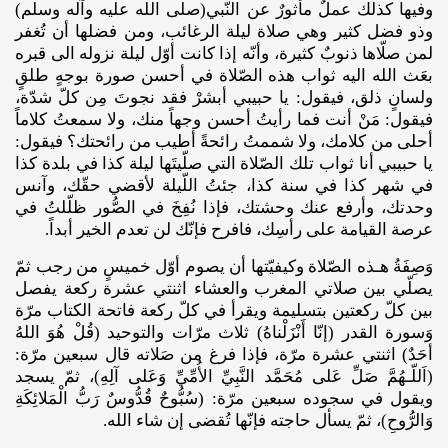
وفيها كذلك عملٌ مأثورٌ عن النّبي(صلى الله عليه وآله وسلم)
وذو فضل كثير وهي صلاة ليلة الرغائب، ومن فضلها أن تُغفر
لمن صلّاها ذنوبٌ كثيرة، وأنّه إذا كانت أوّل ليلة نزوله الى قبره
بعَث الله اليه ثواب هذه الصّلاة في أحسن صورة بوجهٍ طلقٍ
ولسانٍ ذلق، فيقول: يا حبيبي أبشرْ فقد نجوتَ مِن كلّ شدّة،
فيقول: مَنْ أنت فما رأيتُ أحسن وجهاً منك، ولا سمعتُ كلاماً
أحلى من كلامك، ولا شممتُ رائحةً أطيب من رائحتك؟ فيقول:
يا حبيبي أنا ثواب تلك الصّلاة التي صلّيتَها ليلة كذا في بلدة كذا
في شهر كذا في سنة كذا، جئتُ اللّيلة لأقضي حقّك، وآنس
وحدتك، وأرفع عنك وحشتك، فإذا نُفِخَ في الصُّور ظلّلتُ في
عرصة القيامة على رأسِك، فافرح فإنّك لن تعدم الخير أبداً.
وَصِفَةُ هـذه الصّلاة وكيفيّتها أن يصوم أوّل خميسٍ من رجب ثمّ
يصلّي بين صلاتي المغرب والعشاء اثنتي عشرة ركعة يفصل
بين كلّ ركعتين بتسليمة ويقرأ في كلّ ركعة فاتحة الكتاب مرّة
وَسورة القدر (إنّا أَنْزَلْناهُ) ثلاث مرّات والتوحيد (قُلْ هُوَ اللهُ
أحَدٌ) اثنتي عشرة مرّة، فإذا فرغ من صَلاته قال سبعين مرّة:
(اَللّـهُمَّ صَلِّ عَلى مُحَمَّد النَّبِيِّ الأُمِّيِّ وَعَلى آلِهِ)، ثمّ يسجد
ويقول في سجوده سبعين مرّة: (سُبُّوحٌ قُدُّوسٌ رَبُّ الْمَلائِكَةِ
وَالرُّوحِ)، ثمّ يسأل حاجته فإنّها تُقضى إن شاء الله.