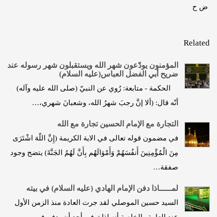
ض ح
Related
المؤمنون يودّعون شهر الله ويستقبلون شهر رسوله عند
ضريح أبي الفضل العباس(عليه السلام)
الحكمة - متابعة: رُوي عن النبيّ (صلى الله عليه وآله)
أنّه قال: (ألا إنَّ رجبَ شهرُ الله، وشعبانَ شهري،…
التجارة مع الإمام الحسين تجارة مع الله
في مضمون قوله تعالى في الاية الكريمة (إِنَّ اللّهَ اشْتَرَى
مِنَ الْمُؤْمِنِينَ أَنفُسَهُمْ وَأَمْوَالَهُم بِأَنَّ لَهُمُ الجَنَّةَ) يتضح وجود
صفقة…
لمـــــاذا دفن الإمام الهادي (عليه السلام) في بيته
السيد حسين الموصلي لقد جرت العادة منذ الزمن الأول