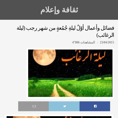
ثقافة وإعلام
فضائل وأعمال أوّلُ ليلةِ جُمُعةٍ من شهر رجب (ليلة
الرغائب)
23/04/2015 - المشاهدات 4٬986