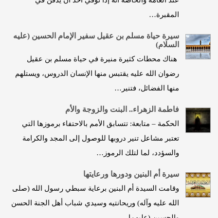
عند العامة والخاصة أنه إذا توفي أحد أن يدفن في
المقبرة…
سيرة حياة مسلم بن عقيل سفير الإمام الحسين (عليه
السلام)
هناك محطات كثيرة منيرة في حياة مسلم بن عقيل
رضوان الله عليه يقتبس منها الإنسان الدروس، ويستلهم
منها الفضائل، فتنير…
فاطمة الزهراء.. البنت والزوجة والأم
الحكمة – متابعة: تتسابق الأمم بالاحتفاء برموزها التي
تعتبر مشاعل تنير دروبها للوصول إلى المجد والكرامة
والسؤدد، لما لتلك الرموز…
سيرة أم البنين ودورها ورعايتها
وقامت السيدة أم البنين برعاية سبطي رسول الله (صلى
الله عليه وآله) وريحانتيه وسيدي شباب أهل الجنة الحسن
والحسين (عليهما…