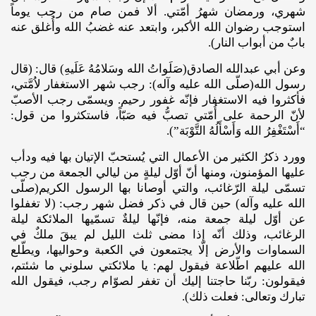
شهري، ورمضان شهرُ أمّتي. ألا فمن صام من رجب يوماً
استوجب رضوان الله الأكبر، وابتعد عنه غضبُ الله وأُغلق عنه
بابٌ من أبواب النار).
وعن أبي عبدالله الصادق(صَلَواتُ الله وسَلامُهُ عَلَيهِ) قال: (قال
رسول الله(صلّى الله عليه وآله): رجب شهر الاستغفار لاُمَّتي،
فأكثروا فيه الاستغفار فإنّه غفور رحيم. ويسمّى رجب الأصبّ
لأنّ الرحمة على أُمّتي تصبُّ فيه صَبّاً، فاستكثروا من قول:
“أَسْتَغْفِرُ الله وَأَسْأَلُهُ التَّوْبَة”).
وورد ذكرُ الكثير من الأعمال التي يُستحبّ الإتيان بها فيه ودأب
عليها المؤمنون، ومنها أنّ أوّل ليلةٍ من ليالي الجمعة من رجب
تسمّى ليلة الرّغائب، والتي أوصانا بها الرسول الكريم(صلّى
الله عليه وآله) حين قال في ذكر فضل شهر رجب: (لا تغفلوا
عن أوّل ليلة جمعة منه، فإنّها ليلةٌ تسمّيها الملائكة ليلة
الرغائب، وذلك أنّه إذا مضى ثلث الليل لم يبقَ ملكٌ في
السماوات والأرض إلّا يجتمعون في الكعبة وحواليها، ويطّلع
الله عليهم اطّلاعة فيقول لهم: يا ملائكتي سلوني ما شئتم،
فيقولون: ربّنا حاجتنا إليك أن تغفر لصوّام رجب، فيقول الله
تبارك وتعالى: فعلت ذلك).