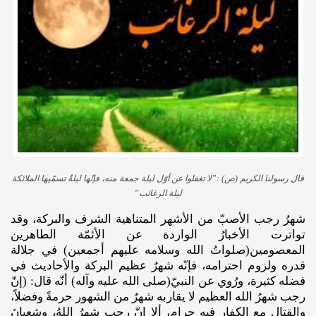
قال رسولنا الكريم (ص) :”لا تغفلوا عن أوّل ليلة جمعة منه، فإنّها ليلةٌ تسمّيها الملائكة
ليلة الرغائب”
شهرُ رجب الأصبّ من الأشهر المتناهية الشرف والبركة، وقد
تواترت الأخبارُ الواردة عن الأئمّة الطاهرين
المعصومين(صلواتُ الله وسلامه عليهم أجمعين) في جلالة
قدره ولزوم احترامه، فإنّه شهرٌ عظيم البركة والأحاديث في
فضله كثيرة، ورُوي عن النبيّ(صلى الله عليه وآله) أنّه قال: (إنّ
رجب شهرُ الله العظيم لا يقاربه شهرٌ من الشهور حرمةً وفضلاً،
والقتال مع الكفار فيه حرام، ألا إنّ رجب شهرُ اللهُ، وشعبانَ