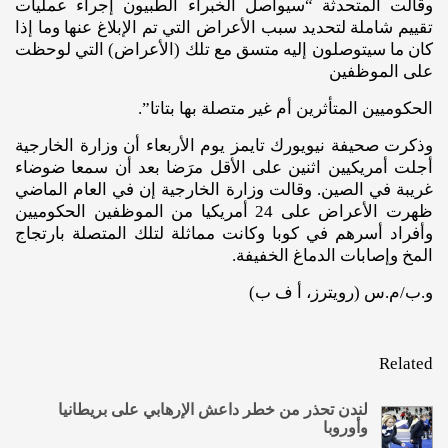
وقالت المتحدثة “سيواصل الخبراء الطبيون إجراء عمليات
تقييم شاملة لتحديد سبب الأعراض التي تم الإبلاغ عنها وما إذا
كان ما سيتوصلون إليه متسق مع تلك (الأعراض) التي لوحظت
على الموظفين
الحكوميين المتأثرين أم غير متصلة بها بتاتا”.
وذكرت صحيفة نيويورك تايمز يوم الأربعاء أن وزارة الخارجية
أجلت أمريكيين اثنين على الأقل مرَضا بعد أن سمعا ضوضاء
غريبة في الصين. وقالت وزارة الخارجية إن في العام الماضي
ظهرت الأعراض على 24 أمريكيا من الموظفين الحكوميين
وأفراد أسرهم في كوبا وكانت مماثلة لتلك المتصلة بارتجاج
المخ وإصابات الدماغ الخفيفة.
و.ب/م.س (رويترز، أ ف ب)
Related
لندن تحذر من خطر داعش الإرهابي على بريطانيا
وأوروبا