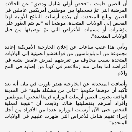
أن الصين قامت بـ”فحص أولي شامل ودقيق” عن الحالات
المرضية التي تمّ تسجيلها بين موظفين أمريكيين عاملين في
الصين. وتابع المتحدث أن بلاده أرسلت النتائج الأولية لهذا
الفحص إلى الولايات المتحدة، موضحا أنه “لم يتم العثور على
مؤشرات أو مسببات للأعراض التي تمّ توصيفها من قبل
الولايات المتحدة”.
ويأتي هذا عقب ساعات عن إعلان الخارجية الأمريكية إعادة
مجموعة من الدبلوماسيين من قوانغتشو الصينية إلى الولايات
المتحدة بسبب مخاوف من تعرضهم لمرض غامض يشبه في
أعراضه لما يعاني منه زملاءهم في كوبا من إصابة في المخ
وآلام.
وأضافت المتحدثة عن الخارجية هيذر ناورت في بيان أنه بعد
تأكيد أن موظفا حكوميا “عانى من مشكلة طبية” في المدينة
الواقعة بجنوب الصين أرسلت الوزارة فريقا لفحص الموظفين
وأفراد أسرهم بقنصليتها هناك. وتابعت أن “نتيجة لعملية
الفحص حتى الآن أرسلت الوزارة عددا من الأفراد من أجل
إجراء تقييم شامل للأعراض التي ظهرت عليهم في الولايات
المتحدة”.