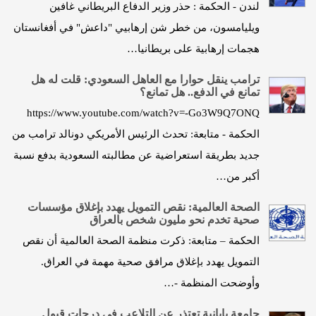
لندن - الحكمة : حذر وزير الدفاع البريطاني غافين
ويليامسون، من خطر شن إرهابيي "داعش" في أفغانستان
هجمات إرهابية على بريطانيا…
ترامب ينقل حوارا مع العاهل السعودي: قلت له هل
تمانع في الدفع.. هل تمانع؟
https://www.youtube.com/watch?v=-Go3W9Q7ONQ
الحكمة - متابعة: تحدث الرئيس الأمريكي دونالد ترامب من
جديد بطريقة استعراضية عن مطالبته السعودية بدفع نسبة
أكبر من…
الصحة العالمية: نقص التمويل يهدد بإغلاق مؤسسات
صحية تخدم نحو مليون شخص بالعراق
الحكمة – متابعة: ذكرت منظمة الصحة العالمية أن نقص
التمويل يهدد بإغلاق مرافق صحية مهمة في العراق.
وأوضحت المنظمة -…
جامعة يابانية تعتذر عن التلاعب في درجات قبول