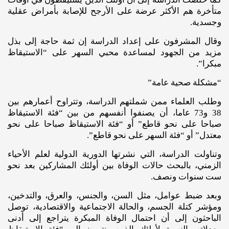
متأخرة هم الأكثر عرضة على الأرجح للإصابة بأمراض عقلية
وجسدية.
وقال المشرفون على إعداد الدراسة إن ثمة حاجة إلى بذل
مزيد من الجهود لمساعدة محبي السهر على “الاستيقاظ
مبكرا”.
“مشكلة صحية عامة”
وطلب العلماء ممن شملتهم الدراسة، وتتراوح أعمارهم بين
38 و73 عاما، أن يصنفوا أنفسهم من بين “فئة الاستيقاظ
صباحا على نحو قاطع” أو “فئة الاستيقاظ صباحا على نحو
معتدل” أو “فئة السهر على نحو قاطع”.
وتناولت الدراسة، التي نشرتها الدورية الدولية لعلم الأحياء
الزمني، بالبحث حالات الوفاة بين أولئك المشاركين بعد نحو
ست سنوات ونصف.
وبعد ضبط عوامل، مثل السن، والجنس، والعرق، والتدخين،
ومؤشر كتلة الجسم، والحالة الاجتماعية والاقتصادية، توصل
الباحثون إلى أن احتمال الوفاة المبكرة يتراجع إلى أدنى