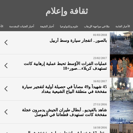
ثقافة وإعلام
الأخبار العامة
معًا في مواجهة الإرهاب
علوم وتكنولوجيا
أخبار الشيعة
أخبار العتبات المقدسة
الأخ
01/03/2018
بالصور.. انفجار سيارة وسط أربيل
23/02/2017
عمليات الفرات الأؤسط تحبط عملية إرهابية كانت
تستهدف كربلاء…صور+18
16/02/2017
45 شهيداً و49 مصاباً في حصيلة أولية لتفجير سيارة
مفخخة في منطقة البياع الشيعية ببغداد
27/11/2016
شاهد بالفيديو.. أبطال طيران الجيش يدمرون عجلة
مفخخة كانت تستهدف قطعاتنا في الموصل
14/10/2016