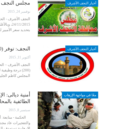
مجلس النجف يحدد سعر الأمبي
أخبار النجف الأشرف
نوفمبر 24, 2015
النجف الأشرف - الح
4/11/2015
بتحديد سعر الأمبير للمو
النجف: توفر (200) درجة وظيفية ضمن الملاك التدريسي للتربية
أخبار النجف الأشرف
أكتوبر 11, 2015
النجف الأشرف – الحك
(200) درجة وظيف
المجلس كاظم الجلي
أمنية ديالى: ا
معًا في مواجهة الإرهاب
الطائفية بالمح
سبتمبر 8, 2015
الحكمة - متابعة: أك
والتفجيرات عاد مجدد
الإرهابية تستهدف ا