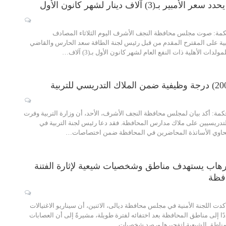
ر بـ(3) آلاف دينار لشهر كانون الأول
كمة: صوت مجلس محافظة النجف الأشرف اليوم الثلاثاء المصادف
2، وبالأغلبية على المقترح المقدم من قبل رئيس لجنة الطاقة سعد الحارس والقاضي
لدات الأهلية ذات النفع العام لشهر كانون الأول بـ(3) آلاف…
مة: أكد بيان لمجلس محافظة النجف الأشرف، الأحد، أن وزارة التربية وفرت
ية لتدريسيين على ملاك مدارس المحافظة. فقد دعا رئيس لجنة التربية في
حاوي الأساتذة المحاضرين في المحافظة ضمن اختصاصات…
لإرهاب يستهدف مناطق وشخصيات شيعية لإثارة الفتنة
افظة
دت اللجنة الأمنية في مجلس محافظة ديالى، الاثنين، أن سيناريو الاغتيالات
ًا إلى مناطق المحافظة بعد اختفائه لفترة طويلة، مشيرةً إلى أن العصابات
لمناطق الشيعية لتفجيرها ورصد شخصيات…