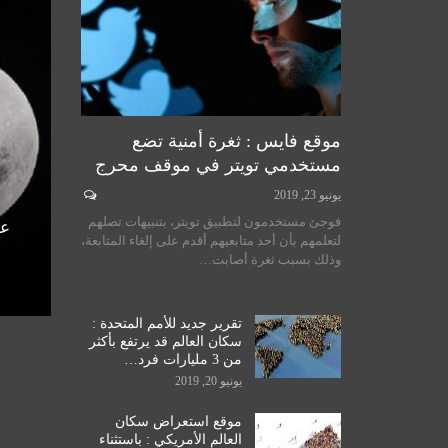
أخبار المرجعية
موقع فايس : ثغرة أمنية تضع
مستخدمي تويتر في موقف محرج
يونيو 23, 2019
لسيستاني
سماحة المرجع الكبير السيد
فوجئ مستخدمون لتطبيق تويتر، بتنبيهات تصلهم
الأمم
الحكيم يستقبل طلبة مدرسة نور
عل
لتعلمهم بأن أحد متابعيهم أقدم على إلغاء المتابعة،
اق
الحكمة للدراسات الحوزوية،…
وذلك بسبب ثغرة أصابت…
ديسمبر 14, 2019
تقرير جديد للأمم المتحدة :
سكان العالم قد يرتفع بأكثر
من 3 مليارات فرد…
يونيو 20, 2019
موقع استعراض سكان
العالم الأمريكي : باستثناء