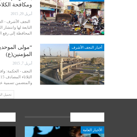
ومكافحة الكلاب
أبريل 29, 2015
النجف الأشرف - الح
التابعة لها وانتشار
المحافظة إلى رفع ال
“مولى الموحدي
أخبار النجف الأشرف
المؤمنين(ع)
أبريل 7, 2015
النجف - الحكمة: واف
والمتضمن تسمية عدد
تحميل ال
الأخبار العامة
المشارك
الأخبار العامة