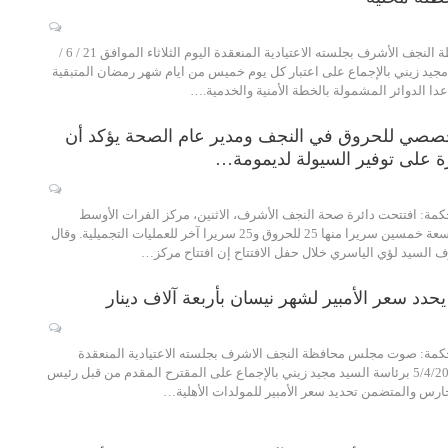
صوت مجلس محافظة النجف الأشرف بجلسته الاعتيادية المنعقدة اليوم الثلاثاء الموافق 21 / 6 /
سيد مجيد زيني بالإجماع على اعتبار كل يوم خميس من ايام شهر رمضان المتبقية
ا الدوائر المشمولة بالخطة الأمنية والخدمية.…
خصصي للحروق في النجف ومدير عام الصحة يؤكد أن
رة على توفير السيولة لديمومة…
كمة: افتتحت دائرة صحة النجف الأشرف، الاثنين، مركز الفرات الأوسط
التخصصي للحروق بسعة خمسين سريرا منها 25 للحروق و25 سريرا آخر للعمليات التجميلية. وقال
 السيد لؤي الياسري خلال حفل الافتتاح إن افتتاح مركز…
د سعر الأمبير لشهر نيسان بأربعة آلاف دينار
كمة: صوت مجلس محافظة النجف الاشرف بجلسته الاعتيادية المنعقدة
الثلاثاء المصادف 5/4/2016 برئاسة السيد مجيد زيني بالإجماع على المقترح المقدم من قبل رئيس
ارس والمتضمن تحديد سعر الأمبير للمولدات الأهلية…