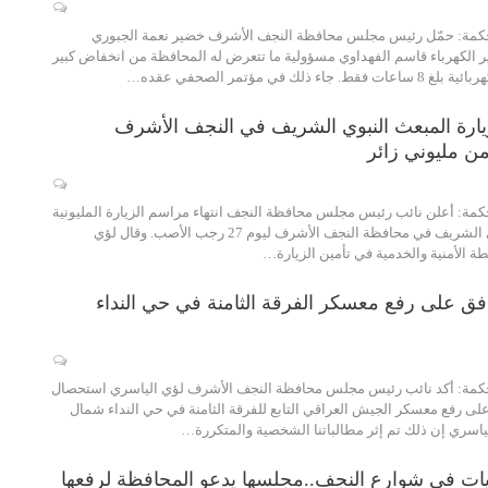
حكمة: حمّل رئيس مجلس محافظة النجف الأشرف خضير نعمة الجبوري
 الكهرباء قاسم الفهداوي مسؤولية ما تتعرض له المحافظة من انخفاض كبير
ذلك في مؤتمر الصحفي عقده…
زيارة المبعث النبوي الشريف في النجف الأشرف
ن مليوني زائر
كمة: أعلن نائب رئيس مجلس محافظة النجف انتهاء مراسم الزيارة المليونية
لإحياء المبعث النبوي الشريف في محافظة النجف الأشرف ليوم 27 رجب الأصب. وقال لؤي
 الأمنية والخدمية في تأمين الزيارة…
افق على رفع معسكر الفرقة الثامنة في حي النداء
حكمة: أكد نائب رئيس مجلس محافظة النجف الأشرف لؤي الياسري استحصال
على رفع معسكر الجيش العراقي التابع للفرقة الثامنة في حي النداء شمال
ياسري إن ذلك تم إثر مطالباتنا الشخصية والمتكررة…
ايات في شوارع النجف..مجلسها يدعو المحافظة لرفعها