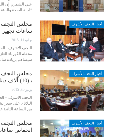
علي الشمري إن اللج
“لجنة الصحة والبيئ
مجلس النجف يعل
أخبار النجف الأشرف
ساعات تجهيز ال
يوليو 11, 2015
النجف الأشرف - الحك
محطة الكهرباء الغازي
سيساهم بزيادة ساعا
مجلس النجف يص
أخبار النجف الأشرف
بـ(10) آلاف دينار للأمبير
يونيو 30, 2015
النجف الأشرف – الح
الثلاثاء, على سعر ت
من الساعة الثانية 
مجلس النجف يع
أخبار النجف الأشرف
انخفاض ساعات ت