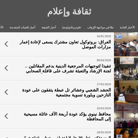
ثقافة وإعلام
الأخبار العامة
معًا في مواجهة الإرهاب
علوم وتكنولوجيا
أخبار الشيعة
أخبار العتبات المقدسة
الأخ
16/05/2018
العراق: بروتوكول تعاون مشترك يسعى لإعادة إعمار
مزارات الموصل
08/04/2018
تنفيذا لتوجيهات المرجعية الدينية بدعم المقاتلين ..
لجنة الإرشاد والتعبئة تشرف على قافلة الصحابي
عمار بن ياسر (رض) لدعم المرابطين الأبطال في
محور سنجار غرب محافظة نينوى
27/03/2018
الحشد الشعبي وعشائر تل عبطة يتفقون على عودة
النازحين وبلورة تسوية مجتمعية
26/03/2018
محافظ نينوى يؤكد عودة أربعة الآف عائلة مسيحية
إلى المحافظة
20/03/2018