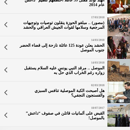
الهند تؤكد مقتل 39 عاملا اختطفهم تنظيم “داعش”
عام 2014
17/03/2018
(مصور) .. مبلغو الحوزة ينقلون توصيات وتوجيهات
المرجعية وسلامها لقوات الجيش العراقي والحشد
الشعبي المرابطة في سهل نينوى وقضاء سنجار على
الحدود السورية
14/03/2018
الحشد يعلن عودة 125 عائلة نازحة إلى قضاء الحضر
جنوب الموصل
14/03/2018
الموصل .. مرقد النبي يونس عليه السلام يستقبل
زواره رغم الخراب الذي حلّ به
02/03/2018
هل أصبحت الكبة الموصلية تنافس السبزي
والفسنجون النجفي؟
18/07/2017
القبض على ألمانيات قاتلن في صفوف “داعش”
بالموصل!