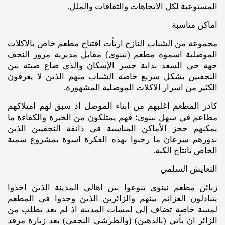
المستوعبة لكل الاتجاهات والثقافات والملل.
اماكن مناسبة
مجموعة من الشباب النازح ارتأت افتتاح مطعم خاص بالاكلات
الموصلية اسموه مطعم (نينوى) مقابل مديرية مرور النجف
جهة حي السعد بداية جسر الإسكان والذي ضاع صيته بين
النجفيين بشكل سريع خاصة الشباب منهم الذين لا يعرفون
الكثير من اسرار الاكلات الموصلية المشهورة.
كادر المطعم اغلبهم من ابناء الموصل اذ سبق لهم امتلاكهم
مطاعم في سهل نينوى؛ فهم يمتلكون من الخبرة والكفاءة ما
يمكنهم حجز الأماكن المناسبة في ذائقة النجفيين الذين
بدورهم سرعان ما رحبوا بهذه الفكرة اسوة بمشروع سمية
الخاص بانتاج الكبة.
التعايش السلمي
زبائن مطعم نينوى تنوعوا بين اهالي المدينة الذين اخذوا
يتبادلون العزائم بينهم والزائرين الذين وجدوا في المطعم
لمسة خاصة تضاف إلى لمسات المدينة اذ لم يعد يطلب من
الزائر ان يأتي (بالدهين) (والطرشي النجفي) بعد زيارة مرقد