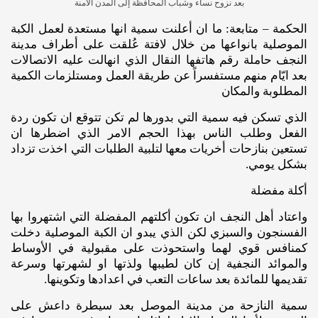
بعد نزوح نساء وشباب المحافظة إلى المدن الآمنة
الحكمة – متابعة: ما ان أعلنت سمية انها مستعدة لعمل الكبة
الموصلية بانواعها من خلال لافتة عُلقت على أطراف مدينة
النجف حاملة رقم هاتفها النقال الذي انهالت عليه الاتصالات
بعد ايّام منهم مستفسراً عن طريقة العمل ومستلزمات الكمية
المطلوبة والمكان
الذي تسكن فيه سمية التي بدورها لم تكن تتوقع ان تكون ردة
الفعل وطلب الناس بهذا الحجم الامر الذي اضطرها ان
تستعين بنازحات أخريات معها لتلبية الطلبات التي اخذت تزداد
بشكل يومي.
أكلة مفضلة
واعتاد أهل النجف ان تكون أكلتهم المفضلة التي اشتهروا بها
الفسنجون والسبزي لكن الذي يبدو ان الكبة الموصلية دخلت
كمنافس قوي لهما واستحوذت على مقبولية في الأوساط
والموائد النجفية إن كان لطيبها ولذتها او لشهرتها وسرعة
تقديمها للمائدة بعد ساعات التعب في اعدادها وتكوينها.
سمية النازحة من مدينة الموصل بعد سيطرة داعش على