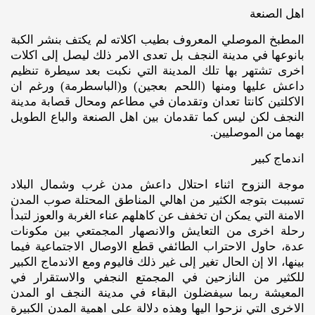
اهل الصنعة
المطبخ الموصلي المعروف بطيب اكلاته لم يكتف بنشر الكبة
بانوعها في مدينة النجف بل تعدى الامر ذلك ليصل إلى اكلات
اخرى تشتهر بها تلك المدينة التي نكبت بعد سيطرة تنظيم
داعش عليها ومنها (اللحم بعجين) و(الباسطرمة) ورغم ان
الاكلتين كانتا تعدان وتقدمان في مطاعم ومحال قصابة مدينة
النجف لكن ليس كما تقدمان بين اهل الصنعة والباع الطويل
بهما من الموصليين.
اندماج كبير
موجة النزوح اثناء احتلال داعش مدن غرب وشمال البلاد
تسببت بتوجه الكثير من اهالي المناطق المحتلة صوب المدن
الامنة التي يمكن ان تخفف عن كاهلهم عناء الغربة والعوز لتبدأ
رحلة اخرى من التعايش والانصهار المجمتعي بين مكونات
عدة، حاول الاحتراب الطائفي قطع الاوصال الاجتماعية فيما
بينها، الا إن الحال تغير إلى غير ذلك فاليوم ومع الاندماج الكبير
للكثير من النازحين في المجمتع النجفي والاستقرار في
المعيشة ربما سيفضلون البقاء في مدينة النجف او المدن
الاخرى التي نزحوا اليها وهذه دلالة على اهمية المدن الكبيرة