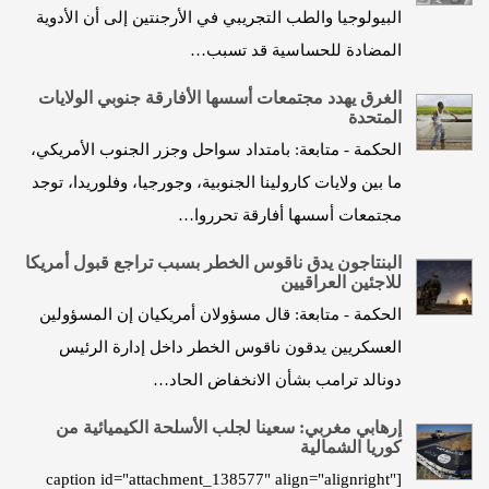
البيولوجيا والطب التجريبي في الأرجنتين إلى أن الأدوية
المضادة للحساسية قد تسبب…
الغرق يهدد مجتمعات أسسها الأفارقة جنوبي الولايات
المتحدة
الحكمة - متابعة: بامتداد سواحل وجزر الجنوب الأمريكي،
ما بين ولايات كارولينا الجنوبية، وجورجيا، وفلوريدا، توجد
مجتمعات أسسها أفارقة تحرروا…
البنتاجون يدق ناقوس الخطر بسبب تراجع قبول أمريكا
للاجئين العراقيين
الحكمة - متابعة: قال مسؤولان أمريكيان إن المسؤولين
العسكريين يدقون ناقوس الخطر داخل إدارة الرئيس
دونالد ترامب بشأن الانخفاض الحاد…
إرهابي مغربي: سعينا لجلب الأسلحة الكيميائية من
كوريا الشمالية
[caption id="attachment_138577" align="alignright"