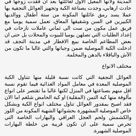
المدينة ولأنها المعيل الاول لعائلتها بعد ان فقدت زوجها في
حادث ارهابي، وجدت بصناعة الكبة وتجهيز العوائل النجفية بها
عملا يسد رمق عائلتها المكونة من ستة أطفال ووالديها
الكبيرين في السن وشقيقها المعاق، تعمل سمية يوميا مع
فريق عمل مكون من ست الى ثماني عاملات نازحات في
إعداد الطلبات التي تصلهن يوميا للبيوت والمحلات بل حتى ان
بعض المطاعم الخاصة ببيع الافطار في مدينة النجف قد
ادخلت الكبة الموصلية ضمن وجباتها والتي غالبا ما تكون من
الآش والباقلاء بالدهن والمخلمة.
مختلف الانواع
العوائل النجفية التي كانت نسبة قليلة منها تتناول الكبة
الموصلية المعدة في معامل المواد الغذائية فيما تقوم نسبة
اقل منهم بصناعتها في المنزل لكنها غالبا ما تقتصر على انواع
مألوفة منها كبة التمن (المقلية) او كبة الحامض شلغم اما الان
فقد اصبح بمقدور العوائل تناول مختلف انواع الكبة وبشكل
خاص الموصلية المشهورة بحشواتها الشهية المكونة من اللوز
والكشمش ولحم العجل العراقي والبهارات الخاصة التي
تحرص سمية على ان تكون قريبة من خلطة البهارات
الموصلية الشهيرة.