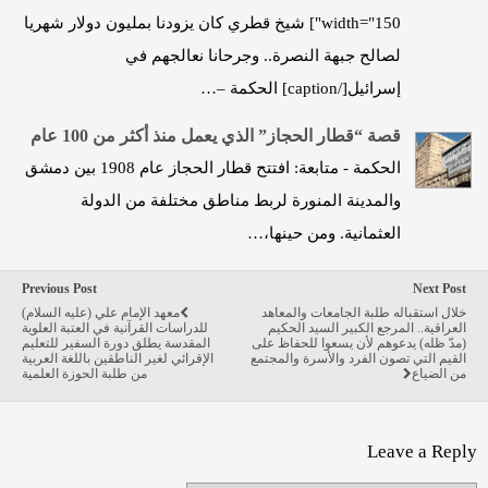
width="150"] شيخ قطري كان يزودنا بمليون دولار شهريا
لصالح جبهة النصرة.. وجرحانا نعالجهم في
إسرائيل[/caption] الحكمة –…
قصة “قطار الحجاز” الذي يعمل منذ أكثر من 100 عام
الحكمة - متابعة: افتتح قطار الحجاز عام 1908 بين دمشق
والمدينة المنورة لربط مناطق مختلفة من الدولة
العثمانية. ومن حينها،…
Previous Post
Next Post
خلال استقباله طلبة الجامعات والمعاهد
معهد الإمام علي (عليه السلام)
العراقية.. المرجع الكبير السيد الحكيم
للدراسات القرآنية في العتبة العلوية
(مدّ ظله) يدعوهم لأن يسعوا للحفاظ على
المقدسة يطلق دورة السفير للتعليم
القيم التي تصون الفرد والأسرة والمجتمع
الإقرائي لغير الناطقين باللغة العربية
من الضياع
من طلبة الحوزة العلمية
Leave a Reply