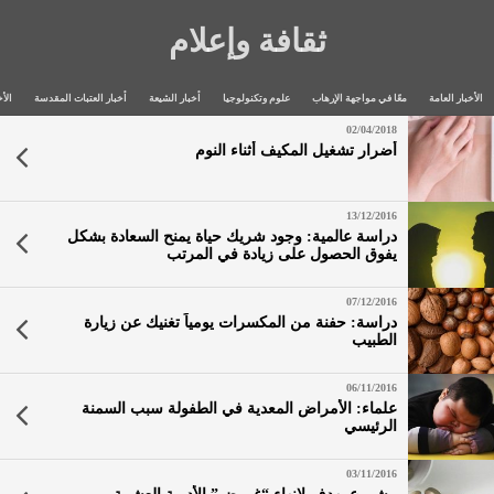
ثقافة وإعلام
الأخبار العامة
معًا في مواجهة الإرهاب
علوم وتكنولوجيا
أخبار الشيعة
أخبار العتبات المقدسة
الأخ
02/04/2018
أضرار تشغيل المكيف أثناء النوم
13/12/2016
دراسة عالمية: وجود شريك حياة يمنح السعادة بشكل
يفوق الحصول على زيادة في المرتب
07/12/2016
دراسة: حفنة من المكسرات يومياً تغنيك عن زيارة
الطبيب
06/11/2016
علماء: الأمراض المعدية في الطفولة سبب السمنة
الرئيسي
03/11/2016