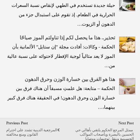
حيلة جديدة تستخدم في الطهي لإنقاص نسبة السعرات
الحرارية في الطعام. إذ تقوم على استبدال جزء من
الدهون أو الزيوت…
تحذير.. هذا ما يحصل لكم إذا تناولتم الموز صباحًا
الحكمة - وكالات: أفادت مجلة "إن ستايل" الألمانية بأن
الموز لا يعد مثالياً لوجبة الإفطار لاحتوائه على نسبة عالية
من…
هذا هو الفرق بين خسارة الوزن وحرق الدهون
الحكمة – متابعة: هل علمتِ مسبقاً أن هناك فرق بين
خسارة الوزن وحرق الدهون! في الحقيقة هناك فرق كبير
بينهما،…
Previous Post
Next Post
ممثل المرجع الحكيم يلتقي بأهالي حي
المرجعية الدينية تشدد على احترام
الحسين بالبصرة وبأصحاب المواكب
القانون ومنع مخالفته
الحسينية وينقل توجيهات ووصايا