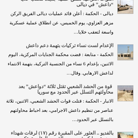
“داعش” في ديالى
ديالى - الحكمة : أعلن قائد عمليات ديالى الفريق الركن
مزهر العزاوي، يوم الخميس، عن انطلاق عملية عسكرية
واسعة لتعقب خلايا…
الإعدام لست نساء تركيات بتهمة دعم داعش
الحكمة - متابعة : قضت محكمة الجنايات المركزية، اليوم
الاثنين، بإعدام 6 نساء من الجنسية التركية، بتهمة الانتماء
لداعش الارهابي. وقال…
قوة من الحشد الشعبي تقتل ثلاثة “دواعش” بعد
محاولتهم التسلل عبر الحدود مع سوريا
الانبار - الحكمة : قتلت قوات الحشد الشعبي، الاثنين، ثلاثة
عناصر من تنظيم داعش الاجرامي، بعد احباط محاولتهم
بالتسلل عبر الحدود…
بالفديو .. العثور على المقبرة رقم (١٧) لرفات شهداء