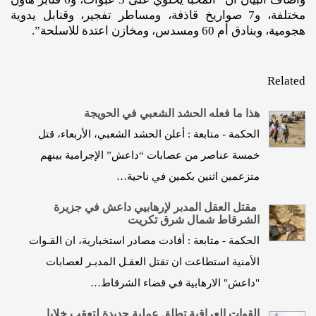
مختلفة، و7 صواريخ قاذفة، ومساطر تفجير، وقنابل يدوية
هجومية، وبنادق أم 60 ومسدس، ومخازن اعتدة للاسلحة”.
Related
هذا ما فعله الحشد الشعبي في الحويجة
الحكمة - متابعة : أعلن الحشد الشعبي، الأربعاء، قتل
خمسة عناصر من عصابات “داعش” الإجرامية بينهم
متزعمين اثنين بكمين في ناحية…
مقتل العقل المدبر لإرهابيي داعش في جزيرة
الشرقاط شمال شرق تكريت
الحكمة - متابعة : أفادت مصادر استخبارية، ان القـوات
الأمنية استطاعت ان تقتل العقـل المدبـر لعصابات
"داعش" الارهابية في قضاء الشرقاط…
القوات العراقية تطلق عملية جديدة لتعقب خلايا