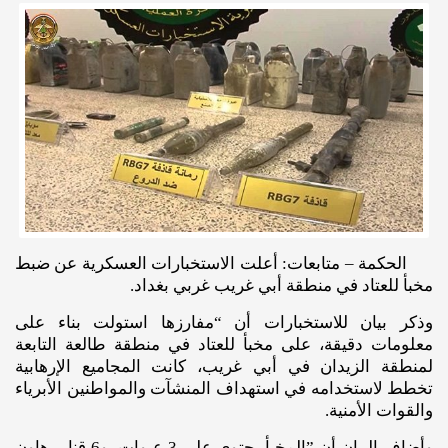
الحكمة – متابعات: أعلت الاستخبارات العسكرية عن ضبط
مخبأ للعتاد في منطقة أبي غريب غربي بغداد.
وذكر بيان للاستخبارات أن “مفارزها استولت بناء على
معلومات دقيقة، على مخبأ للعتاد في منطقة طالعة التابعة
لمنطقة الزيدان في أبي غريب، كانت المجاميع الإرهابية
تخطط لاستخدامه في استهداف المنشآت والمواطنين الأبرياء
والقوات الأمنية.
وأضاف البيان أن ”المخبأ يحتوي على 3 عبوات، و6 قنابر هاون