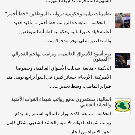
الشهرية المتأخرة منذ أربعة أشهر،…
تطمينات نيابية وحكومية: رواتب الموظفين “خط أحمر”
الحكمة - متابعات: الرواتب خط أحمر ... تأكيد جديد
أعلنته قيادات برلمانية وحكومية لطمأنة الموظفين
والمتقاعدين على توفر مدخولاتهم،…
يوم أسود للأسواق العالمية.. وترامب يهاجم الفدرالي
“المجنون”
الحكمة - متابعة: سجلت الأسواق العالمية، وخصوصا
الأميركية، الأربعاء، خسائر كبيرة في أسوأ تراجع يومي منذ
فبراير الماضي، وسط تحذيرات…
المالية: مستمرون بدفع رواتب شهداء القوات الأمنية
والحشد الشعبي
الحكمة – متابعة: اكدت وزارة المالية استمرارها بدفع
رواتب شهداء القوات الامنية والحشد الشعبي بشكل كامل
لحين الانتهاء من انجاز…