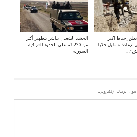
علن إحباط أﻛﺒﺮ
الحشد الشعبي يباشر بتطهير أكثر
لإعادة تشكيل خلايا
من 230 كم على الحدود العراقية –
عش”…
السورية
نوان بريدك الإلكتروني.