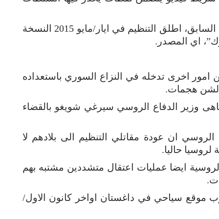
وادراكا منه لجاذبيته في الفضاء السوفياتي السابق، اطلق التنظيم في ايار/مايو 2015 النسخة
ك”، اي المصدر.
ن امور اخرى تدخله في النزاع السوري باستعداده
ا لشن هجمات.
هى وزير الدفاع الروسي سيرغي شويغو بالقضاء
لروسي ان عودة مقاتلي التنظيم الى بلادهم لا
لروسيا حاليا.
 اجهزة الامن الروسية ايضا عمليات اعتقال متشددين مشتبه بهم
ت.
ب موقع سياحي في داغستان اواخر كانون الاول/