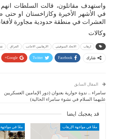
واستهدف مقاتلون، قالت السلطات انهم إ
في الأشهر الأخيرة وكازاخستان او حتى 
العشرات في منطقة حدودية مجاورة لأفغا
وكالات
ارهاب
الاتحاد السوفيتي
الارهابيين الاجانب
العراق
تف
Google+
Twitter
Facebook
شارك
المقال السابق
سامراء .. ندوة حوارية بعنوان (دور الإمامين العسكريين
عليهما السلام في نشوء سامراء الحالية)
قد يعجبك ايضا
معًا في مواجهة الإرهاب
معًا في مواجهة 