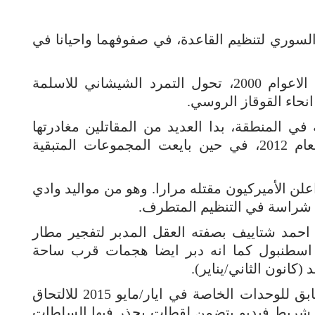
لسوري لتنظيم القاعدة، في صفوفهما واحيانا في
فبعد الحرب الشيشانية الثانية في مطلع الاعوام 2000، تحول التمرد الشيشاني للاسلمة
نحاء القوقاز الروسي.
ي المنطقة، بدا العديد من المقاتلين مغادرتها
بشكل جماعي الى سوريا خلال صيف العام 2012، في حين بايعت المجموعات المتبقية
ن الأميركيون مقتله مرارا. وهو من مواليد وادي
ة شراسة في التنظيم المتطرف.
احمد شتاييف بصفته العقل المدبر لتفجير مطار
 اسطنبول كما انه دبر ايضا هجمات قرب ساحة
انون الثاني/يناير).
وفي طاجيكستان، اثار انشقاق القائد السابق للوحدات الخاصة في ايار/مايو 2015 للالتحاق
ث شريط فيديو يتضمن لقطات يحذر فيها السلطات