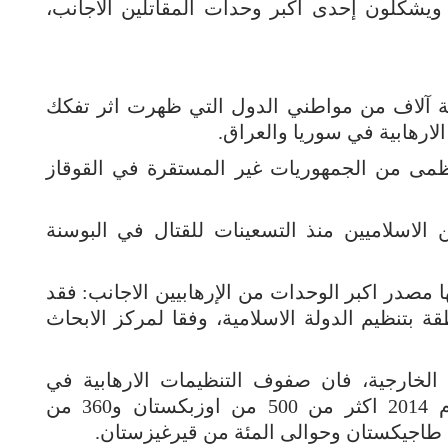
يشكلون إحدى أكبر وحدات المقاتلين الأجانب،
عة آلاف من مواطني الدول التي ظهرت اثر تفكك
لارهابية في سوريا والعراق.
 غالبيتهم العظمى من الجمهوريات غير المستقرة في القوقاز
الاسلاميين منذ التسعينات للقتال في البوسنة
ا مصدر اكبر الوحدات من الإرهابيين الاجانب: فقد
شخص من المنطقة بتنظيم الدولة الاسلامية، وفقا لمركز الابحاث
لخارجية، فان صفوف التنظيمات الارهابية في
سوريا والعراق كانت تضم في نهاية عام 2014 اكثر من 500 من اوزبكستان و360 من