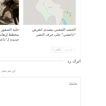
الحشد الشعبي يتصدى لتعرض
خلية الصقور ت
“داعشي” على جرف النصر
ﻣﺨﻄﻂ إرﻫﺎﺑﻲ 
جديدة لـ”دا
السابق
التالي
اترك رد
لن يتم نشر ع