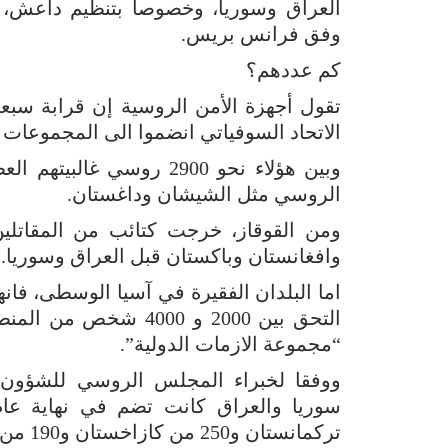
العراق وسوريا، وخصوصا بتنظيم داعش، و
وفق فرانس بريس.
كم عددهم؟
تقول أجهزة الأمن الروسية إن قرابة سب
الاتحاد السوفياتي انضموا الى المجموعات ا
وبين هؤلاء نحو 2900 روسي
الروسي مثل الشيشان وداغستان.
ومن القوقاز، خرجت كتائب من المقاتلين 
وافغانستان وباكستان قبل العراق وسوريا.
اما البلدان الفقيرة في آسيا الوسطى، فانه
التحق بين 2000 و 4000 
“مجموعة الازمات الدولية”.
ووفقا لخبراء المجلس الروسي للشؤون ا
تركمانستان و250 من كازاخستان و190 من طاجيكستان وحوالى المئة من قيرغيزستان.