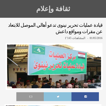
ثقافة وإعلام
قيادة عمليات تحرير ‏نينوى تدعو أهالي ‏الموصل للابتعاد
عن مقرات ومواقع ‏داعش
01/05/2016 - المشاهدات 1٬145