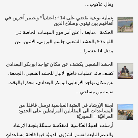
وقال عاكوب…
عملية نوعية تقضي على 14 “داعشياً” وتطمر آخرين في
أنفاقهم بين نينوى وصلاح الدين
الحكمة - متابعة : أعلن آمر فوج المهمات الخاصة في
اللواء 50 بالحشد الشعبي جاسم البزوني، الاثنين، عن
مقتل 14 عنصرا…
الحشد الشعبي يكشف عن مكان تواجد ابو بكر البغدادي
كشف قائد عمليات قاطع الانبار للحشد الشعبي، الجمعة،
عن مكان تواجد الارهابي ابو بكر البغدادي، محذرا بالوقت
نفسه من مساعي…
لجنة الإرشاد في العتبة العباسية ترسل قافلةٌ من
المساعداتِ الى المقاتلين المرابطين على الحدود
العراقيّة – السوريّة
أرسلت العتبةُ العبّاسية المقدّسة متمثّلةً بلجنة الإرشاد
والدعم التابعة لقسم الشؤون الدينيّة فيها قافلةَ مساعداتٍ