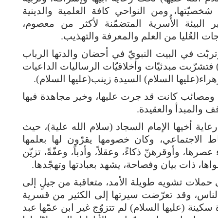
 شخصيّتها، ومن النواحي كافة العلمية والدينية
أثير البيئة الأُسرية المتضمّنة لأكثر من معصوم،
ت العُليا من العلم والمعرفة والتهذيب.
ربّت في البيت النبويّ في أحضان والدتها الرباب
 فتشرّبت مبدئيّات وأخلاقيّات الرساليات الداعيات
زهراء(عليها السلام) السيدة زينب(عليها السلام).
 ومصائب كانت قد جرت عليها، وخير مجاهدة فيها
قف والمبدأ والعقيدة.
عاية أخيها الإمام السجاد (سلام الله علية)، حيث
ط الاجتماعي، وكان خصومها يقرّون لها بعلمها
ها، وأوقرهنّ ذكاءً، وعقلاً، وأدباً، وعفّةً، تزيّن
اها، ذات بيان وفصاحة، يشهد بعبادتها وتهجّدها.
ى حملات تشويه طويلة الأمد، متعاقبة من جيلٍ إلى
ناس، وقد تعرّضت سيرتها إلى الكثير من قسرية
سكينة (عليها السلام) لم تتزوّج غير ابن عمّها عبد