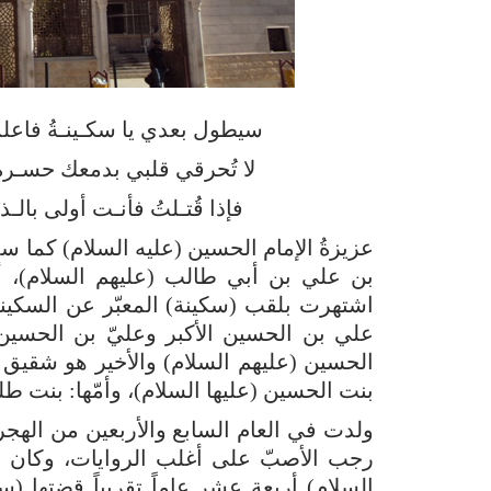
سيطول بعدي يا سكـينـةُ فاعلمي 
لا تُحرقي قلبي بدمعك حسـرةً 
فإذا قُتـلتُ فأنـت أولى بالـذي
عزيزةُ الإمام الحسين (عليه السلام) كما سم
بن علي بن أبي طالب (عليهم السلام)، أم
اشتهرت بلقب (سكينة) المعبّر عن السكينة 
علي بن الحسين الأكبر وعليّ بن الحسين 
الحسين (عليهم السلام) والأخير هو شقيق ا
بنت الحسين (عليها السلام)، وأمّها: بنت طل
ولدت في العام السابع والأربعين من الهج
رجب الأصبّ على أغلب الروايات، وكان عم
السلام) أربعة عشر عاماً تقريباً قضتها (س