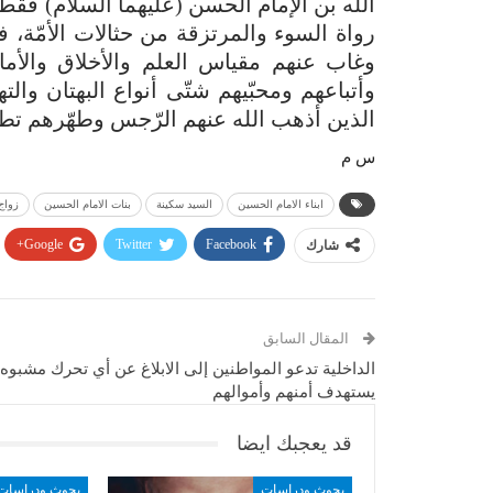
الله بن الإمام الحسن (عليهما السلام) فقط، 
رواة السوء والمرتزقة من حثالات الأمّة، فن
وغاب عنهم مقياس العلم والأخلاق والأمان
وأتباعهم ومحبّيهم شتّى أنواع البهتان وال
الذين أذهب الله عنهم الرّجس وطهّرهم تطهي
س م
ابناء الامام الحسين
السيد سكينة
بنات الامام الحسين
زواج
Google+
Twitter
Facebook
شارك
المقال السابق
الداخلية تدعو المواطنين إلى الابلاغ عن أي تحرك مشبوه
يستهدف أمنهم وأموالهم
قد يعجبك ايضا
بحوث ودراسات
بحوث ودراسات