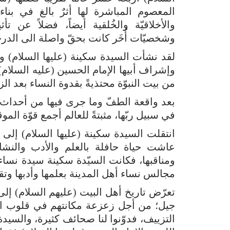
المعصوم المباشرة لها أثرٌ بالغ في بناء
والأخلاقيّة والخُلقية أيضاً، فضلاً عن ت
وشخصيّات أُخَر كانت بحقّ واصلة الى الدرجا
لقد نشأت السيدة سكينة (عليها السلام) وت
وإشراف أبيها الإمام الحسين (عليه السلام)
من بيت النبوّة محتذيةً بقدوة النساء بعد ال
بعد واقعة الطفّ وما جرى فيها من أحداث
في سبيل ربّها، مثبتةً للعالم أجمع قوّة المو
انتقلت السيدة سكينة (عليها السلام) إلى ر
عاشت حياة حافلة بالعلم والأدب والنشا
ومناقبها، فكانت السيّدة سكينة سيدة نساء عصر
مجالس نساء أهل المدينة بعلمها وأدبها وتقو
تعرّض تاريخ أهل البيت (عليهم السلام) إل
جيل؛ من أجل زعزعة مكانتهم في قلوب ال
التزييف، فدوّنوا لنا صحائف كثيرة، والسيدة 