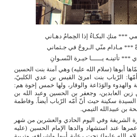
*** منكِ البكـاءُ إذا الحِمامُ دهـاني
*** مـادام منّي الـروحُ في جـثماني
 *** تأتينـه يــــــا خيـرة النّسـوانِ
ّاها أبوها (سلام الله عليه) وهي آمنة بنت الحسين
ّها: الرّباب بنت امرئ القيس بن عدي الكلبيّ،
والهدوء والوَدَاعة والوقار، ولها خمس إخوة هم:
زين العابدين، وجعفر بن الحسين وعبد الله بن
لسيدة سكينة حيث أنّ أمّه الرّباب أيضاً. وفاطمة
حة بن عبيدالله التيمي.
رة الشريفة وفي اليوم الحادي والعشرين من شهر
رها عند استشهاد والدها الإمام الحسين (عليه
لام الله عليها) تحت رعاية أبيها وإشرافه، وتربية