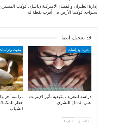
إدارة الطيران والفضاء الأميركية (ناسا) : كوكب المشتري
سيواجه كوكبنا الأرض في أقرب نقطة له
قد يعجبك ايضا
بحوث ودراسات
بحوث ودراسات
دراسة للتعريف بكيفية تأثير الإنترنت
دراسة أجرتها
على الدماغ البشري
خطر المكملات
الشباب
السابق
التالي