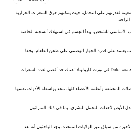
عينة لقدرتهم على التحمل، حيث يمكنهم حرق السعرات الحرارية
لاب الأساسي للشخص، يبدأ الجسم في استهلاك أنسجته الخاصة
قلاب يعتمد على قدرة الجهاز الهضمي على طحن الطعام، وفقا
وقال أستاذ الأنثروبولوجيا التطورية، هيرمان بونتزر، من جامعة Duke في نورث كارولينا: “هناك حد أقصى لعدد السعرات
لات المختلفة وأنظمة الأعضاء كلها، تتحد بواسطة الأدوات نفسها
ل الأيض لأحداث التحمل البشري، بما في ذلك الماراثون
أخيرة من سباق عبر الولايات المتحدة، وجد الباحثون أنه بعد