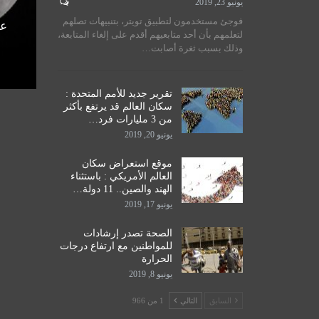
يونيو 23, 2019
لسيستاني
سماحة المرجع الكبير السيد
فوجئ مستخدمون لتطبيق تويتر، بتنبيهات تصلهم
الأمم
الحكيم يستقبل طلبة مدرسة نور
عل
لتعلمهم بأن أحد متابعيهم أقدم على إلغاء المتابعة،
اق
الحكمة للدراسات الحوزوية،…
وذلك بسبب ثغرة أصابت…
ديسمبر 14, 2019
تقرير جديد للأمم المتحدة :
سكان العالم قد يرتفع بأكثر
من 3 مليارات فرد…
يونيو 20, 2019
موقع استعراض سكان
العالم الأمريكي : باستثناء
الهند والصين.. 11 دولة…
يونيو 17, 2019
الصحة تصدر إرشادات
للمواطنين مع ارتفاع درجات
الحرارة
يونيو 8, 2019
السابق
التالي
1 من 966