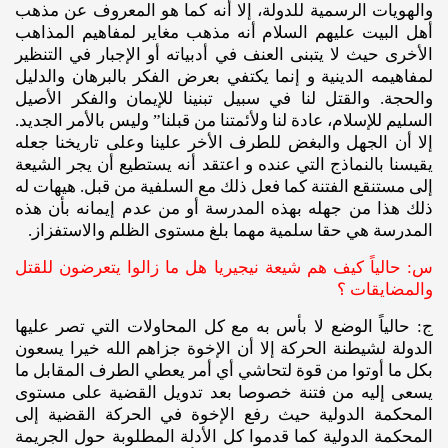
والهويات الرسمية للدولة، إلا أنه كما هو المعروف عن مذهب
أهل البيت عليهم السلام أنه مذهب مغاير لمفاهيم المذاهب
الأخرى حيث لا يتبنى العنف في أدبياته أو الإجبار في التنظير
لمفاهيمه الدينية و إنما يكتفي بعرض الفكر بالبرهان والدليل
والحجة. والقتل لنا في سبيل تبنينا للإيمان والفكر الأصيل
السليم للإسلام، عادة لنا ولأئمتنا من قبلنا” وليس بالأمر الجديد.
إلا أن الجهل والبغض للطرف الأخر علينا وعلى تاريخنا جعله
يقيسنا بالنماذج التي عنده و اعتقد أنه يستطيع أن يجر الشيعة
إلى مستنقع الفتنة كما فعل ذلك مع السلفية من قبل. هيهات له
ذلك هذا من جهله بهذه المدرسة أو من عدم إيمانه بأن هذه
المدرسة هي حقا سلمية مهما بلغ مستوى الظلم والاستفزاز.
س: حالياً كيف هم شيعة نيجيريا هل ما زالوا يتعرضون للقتل
والمضايقات ؟
ج: حالياً الوضع لا بأس به مع كل المحاولات التي تصر عليها
الدولة لشيطنة الحركة إلا أن الإخوة جزاهم الله خيرا يسعون
بكل ما أوتوا من قوة لتحاشي أي أمر يعطي الطرف المقابل ما
يسعى إليه من فتنة خصوصا بعد تدويل القضية على مستوى
المحكمة الدولية حيث رفع الإخوة في الحركة القضية إلى
المحكمة الدولية كما قدموا كل الأدلة المطلوبة حول الجريمة