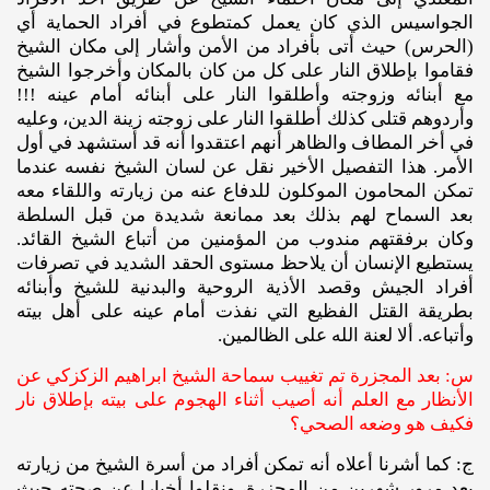
الجواسيس الذي كان يعمل كمتطوع في أفراد الحماية أي
(الحرس) حيث أتى بأفراد من الأمن وأشار إلى مكان الشيخ
فقاموا بإطلاق النار على كل من كان بالمكان وأخرجوا الشيخ
مع أبنائه وزوجته وأطلقوا النار على أبنائه أمام عينه !!!
وأردوهم قتلى كذلك أطلقوا النار على زوجته زينة الدين، وعليه
في أخر المطاف والظاهر أنهم اعتقدوا أنه قد أستشهد في أول
الأمر. هذا التفصيل الأخير نقل عن لسان الشيخ نفسه عندما
تمكن المحامون الموكلون للدفاع عنه من زيارته واللقاء معه
بعد السماح لهم بذلك بعد ممانعة شديدة من قبل السلطة
وكان برفقتهم مندوب من المؤمنين من أتباع الشيخ القائد.
يستطيع الإنسان أن يلاحظ مستوى الحقد الشديد في تصرفات
أفراد الجيش وقصد الأذية الروحية والبدنية للشيخ وأبنائه
بطريقة القتل الفظيع التي نفذت أمام عينه على أهل بيته
وأتباعه. ألا لعنة الله على الظالمين.
س: بعد المجزرة تم تغييب سماحة الشيخ ابراهيم الزكزكي عن
الأنظار مع العلم أنه أصيب أثناء الهجوم على بيته بإطلاق نار
فكيف هو وضعه الصحي؟
ج: كما أشرنا أعلاه أنه تمكن أفراد من أسرة الشيخ من زيارته
بعد مرور شهرين من المجزرة، ونقلوا أخبارا عن صحته حيث