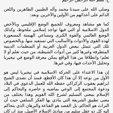
وصلى الله على سيدنا محمد وآله الطيبين الطاهرين واللعن
الدائم على أعدائهم من الأولين والآخرين. وبعد:
كما هو مشاهد ومعروف للجميع الوضع الإقليمي وبالأخص
الدول الاسلامية أو التي فيها تواجد إسلامي ملحوظ، وكذلك
الوضع العالمي والقوة الكبرى ومساعي الهيمنة المسعورة
لهذه القوى والأدوات والأساليب التي تستفيد منها. وبالخصوص
تلك التي تتمثل ببعض الدول العربية أو المنظمات الدينية
المتطرفة وغيرها كثير من أدوات الشيطنة، من حيث تعلم أو لا
تعلم! وانطلاقا من هذا الواقع يمكن معرفة الوضع في نيجيريا
وتحليل الأحداث فيها، وفي غيرها.
إن هذا الاعتداء على الحركة الاسلامية في نيجيريا ليس هو
الأول من نوعه إلا أن هذا كان الأفظع، فمنذ أن تصدى الشيخ
ابراهيم يعقوب الزكزاكي حفظه الله للعمل الدعوي في البلاد
ودعوة المجتمع إلى الوعي بماضيه و حاضره والتحاكم إلى
الإسلام بمعنى التسليم لشرع الله القويم وهذا يختلف من
معنى تطبيق الشريعة التي ينادي بها الفكر السلفي حيث أن
التراث هو الحاكم، بل القصد هو القناعة والبرهان الذي يتحاكم
إليه كل ذو عقل سليم من مبادئ الإسلام الأصيل، منذ ان كان