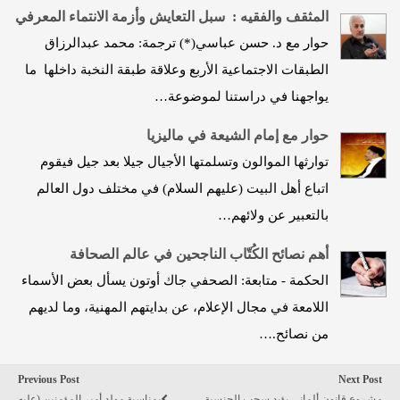
المثقف والفقيه : سبل التعايش وأزمة الانتماء المعرفي
حوار مع د. حسن عباسي(*) ترجمة: محمد عبدالرزاق
الطبقات الاجتماعية الأربع وعلاقة طبقة النخبة داخلها ما
يواجهنا في دراستنا لموضوعة…
حوار مع إمام الشيعة في ماليزيا
توارثها الموالون وتسلمتها الأجيال جيلا بعد جيل فيقوم
اتباع أهل البيت (عليهم السلام) في مختلف دول العالم
بالتعبير عن ولائهم…
أهم نصائح الكُتّاب الناجحين في عالم الصحافة
الحكمة - متابعة: الصحفي جاك أوتون يسأل بعض الأسماء
اللامعة في مجال الإعلام، عن بدايتهم المهنية، وما لديهم
من نصائح.…
Previous Post
Next Post
مشروع قانون ألماني يؤيد سحب الجنسية
بمناسبة مولد أمير المؤمنين (عليه