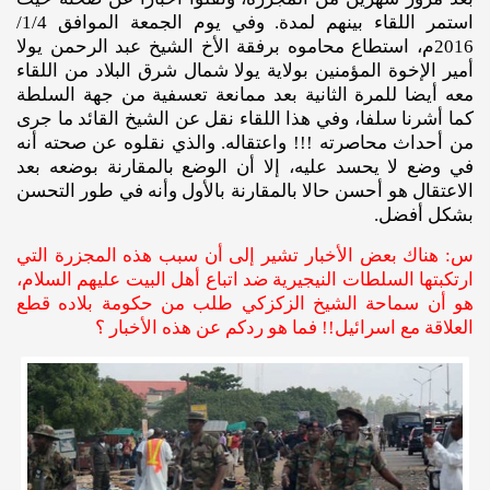
استمر اللقاء بينهم لمدة. وفي يوم الجمعة الموافق 1/4/
2016م، استطاع محاموه برفقة الأخ الشيخ عبد الرحمن يولا
أمير الإخوة المؤمنين بولاية يولا شمال شرق البلاد من اللقاء
معه أيضا للمرة الثانية بعد ممانعة تعسفية من جهة السلطة
كما أشرنا سلفا، وفي هذا اللقاء نقل عن الشيخ القائد ما جرى
من أحداث محاصرته !!! واعتقاله. والذي نقلوه عن صحته أنه
في وضع لا يحسد عليه، إلا أن الوضع بالمقارنة بوضعه بعد
الاعتقال هو أحسن حالا بالمقارنة بالأول وأنه في طور التحسن
بشكل أفضل.
س: هناك بعض الأخبار تشير إلى أن سبب هذه المجزرة التي
ارتكبتها السلطات النيجيرية ضد اتباع أهل البيت عليهم السلام،
هو أن سماحة الشيخ الزكزكي طلب من حكومة بلاده قطع
العلاقة مع اسرائيل!! فما هو ردكم عن هذه الأخبار ؟