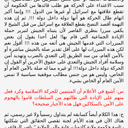
سبب الاعتداء على الحركة هو طلب قائدها من الحكومة أن
تقطع علاقتها مع اسرائيل أو غيرها من الدول !!! وإنما أكبر
اتهام طال الحركة هو أنها دولة داخل دولة !!!. ثم إن هذه
التهمة أقصد النصح بقطع العلاقة مع اسرائيل من قبل الشيخ لا
يكفي مبررا بنظري القاصر لأن يتبناه الجيش لتبرير حملة
الإبادة الجماعية التي قام بها! لعل أحدا يقول إن بعض
المبررات التي قدمها الجيش هي أتفه من هذه !!! أقول نعم
لكن هذه المبررات لها على أقل تقدير صلة بالجيش مباشرة أو
بالأمن العام، من سد الطريق إلى التعدي بالضرب وتهديد أمن
وسلامة أفراد الجيش والتعدي على حقوق الأخرين أو القول إن
الحركة دولة داخل دولة!!! أو غيره مما له صلة بالأمن العام أو
الخاص، وليس هو من جنس مطالب موقفية سياسية لا تمس
الأمن العام أو الخاص بشيء.
س: أشيع في الأعلام أن المنتمين للحركة الاسلامية وكرد فعل
منهم على الإبادة التي طالتهم من السلطات قاموا بالهجوم
على الأمن بالسكاكين فهل هذه الأخبار صحيحة؟
ج: هذا الكلام أيضاً كسابقه لم يتداول رسمياً ولا غير رسمي، ثم
هناك الآن في هذه الأيام لجنة تقصي الحقائق التي شكلتها
رئاسة حكومة ولاية كادونا برعاية والي الولاية ” ناصر الرفاعي،