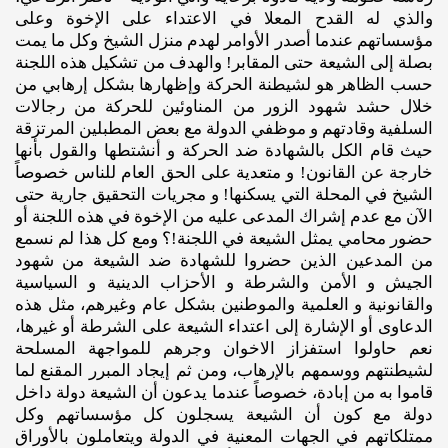
والذي له القدح المعلا في الاعتداء على الإخوة وعلى
مؤسساتهم عندما أصدر الأوامر لهدم منزل الشيخ وكل ما يمت
بصلة إلى الشيعة حتى المقابر! والهدف من تشكيل هذه اللجنة
حسب الظاهر هو لشيطنة الحركة وإظهارها بشكل إرهابي من
خلال حشد شهود الزور من المناوئين للحركة من رجالات
السلفية وقادتهم و موظفي الدولة مع بعض المطبلين المرتزقة
حيث قام الكل بالشهادة ضد الحركة و أنشتطها والقول بأنها
خارجة عن القانون! و متعدية على الحق العام للناس خصوصاً
الشيخ في المحلة التي يسكنها! و مجريات التحقيق جارية حتى
الآن مع عدم إشراك المدعى عليه من الإخوة في هذه اللجنة أو
حضور محامي يمثل الشيعة في اللجنة!؟ ومع كل هذا لم نسمع
من المدعين الذين حضروا للشهادة ضد الشيعة من شهود
الجيش و الأمن والشرطة و الأحزاب الدينية و السياسية
والقانونية و العلمية والموطنين بشكل عام وغيرهم، مثل هذه
الدعاوى أو الإشارة إلى اعتداء الشيعة على الشرطة أو غيرها،
نعم حاولوا استفزاز الاخوان وجرهم للمواجهة المسلحة
لشيطنتهم ووسمهم بالإرهاب، ومن ثم إيجاد المبرر المقنع لما
قاموا به من إبادة، خصوصاً عندما يدعون أن الشيعة دولة داخل
دولة مع كون أن الشيعة يسجلون كل مؤسساتهم وكل
ممتلكاتهم في الجهات المعنية في الدولة ويتعاملون بالأوراق