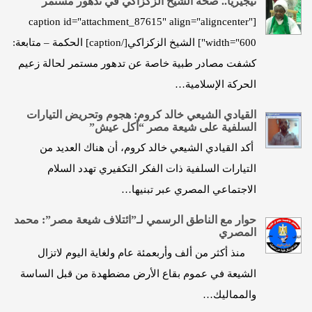
نيجيريا.. صحة الشيخ الزكزاكي في تدهور مستمر
[caption id="attachment_87615" align="aligncenter"
width="600"] الشيخ الزكزاكي[/caption] الحكمة – متابعة:
كشفت مصادر طبية خاصة عن تدهور مستمر لحالة زعيم
الحركة الإسلامية…
القيادي الشيعي خالد كروم: هجوم وتحريض التيارات
السلفية على شيعة مصر “أكل عيش”
أكد القيادي الشيعي خالد كروم، أن هناك العديد من
التيارات السلفية ذات الفكر التكفيري تهدد السلام
الاجتماعي المصري عبر تبنيها…
حوار مع الناطق الرسمي لـ”ائتلاف شيعة مصر”: محمد
المصري
منذ أكثر من ألف وأربعمئة عام ولغاية اليوم لاتزال
الشيعة في عموم بقاع الأرض مضطهدة من قبل الساسة
والمماليك…