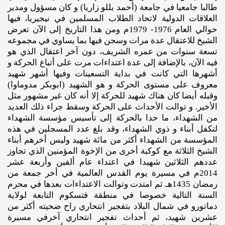
طالبا جامعيا في جامعة (أحمد بللو زاريا) و كان مسؤول ومدير
العلاقات الدولية لاتحاد الطلاب المسلمين في نيجيريا، فيها
حوالي العام 1976- 1979م ومن هذا التاريخ إلى الآن تعرض
الشيخ للاعتقال عدة مرات وسجن فيها بما يساوي في مجموعه
تسعة سنوات من عمره الشريف، دون آخر اعتقال الذي هو
فيه الآن، بالإضافة إلى عدة اعتداءات مرت على أتباع الحركة و
أشهرها التي كانت في بداية التسعينات وفيها أشهر شهيد
معروف على مستوى الحركة و هو الشهيد (ابوبكر مدوماوا)
وقبله أيضا كان هناك شهيد للحركة إلا أنه كان غير مشهور مثل
الأخير. و توالت الأحداث على الحركة وسقط جراء ذلك العديد
من الشهداء، ما حدا بالحركة إلى تأسيس مؤسسة الشهداء
لتكفل أبناء و ذوي الشهداء، وقد بلغ عدد المسجلين في هذه
المؤسسة من الشهداء أكثر من مائة شهيد وليس أخرهم أبناء
الشيخ الثلاثة مع كوكبة أخرى من الإخوة المؤمنين الذي تجاوز
عددهم الثلاثين شهيدا في اعتداء عام ألفين وأربعة عشر
2014م في مسيرة يوم القدس العالمية في أخر جمعة من
رمضان 1435هـ ثم امتدت وتوالت الاعتداءات بعدها في محرم
السنة التالية خصوصا في منطقة فتسكوم التابعة لولاية
دماتورو في شمال البلاد بتفجير انتحاري راح ضحيته أكثر من
عشرين شهيد، ثم أحداث تفجير انتحاري آخرفي مسيرة