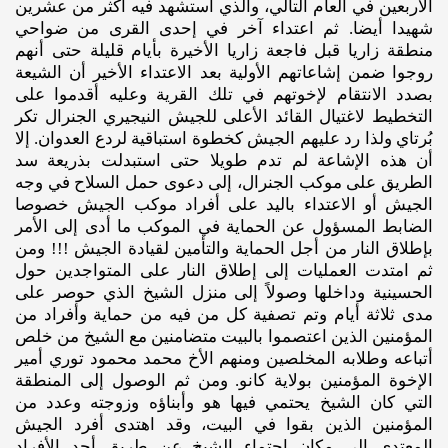
الأربعين في العام التالي، والذي أستشهد فيه أكثر من عشرين
شهيدا أيضا. ثم اعتداء آخر في إحدى القرى من ضواحي
منطقة زاريا قبل فاجعة زاريا الأخيرة بأيام قليلة حتى أنهم
روجوا ضمن إشاعاتهم الأولية بعد الاعتداء الأخير أن الشيعة
بصدد الانتقام لإخوتهم في تلك القرية وعليه أقدموا على
التخطيط لاغتيال القائد الأعلى للجيش النيجيري الجنرال تكر
بُرتاي ولذا رد عليهم الجيش كخطوة استباقية لردع العدوان. إلا
أن هذه الإشاعة لم تدم طويلا حتى استبدلت بذريعة سد
الطريق على موكب الجنرال، إلى دعوى حمل السلاح في وجه
الجيش أو الاعتداء باليد على أفراد موكب الجيش خصوصا
الضابط المسؤول عن الحماية في الموكب ما أدى إلى الأمر
بإطلاق النار من أجل الحماية والتأمين لقيادة الجيش !!! ومن
ثم امتدت العمليات إلى إطلاق النار على المتواجدين حول
الحسينية وداخلها وصولاً إلى منزل الشيخ الذي حوصر على
مدى ثلاثة أيام وتم تصفية كل من فيه من حماية وأفراد من
المؤمنين الذين اعتصموا بالبيت متضامنين مع الشيخ من خلص
أتباعه وطلابه المخلصين ومنهم الأخ محمد محمود توري أمير
الإخوة المؤمنين بولاية كانو. ومن ثم الوصول إلى المنطقة
التي كان الشيخ يحتمي فيها هو وأبناؤه وزوجته وعدد من
المؤمنين الذين بقوا في البيت، وقد اهتدى أفرد الجيش
المعتدي إلى مكان احتماء الشيخ عن طريق أحد الأفراد