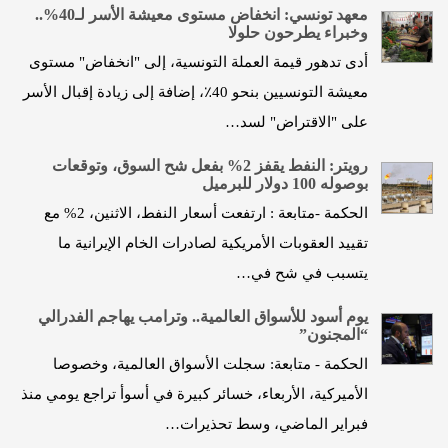
معهد تونسي: انخفاض مستوى معيشة الأسر لـ40%..
وخبراء يطرحون حلولا
أدى تدهور قيمة العملة التونسية، إلى "انخفاض" مستوى
معيشة التونسيين بنحو 40٪، إضافة إلى زيادة إقبال الأسر
على "الاقتراض" لسد…
رويتر: النفط يقفز 2% بفعل شح السوق، وتوقعات
بوصوله 100 دولار للبرميل‎
الحكمة -متابعة : ارتفعت أسعار النفط، الاثنين، 2% مع
تقييد العقوبات الأمريكية لصادرات الخام الإيرانية ما
يتسبب في شح في…
يوم أسود للأسواق العالمية.. وترامب يهاجم الفدرالي
“المجنون”
الحكمة - متابعة: سجلت الأسواق العالمية، وخصوصا
الأميركية، الأربعاء، خسائر كبيرة في أسوأ تراجع يومي منذ
فبراير الماضي، وسط تحذيرات…