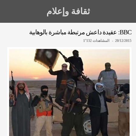
ثقافة وإعلام
BBC: عقیدة داعش مرتبطة مباشرة بالوهابیة
20/12/2015 - المشاهدات 1٬132