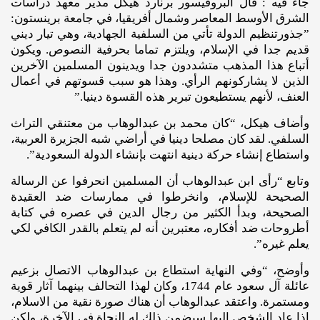
جاء فيه : قال البروفيسور برنارد هيكل مدير معهد دراسات
الشرق الأوسط المعاصر وشمال أفريقيا، في جامعة برينستون:
”جذورتنظيم الدولة تأتي من السلفية الجهادية، وهي تيار ديني
قديم جدا في الإسلام، ويلتزم تماما بحرفية النصوص. ويكون
أتباع هذا المذهب متشددون جدا ويدينون المسلمين الآخرين
الذين لا يشاركونهم الرأي. وهذا هو سبب قسوتهم في أعمال
العنف، لأنهم يستطيعون تبرير هذه القسوة دينيا.”
وأضاف هيكل، “كان محمد بن عبدالوهاب من معتنقي التراث
السلفي. لقد كان مصلحا دينيا في أراضي شبه الجزيرة العربية،
واستطاع إنشاء حركة دينية انتهت بإنشاء الدولة السعودية”.
وتابع “رأى ابن عبدالوهاب أن المسلمين انحرفوا عن الرسالة
الصحيحة للإسلام، وانخرطوا في ممارسات ضد العقيدة
الصحيحة، وبدأ الكثير من رجال الدين في عصره في كتابة
أطروحات ضد أفكاره، معتبرين أنه لم يتعلم بالقدر الكافي لكي
يعلم غيره”.
وأوضح، “وفي النهاية استطاع بن عبدالوهاب الاتصال بزعيم
عائلة آل سعود عام 1744، وكان لهذا التحالف بينهما آثار قوية
ومستمرة. واعتقد عبدالوهاب أن هناك صورة نقية من الاسلام،
إذا عاد الشخص إليها سيضمن ذلك له النجاة في الآخرة، ولكن