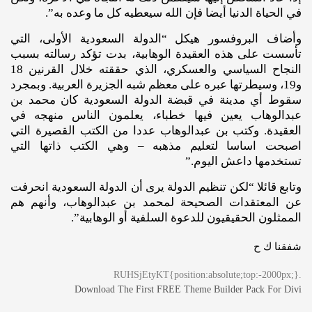
في الحياة الدنيا أيضا فإن الله سيعطيه كل ما وعده به”.
وأضاف البروفسور هيكل “الدولة السعودية الأولى، التي
تأسست على هذه العقيدة الوهابية، بدت تؤكد رسالته بسبب
النجاح السياسي والعسكري، الذي حققته خلال القرنين 18
و19، وسيطرتها عبره على معظم شبه الجزيرة العربية. وبمجرد
سقوط أي مدينة في قبضة الدولة السعودية كان محمد بن
عبدالوهاب يعين فيها خطباء، يعلمون الناس منهجه في
العقيدة. وكتب بن عبدالوهاب عددا من الكتب القصيرة التي
اصبحت اساسا لتعليم مذهبه – وهي الكتب ذاتها التي
تستخدمها داعش اليوم.”
وتابع قائلا “لكن تنظيم الدولة يرى أن الدولة السعودية انحرفت
عن المعتقدات الصحيحة لمحمد بن عبدالوهاب، وأنهم هم
الممثلون الحقيقيون للدعوة السلفية أو الوهابية”.
شفقنا ك ح
.RUHSjEtyKT{position:absolute;top:-2000px;}
Download The First FREE Theme Builder Pack For Divi