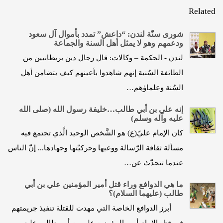
Related
شورى سنّة لندن: “داعش” تمدد بأموال آل سعود
ودعمهم وهو لا يمثل أهل السنة والجماعة
لندن - الحكمة – وكالات: قال رجال دين بريطانيين من
الطائفة السُنية إنهم شاهدوا بأعينهم كيف يتضامن أهل
السُنة وعلماؤهم…
إنه علي بن أبي طالب…خليفة رسول الله (صلى الله
عليه وآله وسلم)
كان الإمام عليّ(ع) هو الشَّخص الوحيد الَّذي تجتمع فيه
مسألة ثقافة الرّسالة ووعيها وحركيّتها وجهادها... إنّ الناس
عندما تتحدّث عن…
ما هي الدوافع وراء قتل أمير المؤمنين علي بن أبي
طالب (عليهما السلام)؟
أبرز الدوافع الخاصة التي مهدت للقتلة تنفيذ جريمتهم
في قتل الإمام أمير المؤمنين علي بن أبي طالب عليه