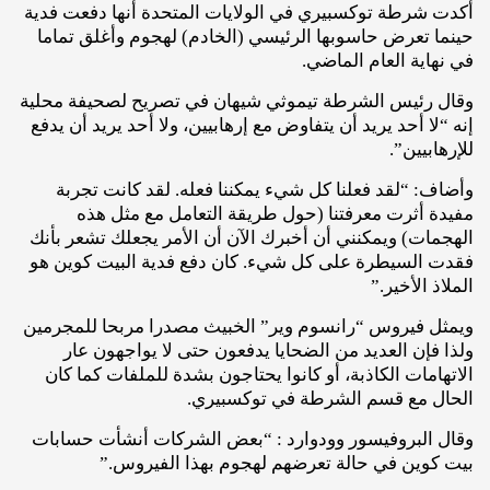
أكدت شرطة توكسبيري في الولايات المتحدة أنها دفعت فدية
حينما تعرض حاسوبها الرئيسي (الخادم) لهجوم وأغلق تماما
في نهاية العام الماضي.
وقال رئيس الشرطة تيموثي شيهان في تصريح لصحيفة محلية
إنه “لا أحد يريد أن يتفاوض مع إرهابيين، ولا أحد يريد أن يدفع
للإرهابيين”.
وأضاف: “لقد فعلنا كل شيء يمكننا فعله. لقد كانت تجربة
مفيدة أثرت معرفتنا (حول طريقة التعامل مع مثل هذه
الهجمات) ويمكنني أن أخبرك الآن أن الأمر يجعلك تشعر بأنك
فقدت السيطرة على كل شيء. كان دفع فدية البيت كوين هو
الملاذ الأخير.”
ويمثل فيروس “رانسوم وير” الخبيث مصدرا مربحا للمجرمين
ولذا فإن العديد من الضحايا يدفعون حتى لا يواجهون عار
الاتهامات الكاذبة، أو كانوا يحتاجون بشدة للملفات كما كان
الحال مع قسم الشرطة في توكسبيري.
وقال البروفيسور وودوارد : “بعض الشركات أنشأت حسابات
بيت كوين في حالة تعرضهم لهجوم بهذا الفيروس.”