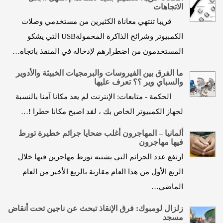
الاتجاهات
قريبا تنتهي معاناة الكثيرين من مستخدمي وصلات
الكمبيوتر وشرائح الذاكرة المحمولةUSB التي يشكو
المستخدمون من اضطرارهم لإدخاله في المنفذ باتجاه…
ما الفرق بين الفيروسات والبرمجيات الخبيثة والأدوير
والسباي وير ؟؟ تعرف عليها
الحكمة - متابعات: الإنترنت لم يعد مكانا آمنا بالنسبة
لجهاز الكمبيوتر الخاص بك ، لقد اصبح مكانا خطرا !…
ألمانيا – المهاجرون أغلب ضحايا جرائم خطيرة تورط
فيها مهاجرون
ارتفع عدد الجرائم التي يشتبه تورط مهاجرين فيها خلال
الربع الأول من هذا العام مقارنة بالربع الأخير من العام
الماضي…
زلزال لومبوك: فرق الإنقاذ تبحث عن ناجين تحت أنقاض
مسجد