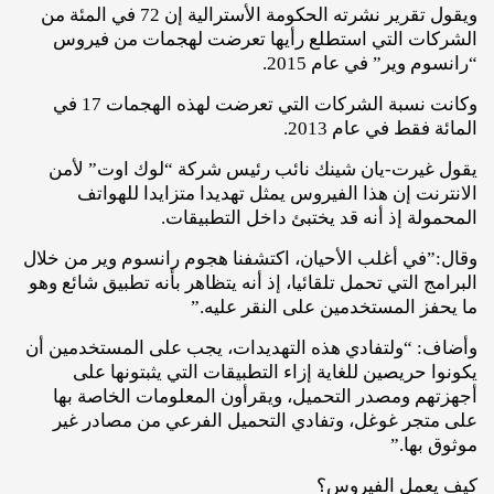
ويقول تقرير نشرته الحكومة الأسترالية إن 72 في المئة من
الشركات التي استطلع رأيها تعرضت لهجمات من فيروس
“رانسوم وير” في عام 2015.
وكانت نسبة الشركات التي تعرضت لهذه الهجمات 17 في
المائة فقط في عام 2013.
يقول غيرت-يان شينك نائب رئيس شركة “لوك اوت” لأمن
الانترنت إن هذا الفيروس يمثل تهديدا متزايدا للهواتف
المحمولة إذ أنه قد يختبئ داخل التطبيقات.
وقال:”في أغلب الأحيان، اكتشفنا هجوم رانسوم وير من خلال
البرامج التي تحمل تلقائيا، إذ أنه يتظاهر بأنه تطبيق شائع وهو
ما يحفز المستخدمين على النقر عليه.”
وأضاف: “ولتفادي هذه التهديدات، يجب على المستخدمين أن
يكونوا حريصين للغاية إزاء التطبيقات التي يثبتونها على
أجهزتهم ومصدر التحميل، ويقرأون المعلومات الخاصة بها
على متجر غوغل، وتفادي التحميل الفرعي من مصادر غير
موثوق بها.”
كيف يعمل الفيروس؟