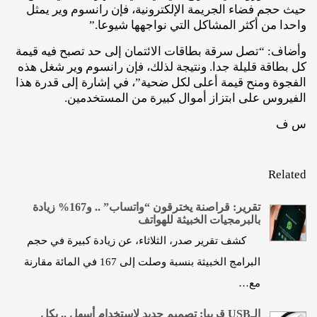
حيث حجم فضاء الجريمة الإلكترونية، فإن رانسوم وير يمثل
واحدا من أكثر المشاكل التي نواجهها شيوعا.”
وأضاف: “تصل سرقة بطاقات الائتمان إلى حد تصبح فيه قيمة
كل بطاقة قليلة جدا. ونتيجة لذلك، فإن رانسوم وير شغل هذه
الفجوة ومنح قيمة أعلى لكل ضحية”، في إشارة إلى قدرة هذا
الفيروس على ابتزاز أموال كبيرة من المستخدمين.
س ف
Related
تقرير: قراصنة يخترقون “واتساب” .. و167% زيادة
بالبرمجيات الخبيثة للهواتف
كشف تقرير صدر، الثلاثاء، عن زيادة كبيرة في حجم
البرامج الخبيثة بنسبة وصلت إلى 167 في المائة مقارنة
مع…
الـUSB قريبا: تصميم جديد لاستخدام أسهل .. بكل