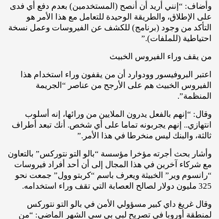
وأضاف: “إنني أريد أن أنصح (المستخدمين) بعدم دفع أي فدى
على الإطلاق، والطريقة الوحيدة للتعامل مع هذا الأمر هو
التأكد من وجود (برنامج) للكشف عن الفيروسات وعمل نسخة
احتياطية (للملفات).”
من يقف وراء الفيروس الخبيث
اعتبر البروفيسور وودوارد أن من يقفون وراء استخدام هذا
الفيروس الخبيث هم على الأرجح من عناصر “الجريمة
المنظمة”.
وقال: “إنهم بالفعل يدرون الملايين من ورائها، إنه أسلوب
انتهازي.. إنهم يجربونه تماما على أي شخص. أنك تبعد أطراف
ثالثة، والبنك ليس منخرطا في هذا الأمر.”
وأشار بحث أجرته مؤخرا مؤسسة “بالو التو نتوركس” بالتعاون
مع شركاء آخرين في هذا المجال إلى أن أحد أفراد فيروسات
“رانسوم وير” الخبيثة ويعرف باسم “كربتو وول” جمعت نحو
325 مليون دولار لصالح العصابة التي تقف وراء استخدامه.
وقال غريغ داي كبير مسؤولي الأمن في بالو التو نتوركس
لمنطقة أوروبا في تصريح لبي بي سي الشهر الماضي: “من