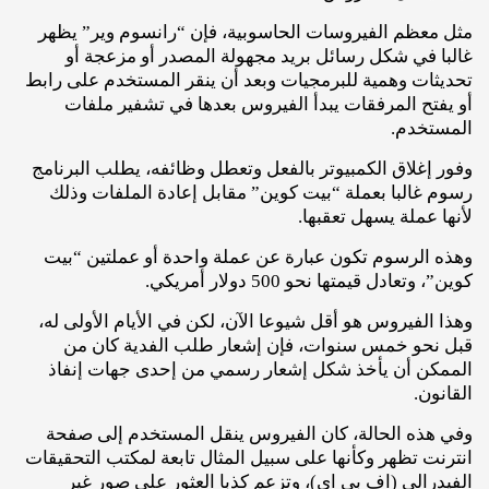
مثل معظم الفيروسات الحاسوبية، فإن “رانسوم وير” يظهر
غالبا في شكل رسائل بريد مجهولة المصدر أو مزعجة أو
تحديثات وهمية للبرمجيات وبعد أن ينقر المستخدم على رابط
أو يفتح المرفقات يبدأ الفيروس بعدها في تشفير ملفات
المستخدم.
وفور إغلاق الكمبيوتر بالفعل وتعطل وظائفه، يطلب البرنامج
رسوم غالبا بعملة “بيت كوين” مقابل إعادة الملفات وذلك
لأنها عملة يسهل تعقبها.
وهذه الرسوم تكون عبارة عن عملة واحدة أو عملتين “بيت
كوين”، وتعادل قيمتها نحو 500 دولار أمريكي.
وهذا الفيروس هو أقل شيوعا الآن، لكن في الأيام الأولى له،
قبل نحو خمس سنوات، فإن إشعار طلب الفدية كان من
الممكن أن يأخذ شكل إشعار رسمي من إحدى جهات إنفاذ
القانون.
وفي هذه الحالة، كان الفيروس ينقل المستخدم إلى صفحة
انترنت تظهر وكأنها على سبيل المثال تابعة لمكتب التحقيقات
الفيدرالي (اف بي اي)، وتزعم كذبا العثور على صور غير