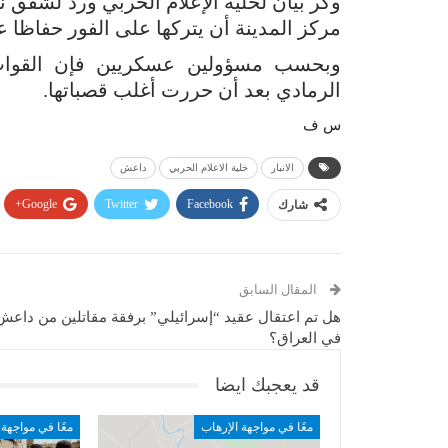
وكر بيان لخلية الإعلام الحربي ورد لشفق 
مركز المدينة أن يتركها على الفور حفاظا ع
وبحسب مسؤولين عسكريين فإن القوات ا
الرمادي بعد أن حررت أغلب قصباتها.
س ف
الانبار
خلية الاعلام الحربي
داعش
Google+
Twitter
Facebook
شارك
المقال السابق
هل تم اعتقال عقيد “إسرائيلي” برفقة مقاتلين من داعش
في العراق؟
قد يعجبك ايضا
معًا في مواجهة الإرهاب
معًا في مواجهة 