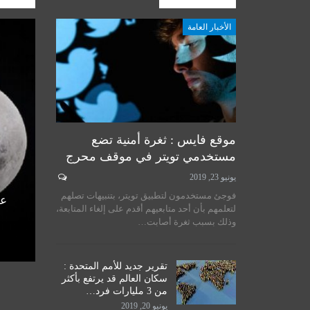
الأخبار العامة
أخبار المرجعية
موقع فايس : ثغرة أمنية تضع
مستخدمي تويتر في موقف محرج
يونيو 23, 2019
لسيستاني
سماحة المرجع الكبير السيد
فوجئ مستخدمون لتطبيق تويتر، بتنبيهات تصلهم
الأمم
الحكيم يستقبل طلبة مدرسة نور
عل
لتعلمهم بأن أحد متابعيهم أقدم على إلغاء المتابعة،
اق
الحكمة للدراسات الحوزوية،…
وذلك بسبب ثغرة أصابت…
ديسمبر 14, 2019
تقرير جديد للأمم المتحدة :
سكان العالم قد يرتفع بأكثر
من 3 مليارات فرد…
يونيو 20, 2019