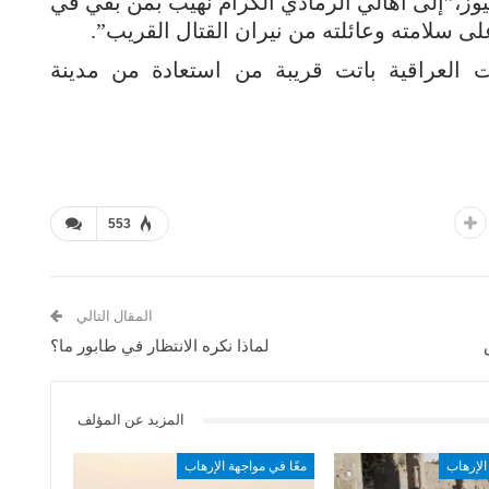
نيوز،”إلى أهالي الرمادي الكرام نهيب بمن بقي في
لى سلامته وعائلته من نيران القتال القريب”.
لعراقية باتت قريبة من استعادة من مدينة
553
المقال التالي
لماذا نكره الانتظار في طابور ما؟
المزيد عن المؤلف
الإرهاب
معًا في مواجهة الإرهاب