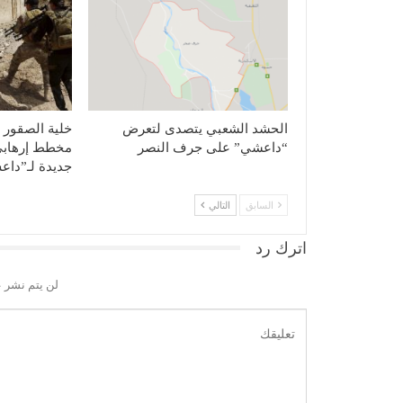
الحشد الشعبي يتصدى لتعرض
خلية الصقور ت
“داعشي” على جرف النصر
ﻣﺨﻄﻂ إرﻫﺎﺑﻲ 
جديدة لـ”دا
السابق
التالي
اترك رد
لن يتم نشر ع