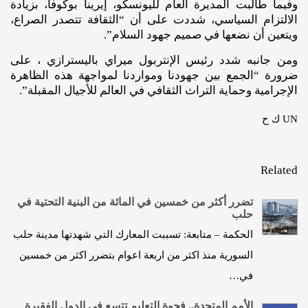
وفيما طالبت المديرة العام لليونسكو، إيرينا بوكوفا، بزيادة
الالتزام السياسي، شددت على أن “الثقافة تتصدر الصراع،
ويتعين أن نضعها في صميم جهود السلام”.
ومن جانبه شدد رئيس الإنتربول ميراي باليسترازي ، على
ضرورة “الجمع بين جهودنا ومواردنا لمواجهة هذه الظاهرة
الإجرامية وحماية التراث الثقافي في العالم للأجيال المقبلة”.
UN ك ح
Related
تضرر أكثر من خمسين في المائة من البنية التحتية في
حلب
الحكمة – متابعة: تسببت المعارك التي شهدتها مدينة حلب
السورية منذ اكثر من اربعة اعوام بتضرر اكثر من خمسين
في…
الأمم المتحدة.. فجوة التعليم تتسع في الدول الفقيرة