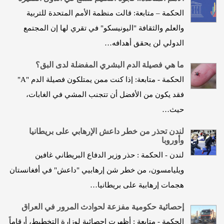
الحكمة – متابعة: قالت منظمة الأمم المتحدة للتربية
والعلم والثقافة "اليونيسكو" في تقري لها إن المجتمع
الدولي لن يحقق أهدافه…
ما هي فصيلة الدم البشري المفضلة لدى البق؟
الحكمة - متابعة: إذا كنت ممن يمتلكون فصيلة الدم "A"
فقد يكون من الأفضل أن تتجنب المشي في الغابات،
حيث…
لندن تحذر من خطر داعش الإرهابي على بريطانيا
وأوروبا
لندن - الحكمة : حذر وزير الدفاع البريطاني غافين
ويليامسون، من خطر شن إرهابيي "داعش" في أفغانستان
هجمات إرهابية على بريطانيا…
إحصائية حكومية مفزعة لحوادث المرور في العراق
الحكمة - متابعة : أظهرت إحصائية لوزارة التخطيط، أرقاماً