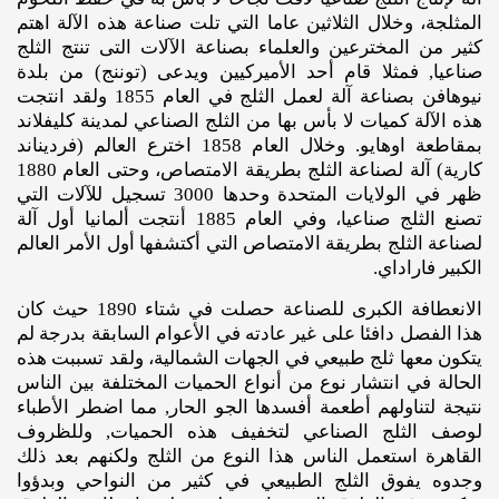
المثلجة، وخلال الثلاثين عاما التي تلت صناعة هذه الآلة اهتم
كثير من المخترعين والعلماء بصناعة الآلات التى تنتج الثلج
صناعيا, فمثلا قام أحد الأميركيين ويدعى (توننج) من بلدة
نيوهافن بصناعة آلة لعمل الثلج في العام 1855 ولقد انتجت
هذه الآلة كميات لا بأس بها من الثلج الصناعي لمدينة كليفلاند
بمقاطعة اوهايو. وخلال العام 1858 اخترع العالم (فرديناند
كارية) آلة لصناعة الثلج بطريقة الامتصاص، وحتى العام 1880
ظهر في الولايات المتحدة وحدها 3000 تسجيل للآلات التي
تصنع الثلج صناعيا، وفي العام 1885 أنتجت ألمانيا أول آلة
لصناعة الثلج بطريقة الامتصاص التي أكتشفها أول الأمر العالم
الكبير فاراداي.
الانعطافة الكبرى للصناعة حصلت في شتاء 1890 حيث كان
هذا الفصل دافئا على غير عادته في الأعوام السابقة بدرجة لم
يتكون معها ثلج طبيعي في الجهات الشمالية، ولقد تسببت هذه
الحالة في انتشار نوع من أنواع الحميات المختلفة بين الناس
نتيجة لتناولهم أطعمة أفسدها الجو الحار, مما اضطر الأطباء
لوصف الثلج الصناعي لتخفيف هذه الحميات, وللظروف
القاهرة استعمل الناس هذا النوع من الثلج ولكنهم بعد ذلك
وجدوه يفوق الثلج الطبيعي في كثير من النواحي وبدؤوا