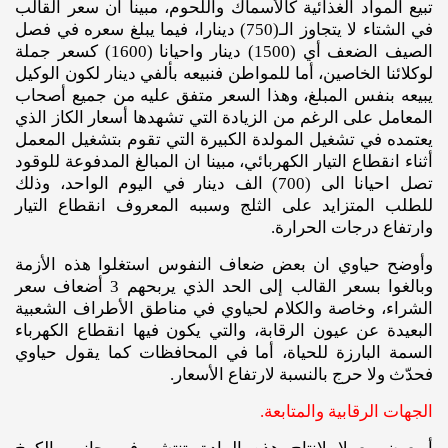
تبيع المواد الغذائية كالأسماك واللحوم، مبينا أن سعر القالب
في الشتاء لا يتجاوز الـ(750) دينارا، فيما يبلغ سعره في فصل
الصيف الضعف أي (1500) دينار واحيانا (1600) كسعر جملة
لوكلائنا الخاصين، أما للمواطن فنبيعه بألفي دينار لكون الوكيل
يبيعه بنفس المبلغ، وهذا السعر متفق عليه من جميع أصحاب
المعامل على الرغم من الزيادة التي تشهدها أسعار الكاز الذي
يعتمده في تشغيل المولدة الكبيرة التي تقوم بتشغيل المعمل
أثناء انقطاع التيار الكهربائي، مبينا ان المبالغ المدفوعة للوقود
تصل احيانا الى (700) الف دينار في اليوم الواحد، وذلك
للطلب المتزايد على الثلج وسببه المعروف انقطاع التيار
وارتفاع درجات الحرارة.
وأوضح حياوي ان بعض ضعاف النفوس استغلوا هذه الأزمة
وبالغوا بسعر القالب إلى الحد الذي يربحهم 3 أضعاف سعر
الشراء، وخاصة والكلام لحياوي في مناطق الأطراف الشعبية
البعيدة عن عيون الرقابة، والتي يكون فيها انقطاع الكهرباء
السمة البارزة للحياة، أما في المحافظات كما يقول حياوي
فحدّث ولا حرج بالنسبة لارتفاع الأسعار.
الجهات الرقابية والمتابعة.