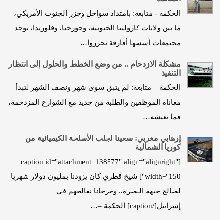
الحكمة - متابعة: بامتداد سواحل وجزر الجنوب الأمريكي،
ما بين ولايات كارولينا الجنوبية، وجورجيا، وفلوريدا، توجد
مجتمعات أسسها أفارقة تحرروا…
مشكلة الازدحام .. من وضع الخطط والحلول إلى انتظار
التنفيذ
الحكمة – متابعة: لم يتبق سوى شهر ونصف الشهر لتبدأ
معاناة الموظفين والطلبة من جديد مع الشوارع المزدحمة،
فما نعيشه…
إرهابي مغربي: سعينا لجلب الأسلحة الكيميائية من
كوريا الشمالية
[caption id="attachment_138577" align="alignright"
width="150"] شيخ قطري كان يزودنا بمليون دولار شهريا
لصالح جبهة النصرة.. وجرحانا نعالجهم في
إسرائيل[/caption] الحكمة –…