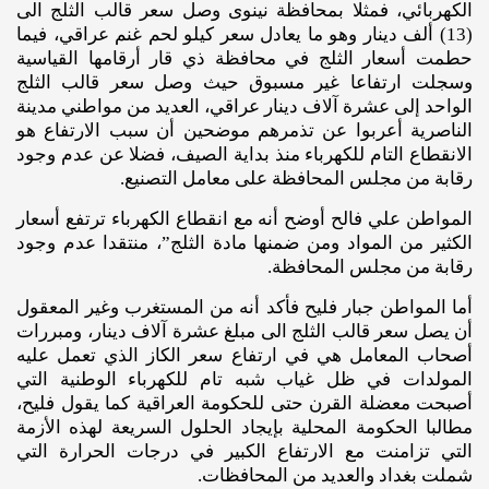
الكهربائي، فمثلا بمحافظة نينوى وصل سعر قالب الثلج الى
(13) ألف دينار وهو ما يعادل سعر كيلو لحم غنم عراقي، فيما
حطمت أسعار الثلج في محافظة ذي قار أرقامها القياسية
وسجلت ارتفاعا غير مسبوق حيث وصل سعر قالب الثلج
الواحد إلى عشرة آلاف دينار عراقي، العديد من مواطني مدينة
الناصرية أعربوا عن تذمرهم موضحين أن سبب الارتفاع هو
الانقطاع التام للكهرباء منذ بداية الصيف، فضلا عن عدم وجود
رقابة من مجلس المحافظة على معامل التصنيع.
المواطن علي فالح أوضح أنه مع انقطاع الكهرباء ترتفع أسعار
الكثير من المواد ومن ضمنها مادة الثلج”، منتقدا عدم وجود
رقابة من مجلس المحافظة.
أما المواطن جبار فليح فأكد أنه من المستغرب وغير المعقول
أن يصل سعر قالب الثلج الى مبلغ عشرة آلاف دينار، ومبررات
أصحاب المعامل هي في ارتفاع سعر الكاز الذي تعمل عليه
المولدات في ظل غياب شبه تام للكهرباء الوطنية التي
أصبحت معضلة القرن حتى للحكومة العراقية كما يقول فليح،
مطالبا الحكومة المحلية بإيجاد الحلول السريعة لهذه الأزمة
التي تزامنت مع الارتفاع الكبير في درجات الحرارة التي
شملت بغداد والعديد من المحافظات.