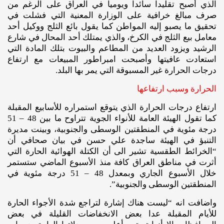
الذي أصبح تقليدا سائدا ويوميا في العراق على الرغم من
صرف مبالغ خرافية على الوزارة المعنية التي فشلت في
تحقيق ما يصبو إليه المواطن كما يقول بائع الثلج ووكيل أحد
معامل بيع الثلج في الكرخ، والذي يمتلك أحد المحال في شارع
الرشيد ويزود العديد من المطاعم والبيوت بتلك المادة التي
استعادت عافيتها وأصبحت امبراطور المبيعات مع ارتفاع
درجات الحرارة غير المسبوقة التي يمر بها البلد.
الحرارة وسبب ارتفاعها
ارتفاع درجات الحرارة الذي يتوقع استمراره للأسابيع المقبلة
كما تقول الهيئة العامة للأنواء الجوية تتراوح ما بين 48 – 51
درجة مئوية في المنطقتين الوسطى والجنوبية، وبينت مديرة
التنبؤ في الهيئة ساجدة علي حسن في بيان صحافي أن
“الخرائط الطقسية تشير الى أن الكتلة الهوائية الحارة التي
أثرت في مناطق العراق كافة منذ الأسبوع الماضي ستستمر
خلال الأسبوع الجاري وبمعدل 48 – 51 درجة مئوية في
المنطقتين الوسطى والجنوبية”.
واضافت انه “ليست هناك إشارة لتراجع شدة الأجواء الحارة
للأيام المقبلة عدا بعض الانخفاضات القليلة في بعض