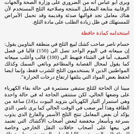
ويرى أبو عباس انه من الضروري على وزارة الصحة والجهات
الرقابية متابعة المعامل المنتجة وصلاحية الثلج المستخدم لأن
هناك معامل تجد قوالبها صدئة وقديمة وقد تحمل الأمراض
للمستهلك في ظل زيادة الطلب على مادة الثلج.
استخدامه كمادة حافظة
حسام ناصر صاحب كشك لبيع الثلج في منطقة البتاويين يقول:
إن مبيعاته في اليوم الواحد تصل الى (150) قالبا في فصل
الصيف، أما في الشتاء فتهبط الى (100) قالب وأغلب مبيعاته
كما يقول لمحال القصابة والمطاعم وبائعي السمك وكذلك
المواطنين الذين لا يستخدمون الثلج للشرب فقط، وإنما ايضا
لحفظ بعض المواد التي يتلفها ارتفاع درجات الحرارة”.
مبينا ان الحاجة للثلج ستبقى مستمرة في حالة بقاء الكهرباء
على وضعها الحالي، لكن ستنتفي الحاجة له في حالة واحدة
وهي استمرار التيار الكهربائي بتزويد البيوت بـ(24) ساعة من
الطاقة وهذا أمر صعب في الوقت الحالي كما يرى ناصر، الذي
يؤكد أن بعض المعامل تنتج الثلج الأسمر والفارغ الذي يذوب
بسرعة وبأسعار مخفضة لبعض أصحاب الأكشاك التي تعتمد
في بيعها على أصحاب حافلات النقل الخارجي وخاصة