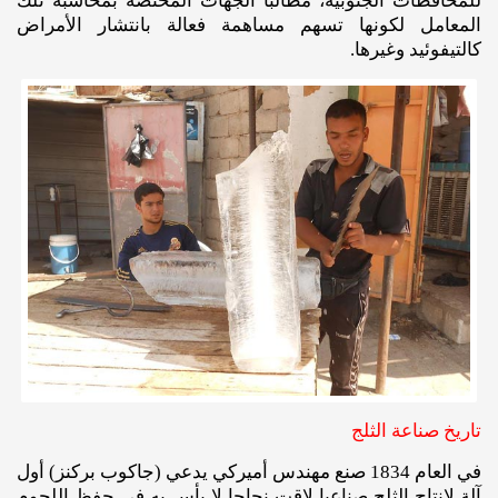
للمحافظات الجنوبية، مطالبا الجهات المختصة بمحاسبة تلك
المعامل لكونها تسهم مساهمة فعالة بانتشار الأمراض
كالتيفوئيد وغيرها.
تاريخ صناعة الثلج
في العام 1834 صنع مهندس أميركي يدعي (جاكوب بركنز) أول
آلة لإنتاج الثلج صناعيا لاقت نجاحا لا بأس به في حفظ اللحوم