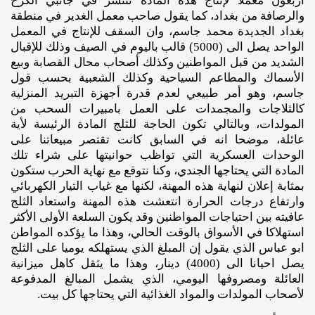
أربعون معملا لإنتاج هذه المادة تنتشر في جانبي الكرخ
والرصافة من بغداد، كما يقول صاحب معمل الغدير في منطقة
بغداد الجديدة محمد جاسم، وان السقف للإنتاج في المعمل
الواحد يصل الى (5000) قالب باليوم في الصيف وذلك للإقبال
الشديد من قبل المواطنين وكذلك أصحاب محال القصابة وبيع
الأسماك والمطاعم السياحية وكذلك الشعبية بحسب قول
جاسم، وهو أمر طبيعي لعدم قدرة أجهزة التبريد المنزلية
كالثلاجات والمجمدات على العمل بامبيرات السحب من
المولدات، وبالتالي تكون الحاجة للثلج المادة الرئيسة لأية
عائلة، موضحا انه في السابق كانت تقتصر مبيعاتنا على
الوحدات العسكرية التي تواظب حوانيتها على شراء تلك
المادة التي يحتاجها الجندي، وكنا نتوقع مع نهاية الحرب ستكون
بمثابة إعلان لنهاية هذه المهنة، لكنها مع غياب التيار الكهربائي
وارتفاع درجات الحرارة انتعشت هذه المهنة واستعاد الثلج
عافيته بين احتياجات المواطنين وقد يكون السلعة الأولى الأكثر
استهلاكا في الأسواق بالوقت الحالي، وهذا ما يؤكده المواطن
ابو عباس الذي يقول إن المبلغ الذي يستهلكه يوميا على الثلج
يصل احيانا الى (4000) دينار، وهذا ما يثقل كاهل ميزانية
العائلة ومصروفها اليومي، الذي يشمل المبالغ المدفوعة
لأصحاب المولدات والمواد الغذائية التي يحتاجها كل بيت.