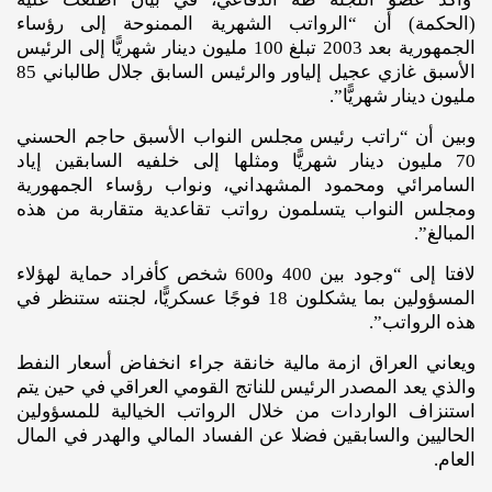
(الحكمة) أن “الرواتب الشهرية الممنوحة إلى رؤساء
الجمهورية بعد 2003 تبلغ 100 مليون دينار شهريًّا إلى الرئيس
الأسبق غازي عجيل إلياور والرئيس السابق جلال طالباني 85
مليون دينار شهريًّا”.
وبين أن “راتب رئيس مجلس النواب الأسبق حاجم الحسني
70 مليون دينار شهريًّا ومثلها إلى خلفيه السابقين إياد
السامرائي ومحمود المشهداني، ونواب رؤساء الجمهورية
ومجلس النواب يتسلمون رواتب تقاعدية متقاربة من هذه
المبالغ”.
لافتا إلى “وجود بين 400 و600 شخص كأفراد حماية لهؤلاء
المسؤولين بما يشكلون 18 فوجًا عسكريًّا، لجنته ستنظر في
هذه الرواتب”.
ويعاني العراق ازمة مالية خانقة جراء انخفاض أسعار النفط
والذي يعد المصدر الرئيس للناتج القومي العراقي في حين يتم
استنزاف الواردات من خلال الرواتب الخيالية للمسؤولين
الحاليين والسابقين فضلا عن الفساد المالي والهدر في المال
العام.