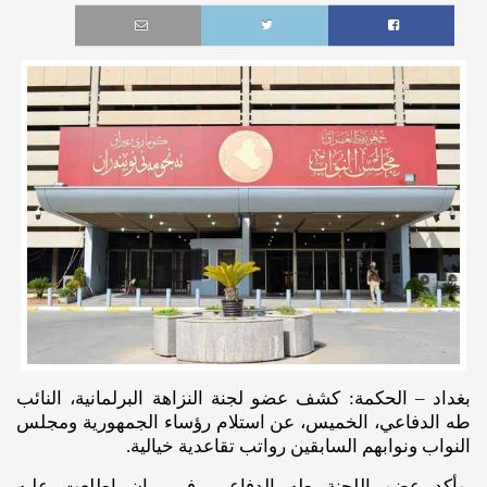
بغداد – الحكمة: كشف عضو لجنة النزاهة البرلمانية، النائب
طه الدفاعي، الخميس، عن استلام رؤساء الجمهورية ومجلس
النواب ونوابهم السابقين رواتب تقاعدية خيالية.
وأكد عضو اللجنة طه الدفاعي، في بيان اطلعت عليه