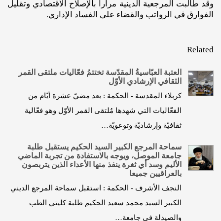
وقد طالبت المرجعية الدينية مرارا بالإصلاح الاقتصادي وتقليل
الفوارق في الرواتب والقضاء على الفساد الإداري.
Related
العتبة العبّاسيةُ المقدّسة تختتمُ فعّاليات ملتقى القمر
الثقافي الإرشادي الأوّل
كربلاء المقدسة - الحكمة : بعد مضيّ عشرة أيّام من
الفعّاليات التي شهدها مُلتقى القمر الأوّل وهو فعّالية
ثقافيّة وإرشاديّة وتوعويّة…
سماحة المرجع الكبير السيد الحكيم يستقبل طلبة
جامعة الموصل، ويوجه بالاستفادة من تجربة الماضي
الأليم وسد أي ثغرة ينفذ منها الأعداء الذين يتربصون
بالعراقيين جميعا
النجف الأشرف - الحكمة : استقبل سماحة المرجع الديني
الكبير السيد محمد سعيد الحكيم طلبة كليتي الطب
والصيدلة في جامعة…