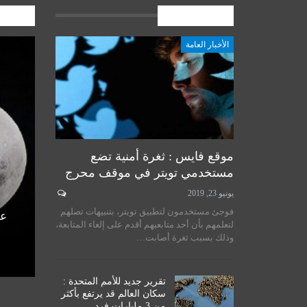
الأخبار العامة
المشارك
الأخبار العامة
أخبار المرجعية
موقع فايس : ثغرة أمنية تضع
مستخدمي تويتر في موقف محرج
يونيو 23, 2019
لسيستاني
سماحة المرجع الكبير السيد
فوجئ مستخدمون لتطبيق تويتر، بتنبيهات تصلهم
الأمم
الحكيم يستقبل طلبة مدرسة نور
عل
لتعلمهم بأن أحد متابعيهم أقدم على إلغاء المتابعة،
اق
الحكمة للدراسات الحوزوية،…
وذلك بسبب ثغرة أصابت…
ديسمبر 14, 2019
تقرير جديد للأمم المتحدة :
سكان العالم قد يرتفع بأكثر
من 3 مليارات فرد…