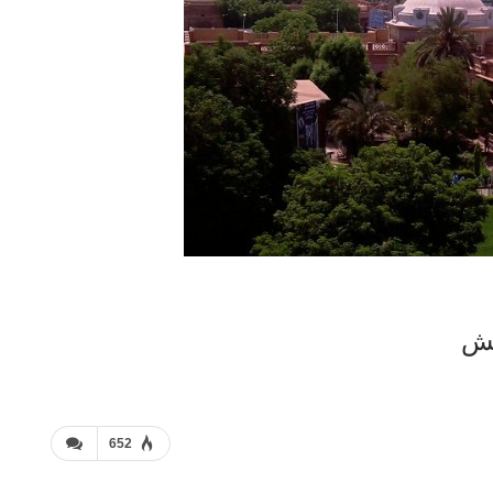
عش
652