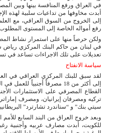
في العراق ورفع المنافسة بينها وبين المص
أبدت مخاوفها من تداعيات سلبية لهذه الإج
إلى الخروج من السوق العراقي، مع العل
رفع أمواله الخاصة إلى المستوى المطلوب،
ولكن حرصاً منها على استمرار نشاط المص
في لبنان من حاكم البنك المركزي رياض سل
تعديلات على تلك الاجراءات تساعد في تسهي
سياسة الانفتاح
إلى أكثر من 18 مصرفاً أجنبياً
القطاع المصرفي على الاستثمارات الأجن
تركيه ومصرفان إيرانيان، ومصرف إماراتي
سيتي بنك” و “ستاندرد تشارترد” البريطانيي
وبعد خروج العراق من البند السابع للأمم 
للكويت، أبدت مصارف عربيه وأجنبية رغبت
الرغبة ترحيبا واسعا في الأوساط الاقتصادية