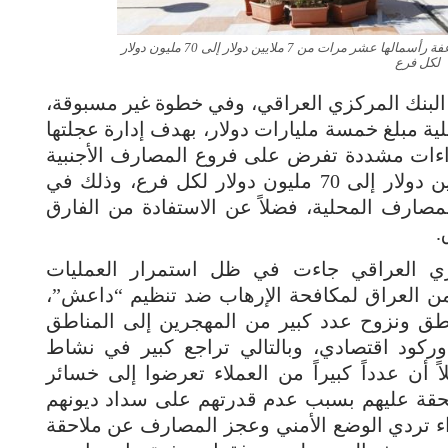
فرض العراق على فروع المصارف الأجنبية فيه مضاعفة رأسمالها عشر مرات من 7 ملايين دولار إلى 70 مليون دولار
لكل فرع
 البنك المركزي العراقي، وفي خطوة غير مسبوقة،
ة مبلغ خمسة مليارات دولار، بهدف إدارة عجلتها
جراءات مشددة تفرض على فروع المصارف الأجنبية
مضاعفة رأسمالها عشر مرات من 7 ملايين دولار إلى 70 مليون دولار لكل فرع، وذلك في
لمصارف المحلية، فضلاً عن الاستفادة من الفارق
.
زي العراقي جاءت في ظل استمرار العمليات
 العراق لمكافحة الإرهاب ضد تنظيم “داعش”،
اطق ونزوح عدد كبير من المهجرين إلى المناطق
ة وركود اقتصادي، وبالتالي تراجع كبير في نشاط
أن عدداً كبيراً من العملاء تعرضوا إلى خسائر
حقة عليهم بسبب عدم قدرتهم على سداد ديونهم
اء تردي الوضع الأمني وعجز المصارف عن ملاحقة