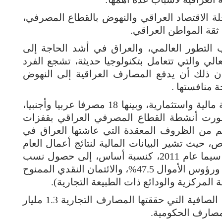
ة الاقتصاد العراقي والنهوض بالقطاع المصرفي،
ثقة المواطن العراقي.
ب التطور العالمي، والعراق في أشد الحاجة إلى
لي والتي تتعامل بتكنولوجيا حديثة، تشجع الفرد
أن ذلك أن يدفع المصارف العراقية إلى النهوض
ة منافستها .
ويوجد في العراق 55 مصرفاً و 49 مؤسسة مالية واستثمارية، وبينها 18 مصرفا عربيا وأجنبيا،
تطورت أنشطة القطاع المصرفي العراقي بقفزات
السنوات (2003 -2014)، بالرغم من الظروف المعقدة التي عاشتها العراق في
 حيث تشير البيانات المالية لنتائج أعمال العام
2013 ، بالمقارنة مع السنوات السابقة ولا سيما عام 2011، كنسبة أساس، إلى حصول نسب
نمو واضحة في مجموعة الموجودات 33%، ورؤوس الأموال 47.5%، والائتمان النقدي الممنوح
واستناداً إلى تقارير مصرفية، بلغت الأرباح الصافية التي حققتها المصارف التجارية 1.3 مليار