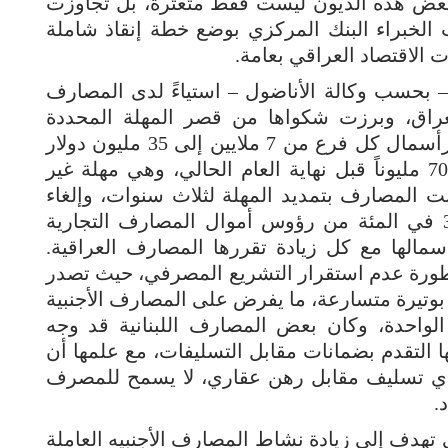
 بعض هذه الديون ليست فقط متعثرة، بل تجاوزت
 الخبراء البنك المركزي بوضع خطة إنقاذ شاملة
الاقتصاد العراقي بعامة.
 بحسب وكالة الأناضول – استياءً لدى المصارف
العراق، وبرزت شكواها من قصر المهلة المحددة
للتنفيذ، وهي على مرحلتين: الأولى زيارة رأسمال كل فرع من 7 ملايين إلى 35 مليون دولار
قبل نهاية حزيران (يونيو) القادم، ثم إلى 70 مليوناً قبل نهاية العام الحالي، وهي مهلة غير
البت المصارف بتمديد المهلة لثلاث سنوات، وإلغاء
ربط رأسمال المصارف الأجنبية بنسبة 30 في المئة من رؤوس أموال المصارف التجارية
أسمالها مع كل زيادة تقررها المصارف العراقية.
طورة عدم استقرار التشريع المصرفي، حيث تصدر
وتيرة متسارعة، ما يفرض على المصارف الأجنبية
الواحدة، وكان بعض المصارف اللبنانية قد وجه
 التقدم بضمانات مقابل التسليفات، مع علمها أن
ن أي تسليف مقابل رهن عقاري، لا يسمح للمصرف
.
 تهدف إلى زيادة نشاط المصارف الأجنبيه العاملة