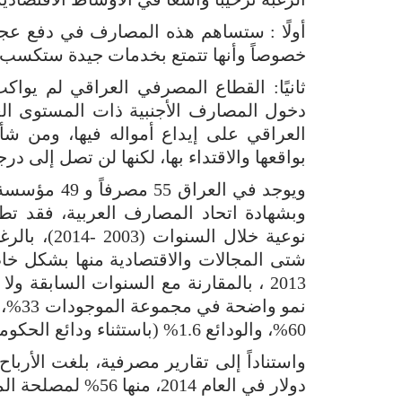
أولًا : ستساهم هذه المصارف في دفع عجل
خصوصاً وأنها تتمتع بخدمات جيدة ستكسب 
ثانيًا: القطاع المصرفي العراقي لم يواك
دخول المصارف الأجنبية ذات المستوى العا
العراقي على إيداع أمواله فيها، ومن ش
بواقعها والاقتداء بها، لكنها لن تصل إلى درج
وبشهادة اتحاد المصارف العربية، فقد 
نوعية خلال 
شتى المجالات والاقتصادية منها بشكل خاص،
60%، والودائع 1.6% (باستثناء ودائع الحكومة المركزية والودائع ذات الطبيعة التجارية).
دولار في العام 2014، منها 56% لمصلحة المصارف الحكومية.