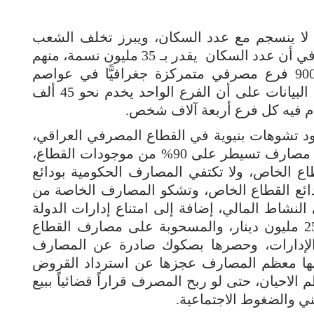
لا ينسجم مع عدد السكان، ويبرز تخلف الشعب
العراقي في اللجوء إلى العمل المصرفي، في أن عدد السكان يقدر بـ 35 مليون نسمة، منهم
80% لا يمتلكون حساباً مصرفيًّا، ويوجد 900 فرع مصرفي متمركزة جغرافيًّا في عواصم
المحافظات وبعض المدن الرئيسية، وتدل البيانات على أن الفرع الواحد يخدم نحو 45 ألف
م فيه كل فرع أربعة آلاف شخص.
ود تشوهات بنيوية في القطاع المصرفي العراقي،
منها أن المصارف الحكومية وعددها سبعة مصارف تسيطر على 90% من موجودات القطاع،
 مصرفاً في القطاع الخاص، ولا تكتفي المصارف الحكومية بودائع
، بل تسيطر على 63% من ودائع القطاع الخاص، وتشكو المصارف الخاصة من
النشاط المالي، إضافة إلى امتناع إدارات الدولة
عن قبول الصكوك التي تزيد قيمتها عن 25 مليون دينار، والمسحوبة على مصارف القطاع
 الإدارات، وحصرها بصكوك صادرة عن المصارف
جهها معظم المصارف عجزها عن استرداد القروض
الاحيان، حتى لو ربح المصرف قراراً قضائياً ببيع
ني والضغوط الاجتماعية.