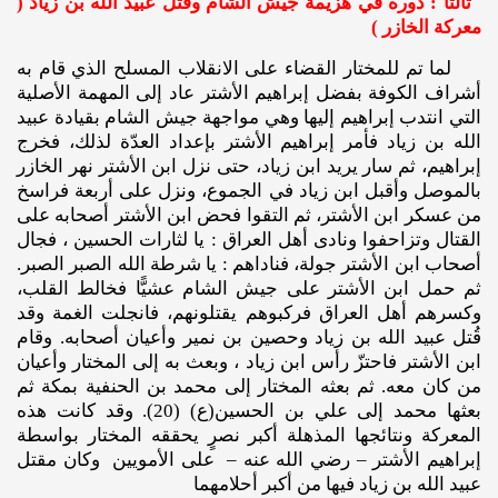
ثالثًا : دوره في هزيمة جيش الشام وقتل عبيد الله بن زياد (
معركة الخازر )
لما تم للمختار القضاء على الانقلاب المسلح الذي قام به
أشراف الكوفة بفضل إبراهيم الأشتر عاد إلى المهمة الأصلية
التي انتدب إبراهيم إليها وهي مواجهة جيش الشام بقيادة عبيد
الله بن زياد فأمر إبراهيم الأشتر بإعداد العدّة لذلك، فخرج
إبراهيم، ثم سار يريد ابن زياد، حتى نزل ابن الأشتر نهر الخازر
بالموصل وأقبل ابن زياد في الجموع، ونزل على أربعة فراسخ
من عسكر ابن الأشتر، ثم التقوا فحض ابن الأشتر أصحابه على
القتال وتزاحفوا ونادى أهل العراق : يا لثارات الحسين ، فجال
أصحاب ابن الأشتر جولة، فناداهم : يا شرطة الله الصبر الصبر.
ثم حمل ابن الأشتر على جيش الشام عشيًّا فخالط القلب،
وكسرهم أهل العراق فركبوهم يقتلونهم، فانجلت الغمة وقد
قُتل عبيد الله بن زياد وحصين بن نمير وأعيان أصحابه. وقام
ابن الأشتر فاحتزّ رأس ابن زياد ، وبعث به إلى المختار وأعيان
من كان معه. ثم بعثه المختار إلى محمد بن الحنفية بمكة ثم
بعثها محمد إلى علي بن الحسين(ع) (20). وقد كانت هذه
المعركة ونتائجها المذهلة أكبر نصرٍ يحققه المختار بواسطة
إبراهيم الأشتر – رضي الله عنه – على الأمويين وكان مقتل
عبيد الله بن زياد فيها من أكبر أحلامهما