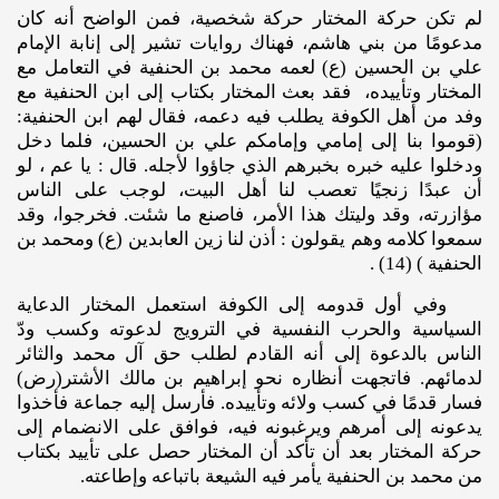
لم تكن حركة المختار حركة شخصية، فمن الواضح أنه كان
مدعومًا من بني هاشم، فهناك روايات تشير إلى إنابة الإمام
علي بن الحسين (ع) لعمه محمد بن الحنفية في التعامل مع
المختار وتأييده، فقد بعث المختار بكتاب إلى ابن الحنفية مع
وفد من أهل الكوفة يطلب فيه دعمه، فقال لهم ابن الحنفية:
(قوموا بنا إلى إمامي وإمامكم علي بن الحسين، فلما دخل
ودخلوا عليه خبره بخبرهم الذي جاؤوا لأجله. قال : يا عم ، لو
أن عبدًا زنجيًا تعصب لنا أهل البيت، لوجب على الناس
مؤازرته، وقد وليتك هذا الأمر، فاصنع ما شئت. فخرجوا، وقد
سمعوا كلامه وهم يقولون : أذن لنا زين العابدين (ع) ومحمد بن
الحنفية ) (14) .
وفي أول قدومه إلى الكوفة استعمل المختار الدعاية
السياسية والحرب النفسية في الترويج لدعوته وكسب ودّ
الناس بالدعوة إلى أنه القادم لطلب حق آل محمد والثائر
لدمائهم. فاتجهت أنظاره نحو إبراهيم بن مالك الأشتر(رض)
فسار قدمًا في كسب ولائه وتأييده. فأرسل إليه جماعة فأخذوا
يدعونه إلى أمرهم ويرغبونه فيه، فوافق على الانضمام إلى
حركة المختار بعد أن تأكد أن المختار حصل على تأييد بكتاب
من محمد بن الحنفية يأمر فيه الشيعة باتباعه وإطاعته.