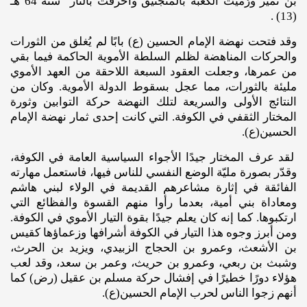
بن نمير ورُميت الكعبة بالمنجنيق وأحرقت بالنار سنة 64 هـ
(13) .
وقد فتحت نهضة الإمام الحسين (ع) بابًا لم يُغلق من الثورات
والحركات المناهضة لظلم السلطة الأموية الحاكمة فيما بقي
من عمرها، وجعلت العقود السبعة اللاحقة من العهد الأموي
مليئة بالثورات، مما عجل بسقوط الدولة الأموية. وكان من
النتائج الأولى والسريعة لتلك النهضة حركة التوابين وثورة
المختار الثقفي في الكوفة. التي كانت إحدى ثمار نهضة الإمام
الحسين(ع).
لقد عرف المختار جيدًا الأجواء السياسية العامة في الكوفة،
وقدّر بصورة مليّة الوضع النفسي للناس فيها، فاستعمل مهارته
الفائقة في إثارة مشاعرهم القديمة في الولاء لبني هاشم
ومعاداة بني أمية، بعدما رأوا منهم القسوة والفظائع التي
ارتكبوها. كما إنه كان يعلم جيدًا بقوة التيار الأموي في الكوفة.
ومن أبرز وجوه هذا التيار في الكوفة أشرافها وزعماؤها كقيس
بن الأشعث، وعمرو بن الحجاج الزبيدي، ويزيد بن الحرث،
وشبث بن ربعي، وعمرو بن حريث، وعمر بن سعد، وقد لعب
هؤلاء دورًا خطيرًا في إفشال حركة مسلم بن عقيل (رض) كما
أنهم زجوا الناس لحرب الإمام الحسين(ع).