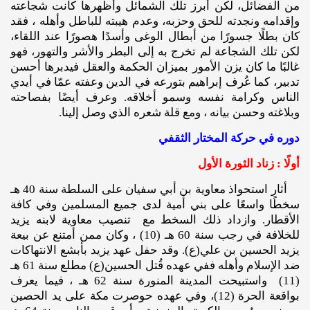
من الفضائل، لكن أبرز تلك الشمائل وأظهرها كانت شجاعته
وإقدامه ونجدته للحق وحزبه، وعدم هيبته للباطل وأهله ، فقد
كان بطلًا جسورًا من أبطال الوغى وأسدًا هصورًا عند اللقاء،
لكن تلك الشجاعة لم تخرج به إلى البطر والأشر والتهور، فهو
غالبًا ما كان يزن الأمور بميزان الحكمة والعقل فيدبرها أحسن
تدبير، كما عُرف إبراهيم بتورعه في الدين وعفته عمّا في أيدي
الناس وكرامة نفسه وسمو أخلاقه. وعرف أيضًا بفصاحته
وبلاغته وحسن بيانه ، ومع قلة شعره الذي وصل إلينا.
دوره في حركة المختار الثقفي
أولًا : زناد الثورة الأول
أثار استحواذ معاوية بن أبي سفيان على السلطة سنة 40 هـ
سخطًا واسعًا على بني أمية لدى جميع المسلمين وفي كافة
الأقطار. وازداد ذلك السخط مع تنصيب معاوية لابنه يزيد
للخلافة في رجب سنة 60 هـ (10) ، وكان ممن أمتنع عن بيعة
يزيد الحسين بن علي(ع). وقد حفل عهد يزيد بأبشع الانتهاكات
ضد الإسلام وأهله ففي عهده قُتل الحسين(ع) مطلع سنة 61 هـ
(11) واستبيحت المدينة المنورة سنة 62 هـ ، فيما يعرف
بواقعة الحرة (12)، وفي عهده حوصرت مكة على يد الحصين