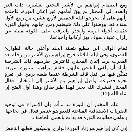
ومع انضمام إبراهيم بن الأشتر النخعي بعشيرته ذات العز
والعدد إلى المختار لم يبقَ أمامهم غير إعلان الثورة، فاجتمع
رأيهم على أن يخرجوا ليلة الخميس لأربع عشرة من ربيع الأول
سنة 66هـ، ووطنوا على ذلك شيعتهم ومن أجابهم. وقبيل الثورة
خيّمت أجواء الريبة والحذر والترقب على الكوفة منبئة عن
زلزال عنيف سوف يهز أركانها وأحياءها.
فقام الوالي ابن مطيع بتعبئة الجند وأعلن حالة الطوارئ
القصوى، وفي ليلة الثلاثاء خرج إبراهيم بن الأشتر من رحله بعد
المغرب يريد إتيان المختار، فاعترض طريقهم قائد الشرطة
وأراد أن يلقي القبض عليهم، فقام إبراهيم بمناورة سريعة
تمكّن فيها من قتل قائد الشرطة عندما طعنه برمح في ثغرةِ
نحره فصرعه. وأقبل إبراهيم بن الأشتر إلى المختار، فقال
المختار فبشرك الله بخير فهذا طير صالح وهذا أول الفتح إن
شاء الله)(15).
علم المختار أن الثورة قد بدأت وأن الإسراع في توجيه
الضربات الاستباقية المباغتة للعدو هو عنصر فعال في نجاحها.
و هاهي فعاليات الثورة قد بدأت بالعمل الخاطف.
إذن كان إبراهيم هو زناد الثورة الواري، وسيكون قطبها الناهض