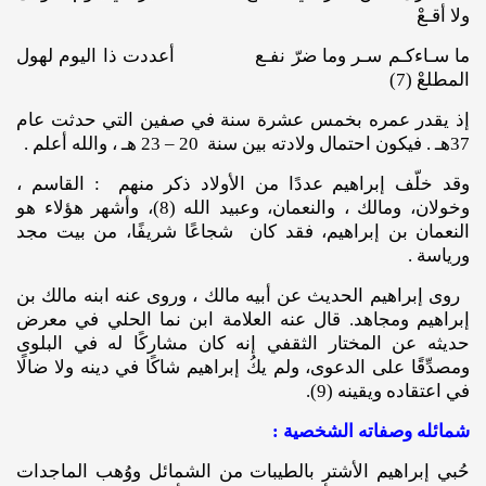
ولا أقـعْ
ما سـاءكـم سـر وما ضرّ نفـع أعددت ذا اليوم لهول
المطلعْ (7)
إذ يقدر عمره بخمس عشرة سنة في صفين التي حدثت عام
37هـ . فيكون احتمال ولادته بين سنة 20 – 23 هـ ، والله أعلم .
وقد خلّف إبراهيم عددًا من الأولاد ذكر منهم : القاسم ،
وخولان، ومالك ، والنعمان، وعبيد الله (8)، وأشهر هؤلاء هو
النعمان بن إبراهيم، فقد كان شجاعًا شريفًا، من بيت مجد
ورياسة .
روى إبراهيم الحديث عن أبيه مالك ، وروى عنه ابنه مالك بن
إبراهيم ومجاهد. قال عنه العلامة ابن نما الحلي في معرض
حديثه عن المختار الثقفي إنه كان مشاركًا له في البلوى
ومصدِّقًا على الدعوى، ولم يكُ إبراهيم شاكًا في دينه ولا ضالًا
في اعتقاده ويقينه (9).
شمائله وصفاته الشخصية :
حُبي إبراهيم الأشتر بالطيبات من الشمائل ووُهب الماجدات