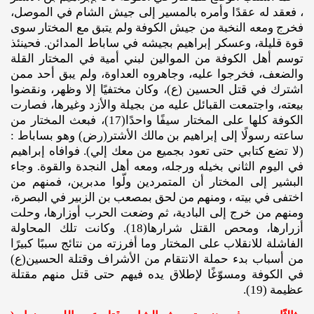
، فعقد له عقدًا وأمره بالمسير إلى جيش الشام في الموصل،
فخرج ومعه النخبة من جيش الكوفة ولم يتبق مع المختار سوى
قوة قليلة، وعسكر إبراهيم بجيشه في ساباط المدائن. فحينئذ
توسم أهل الكوفة من الموالين لبني أمية في المختار القلة
والضعف، فخرجوا عليه، وجاهروه العداوة، ولم يبق أحد ممن
اشترك في قتل الحسين (ع)، وكان مختفيًا إلا وظهر، ونقضوا
بيعته، واجتمعت القبائل عليه من بجيلة والأزد وغيرها، فصارت
الكوفة كلها على المختار سيفًا واحدًا(17)، فبعث المختار من
ساعته رسولًا إلى إبراهيم بن مالك الأشتر(رض) وهو بساباط :
(لا تضع كتابي حتى تعود بجميع من معك إلي). فوافاه إبراهيم
في اليوم الثاني بخيله ورجله، ومعه أهل النجدة والقوة. وجاء
البشير إلى المختار أن المتمردين ولّوا مدبرين، فمنهم من
اختفى في بيته ، ومنهم من لحق بمصعب بن الزبير في البصرة،
ومنهم من خرج إلى البادية، ثم وضعت الحرب أوزارها، وحلت
أزرارها، ومحص القتل شرارها(18). وكانت تلك المحاولة
الفاشلة للانقلاب على المختار وما أفرزته من نتائج سببًا كبيرًا
من أسباب بدء حملة الانتقام من الأشراف وقتلة الحسين(ع)
في الكوفة ومسوّغًا لإطلاق يده فيهم حتى قتل منهم مقتلة
عظيمة (19).