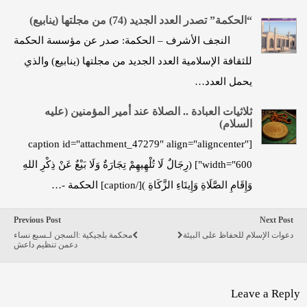
“الحكمة” تصدر العدد الجديد (74) من مجلتها (ينابيع)
النجف الأشرف – الحكمة: صدر عن مؤسسة الحكمة
للثقافة الإسلامية العدد الجديد من مجلتها (ينابيع) والذي
يحمل العدد…
ثلاثيات العبادة .. الصلاة عند أمير المؤمنين (عليه
السلام)
[caption id="attachment_47279" align="aligncenter"
width="600"] (رِجَالٌ لَا تُلْهِيهِمْ تِجَارَةٌ وَلَا بَيْعٌ عَنْ ذِكْرِ اللهِ
وَإِقَامِ الصَّلَاةِ وَإِيتَاءِ الزَّكَاةِ )[/caption] الحكمة -…
Previous Post
Next Post
دعوات الإسلام للحفاظ على البيئة
محكمة بلجيكية :السجن لـسبع نساء
دعمن تنظيم داعش
Leave a Reply