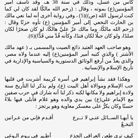
كأس من عسل، وذلك في سنة 38 هـ، وقد تأسف أمير
المؤمنين(ع) بموته ، وقال : (رحم الله مالكًا لقد كان لي كما
كنت لرسول الله (ص))(5) ، وفي رواية أخرى أنه لما نعي مالك
بن الحارث النخعي إلى أمير المؤمنين (ع) تأوه حزنًا وقال :
(رحم الله مالكًا، وما مالك عزّ عليَّ هالكًا، لو كان صخرًا لكان
صلدًا، ولو كان جبلًا لكان فندًا، وكأنه قُدَّ مني قَدًّا)(6).
وهو صاحب العهد العتيد ذائع الصيت والمسمى بـ ( عهد مالك
الأشتر ) والذي كتبه أمير المؤمنين(ع) إليه عندما ولاه مصر،
والذي يعدُّ من أرفع الوثائق الدستورية والسياسية والإدارية في
تأريخ الإسلام والإنسانية .
وهكذا فقد نشأ إبراهيم في أسرة كريمة أشربت في قلبها
حب الإسلام وموالاة أهل البيت (ع)، ولم يذكر لنا التأريخ سنة
ولادة إبراهيم ولا مكانها لكنه ذكر لنا أنه شارك في حرب صفين
مع الإمام علي(ع) بين يدي والده وهو غلام فأبلى فيها بلاءً
حسنًا وكان يكرُّ على معسكر معاوية وهو يرتجز :
يا أيهـا الســائل عنـي لا تــرع أقـدم فإني من عـرانين
النخـعْ
كيف ترى طعن العراقي الجذع أطـير في يـوم الـوغى