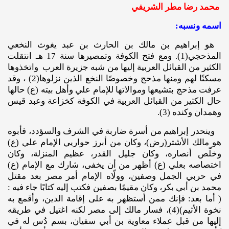
محمد رضا مطر الشريفي
اسمه ونسبه:
هو إبراهيم بن مالك بن الحارث بن عبد يغوث النخعي
المذحجي(1). ومع فتح الكوفة وتمصيرها سنة 17 هـ انتقلت
الكثير من القبائل العربية إليها من شبه جزيرة العرب واتخذوها
مسكنًا لهم ومنها مذحج وخصوصًا النخع الذين نزلوها(2) ، وقد
عرفت مذحج بتشيعها وموالاتها للإمام علي وأهل بيته (ع) حالها
حال الكثير من القبائل العربية في الكوفة كخزاعة وعبد قيس
وهمدان وكنده (3).
وينحدر إبراهيم من أسرة ضاربة في الشرف والسؤدد، فأبوه
هو مالك الأشتر(رض)، وكان من أبرز حواريي الإمام علي (ع)
وخلّص أنصاره، وكان جليل القدر، عظيم المنزلة، وكان
اختصاصه بعلي (ع) أظهر من أن يخفى، شارك مع الإمام (ع)
في حربي الجمل وصفين، وولّاه الإمام أمر مصر بعد مقتل
محمد بن أبي بكر، وكان مقيمًا بصفين فكتب إليه كتابًا جاء فيه :
( أما بعد: فإنك ممن أستظهر به على إقامة الدين، وأقمع به
نخوة الأثيم)(4)، فسار مالك إلى مصر لكنه اغتيل في طريقه
إليها من قبل عملاء معاوية بن أبي سفيان، بسم دُس له في