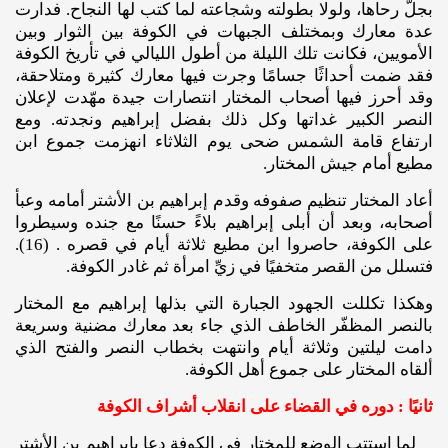
بجلّ رحاها، ولولا بطولته وشجاعته لما كتب لها النجاح. فدارت
عدة معارك وبمختلف الجبهات في الكوفة بين الثوار وبين
الأمويين، فكانت تلك الليلة من أطول الليالي في تأريخ الكوفة
فقد ضمت أحداثًا جسامًا وجرت فيها معارك كثيرة ومتلاحقة،
وقد أحرز فيها أصحاب المختار انتصارات جيدة مهّدت لإعلان
النصر الكبير غداتها وكل ذلك بفضل إبراهيم ونجدته. ومع
ارتفاع قامة الشمس ضحى يوم الثلاثاء انهزمت جموع ابن
مطيع أمام جيش المختار.
أعاد المختار تنظيم صفوفه وقدم إبراهيم بن الأشتر أمامه وعبأ
أصحابه، وبعد أن أبلى إبراهيم بلاءً حسنًا مع جنده وسيطروا
على الكوفة، حاصروا ابن مطيع ثلاثة أيام في قصره . (16).
فتسلل من القصر متخفيًا في زيِّ امرأة ثم غادر الكوفة.
وهكذا تكللت الجهود الجبارة التي بذلها إبراهيم مع المختار
بالنصر المظفّر الخاطف الذي جاء بعد معارك مضنية وسريعة
دامت ليلتين وثلاثة أيام وانتهت بخطاب النصر والفتح الذي
ألقاه المختار على جموع أهل الكوفة.
ثانيًا : دوره في القضاء على انقلاب أشراف الكوفة
لما استتب الوضع للمختار في الكوفة دعا بإبراهيم بن الأشتر