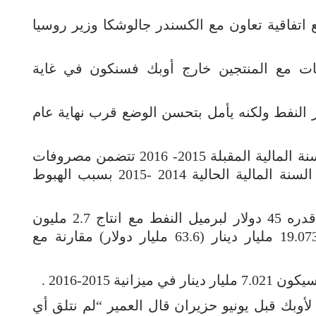
اتفاقية تعاون مع الكسندر جالوشكا وزير روسيا
بات مع المنتجين خارج أوبك فسنكون في غاية
 النفط ولكنه يأمل بتحسن الوضع قرب نهاية عام
وأقرت حكومة الكويت ميزانية تقشفية للسنة المالية المقبلة 2015- 2016 تتضمن مصروفات
أقل بنسبة 17.8 بالمئة عما هو مقرر في السنة المالية الحالية 2014 -2015 بسبب الهبوط
واعتمدت ميزانية الكويت الجديدة سعرا قدره 45 دولار لبرميل النفط مع انتاج 2.7 مليون
برميل يوميا ومصروفات متوقعة قدرها 19.073 مليار دينار (63.6 مليار دولار) مقارنة مع
 2015-2016 .
أوبك قبل يونيو حزيران قال العمير “لم نتلق أي