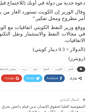
دعوة جدية من دولة في أوبك (للاجتماع قبل
وقال الوزير إن الكويت تستورد الغاز من ب
أمر مطروح ومحل تفكير.”
ووقع وزير النفط الكويتي اتفاقيات مع الو
في مجالات النفط والاستثمار ونقل التكن
الاتفاقيات.
(الدولار = 0.3 دينار كويتي)
(رويترز)
الخام
الكويت
النفط
اوبك
برنت
مجلس الاحتياطي
Google+
Twitter
Facebook
شارك
المقال السابق
المفوضية العليا لحقوق الإنسان تدين قيام داعش بحرق
وسرقة الدور والممتلكات في صلاح الدين