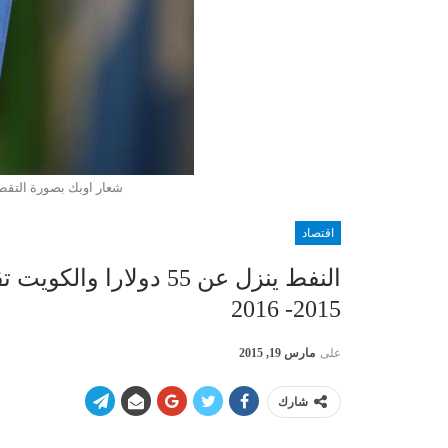
شعار اوبك بصورة التقطت
اقتصاد
النفط ينزل عن 55 دولارا
2015- 2016
على
مارس 19, 2015
شارك