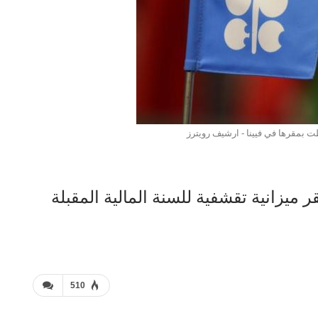
 بمقرها في فيينا - ارشيف رويترز
 والكويت تقر ميزانية تقشفية للسنة المالية المقبلة
510