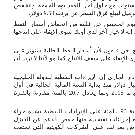
نوات مع حلول أجل العقد يوم الجمعة. وانخفض
 يوم الخميس عن قلقه من انخفاض أسعار النفط
نه لا خيار آخر لدى أوبك سوى الإبقاء على إنتاجها
 نحن قلقون لأن أسعار النفط الحالية ستؤثر على
 الإبقاء على سقف الانتاج كما هو لأننا لا نريد أن
ار الجاري إن الإيرادات النفطية للدولة الخليجية
نظمة أوبك انخفضت بمقدار 20 مليار دولار منذ بداية السنة المالية الحالية في أول
ابريل نيسان 2014 وحتى نهاية فبراير شباط 2015 وبما يعادل 20.7 بالمئة مقارنة بالفترة
وتضررت ميزانية الكويت التي تعتمد بنسبة 96 بالمئة على الإيرادات النفطية بشدة جراء
دة إجراءات تقشفية منها خفض الدعم عن الديزل
رض ضرائب على الشركات الكويتية التي تمتعت