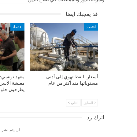
قد يعجبك ايضا
اقتصاد
اقتصاد
أسعار النفط تهوي إلى أدنى
معهد تونسي:
مستوياتها منذ أكثر من عام
يطرحون حلولا
السابق
التالي
اترك رد
لن يتم نشر ع