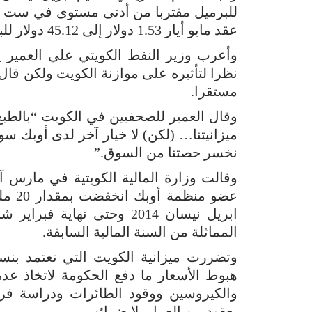
للبرميل مقتربا من أدنى مستوى في ست س
عقد مايو أيار 1.53 دولار إلى 45.12 دولار للبرميل ليبلغ فرق السعر عن برنت 9.50 دولار.
وأعرب وزير النفط الكويتي علي العمير
نظرا لتأثيره على موازنة الكويت ولكن قال إ
مستقرا.
وقال العمير للصحفيين في الكويت “بالطبع
ميزانيتنا… (لكن) لا خيار آخر لدى أوبك سوى
نخسر حصتنا من السوق.”
وقالت وزارة المالية الكويتية في مارس آذ
عضو م
المماثلة من السنة المالية السابقة.
هبوط الأسعار ما دفع الحكومة لاتخاذ ع
والكيروسين ووقود الطائرات ودراسة ف
بعقود من العمل بلا ضرائب.