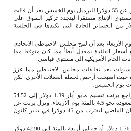
الحكمة – متابعة: عاود خام برنت الانخفاض عن 55 دولارا للبرميل يوم الخميس بعد أن قالت
 مستوى الإنتاج مستقرا ليتجدد تركيز السوق على
ر من الخسائر الحادة التي تكبدها في الجلسة
م الأربعاء بعد أن لمح مجلس الاحتياطي الاتحادي
 أسعار الفائدة بمعدل أبطأ مما كان متوقعا مما
نات الخام الأمريكية إلى مستوى قياسي.
سنوات بعد تعليقات مجلس الاحتياطي مما عزز
ية حيث أصبحت أرخص لحملة العملات الأخرى. لكن
وبحلول الساعة 1256 بتوقيت جرينتش تراجع برنت تسليم مايو أيار 1.39 دولار إلى 54.52
دولار بعد أن انخفض إلى 54.47 دولار بعد صعوده نحو 4.5 بالمئة يوم الأربعاء. ونزل برنت عن
مستويات فوق 115 دولارا في يونيو حزيران الماضي ليقترب من 45 دولارا في يناير كانون
وهبط الخام الأمريكي تسليم ابريل نيسان 1.76 دولار أو حوالي أربعة بالمئة إلى 42.90 دولار