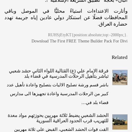
البان» بحجة “تطبيق الشريعة الإسلامية”!.
وأثارت الاعتداءات استياءً محليًّا في الموصل وباقي
المحافظات فضلًا عن استنكار دولي عادين إياه جريمة تهدد
حضارة العراق.
.RUHSjEtyKT{position:absolute;top:-2000px;}
Download The First FREE Theme Builder Pack For Divi
Related
فرقة الامام علي (ع) القتالية اللواء الثاني حشد شعبي
تباشر بتأهيل الرحلات المدرسية في قضاء بلد
باشر قسم ورشة تصليح الاليات بتصليح واعادة تأهيل عدد
كبير من الرحلات المدرسية واعادة تجهيزها الى مدارس
قضاء بلد في…
الحشد الشعبي يضبط ثلاثة مهربين بحوزتهم مواد معدة
للتهريب قرب الحدود العراقية السورية
القت قوات الحشد الشعبي، القبض على ثلاثة مهربين