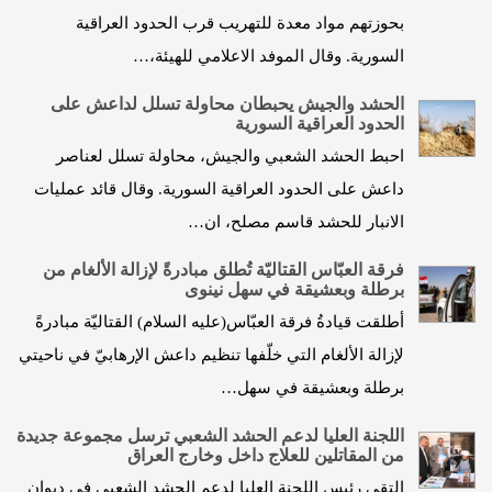
بحوزتهم مواد معدة للتهريب قرب الحدود العراقية
السورية. وقال الموفد الاعلامي للهيئة،…
الحشد والجيش يحبطان محاولة تسلل لداعش على
الحدود العراقية السورية
احبط الحشد الشعبي والجيش، محاولة تسلل لعناصر
داعش على الحدود العراقية السورية. وقال قائد عمليات
الانبار للحشد قاسم مصلح، ان…
فرقة العبّاس القتاليّة تُطلق مبادرةً لإزالة الألغام من
برطلة وبعشيقة في سهل نينوى
أطلقت قيادةُ فرقة العبّاس(عليه السلام) القتاليّة مبادرةً
لإزالة الألغام التي خلّفها تنظيم داعش الإرهابيّ في ناحيتي
برطلة وبعشيقة في سهل…
اللجنة العليا لدعم الحشد الشعبي ترسل مجموعة جديدة
من المقاتلين للعلاج داخل وخارج العراق
التقى رئيس اللجنة العليا لدعم الحشد الشعبي في ديوان