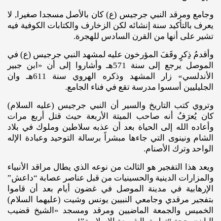
وجامع ومرقد النبي جرجيس (ع) كان بالأصل مسجدا صغيرا, لا
يعرف بالتأكيد سنة إنشائه لكن الزخارف والكتابات الكوفية فيه
تشير على أنها من القرن السادس للهجرة.
وأقدمُ ذِكرٍ وقَفَ المؤرخون عليه لمشهد النبي جرجيس (ع) في
الموصل يرجع إلى سنة 571هـ وأشاروا إلى أن «ابن جبير
الأندلسي» زار المشهد وذكره الهروي سنة 611هـ وان
الجليليين أسسوا مدرسة تقع في فناء الجامع.
وتروي كتب التاريخ والسير أن النبي جرجيس (عليه السلام)
كان يُعرَفُ أنه صاحب الميتة الأربعة حيث قتل أربع مرات
وأعاده الله إلى الحياة بعد أن عذبه سلاطين وملوك في بلاد
الشام ونينوى التي جاءها مبشراً برسالة التوحيد وعبادة الإله
الواحد وترك الأصنام.
ويعد هذا التفجير هو الثالث من نوعه الذي يطال مراقد الأنبياء
والمزارات الدينية والحسينيات من قبل عناصر عصابة “داعش”
الإرهابية في مدينة الموصل في غضون أيام بعد أن قاموا
بتفجير مرقدي وجامعي النبيين يونس وشيت (عليهما السلام)
الخميس والجمعة الماضيين ومرقد ومسجد «الشيخ قضيب