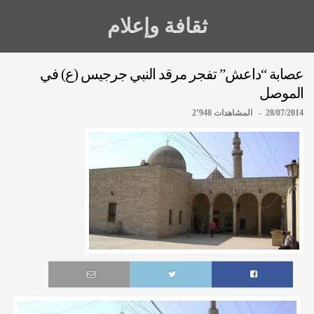
ثقافة وإعلام
عصابة “داعش” تفجر مرقد النبي جرجيس (ع) في
الموصل
28/07/2014 - المشاهدات 2٬948