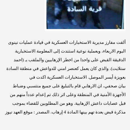
ألقت مفارز مديرية الاستخبارات العسكرية في قيادة عمليات نينوى
اليوم الاربعاء، وبعملية نوعية استندت إلى المعلومة الاستخبارية
الدقيقة القبض على واحدا من اخطر الإرهابيين والملقب بـ (احمد
ستلايت). والذي كان يعمل كعنصر امني للدواعش في منطقة السادة
بعويزة أيسر الموصل. الاستخبارات العسكرية اكدت في
بيان صحفي، ان الارهابي قام بالتبليغ على جميع منتسبي وضباط
الأجهزة الأمنية في المنطقة وعلى اثر ذلك تم إعدام عدداً منهم من
قبل عصابات داعش الإرهابية. وهو من المطلوبين للقضاء بموجب
مذكرة قبض بعدة تهم بينها المادة 4 إرهاب. المصدر : موقع العهد نيوز