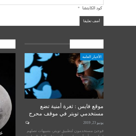
كود الكابتشا
*
الأخبار العامة
المشارك
الأخبار العامة
أخبار المرجعية
موقع فايس : ثغرة أمنية تضع
مستخدمي تويتر في موقف محرج
يونيو 23, 2019
لسيستاني
سماحة المرجع الكبير السيد
فوجئ مستخدمون لتطبيق تويتر، بتنبيهات تصلهم
الأمم
الحكيم يستقبل طلبة مدرسة نور
عل