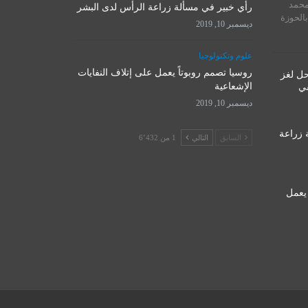
محمد
إتلاف النفايات الإشعاعية
رأي خبير في مسألة زراعة الرأس لدى البشر
المت
بالحوزة
ديسمبر 10, 2019
ديسمبر 10, 2019
نوفمبر 
علوم وتكنولوجيا
روسيا تصمم روبوتاً يعمل على إتلاف النفايات
حل لغز
الإشعاعية
قي
ديسمبر 10, 2019
 زراعة
السابق
التالي
1 من 6٬432
 يعمل