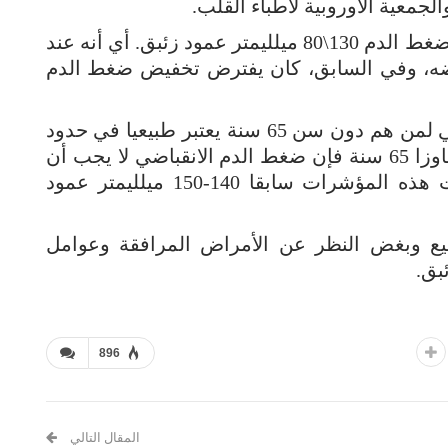
لجمعية الأوروبية لأطباء القلب.
وبموجب المؤشرات الجديدة، تعتمد حدود ضغط الدم 130\80 ميلليمتر عمود زئبق. أي أنه عند
ضه، وفي السابق، كان يفترض تخفيض ضغط الدم
وأشار الخبراء إلى أن ضغط الدم الانقباضي لمن هم دون سن 65 سنة يعتبر طبيعيا في حدود
120-129 ميلليمتر عمود زئبق. أما الذين تجاوزا 65 سنة فإن ضغط الدم الانقباضي لا يجب أن
يزيد عن 139 ميلليمتر عمود زئبق. وكانت هذه المؤشرات سابقا 140-150 ميلليمتر عمود
يع وبغض النظر عن الأمراض المرافقة وعوامل
896
المقال التالي