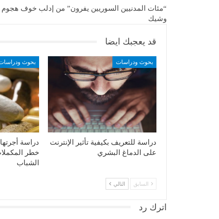
“مئات المدنيين السوريين يفرون” من إدلب خوف هجوم
وشيك
قد يعجبك ايضا
بحوث ودراسات
بحوث ودراسات
دراسة للتعريف بكيفية تأثير الإنترنت
دراسة أجرتها
على الدماغ البشري
خطر المكملات
الشباب
السابق
التالي
اترك رد