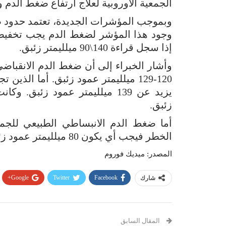
الجمعية الأوروبية لعلاج ارتفاع ضغط الدم وا
وجود هذا المؤشر لضغط الدم يجب تخفي
إذا سجل قراءة 140\90 ميلليمتر زئبق.
زئبق.
أما ضغط الدم الانبساطي الطبيعي للجم
الخطر فيجب أي يكون 80 ميلليمتر عمود زئبق.
المصدر: ميديك فوروم
Google+
Twitter
Facebook
شارك
المقال السابق