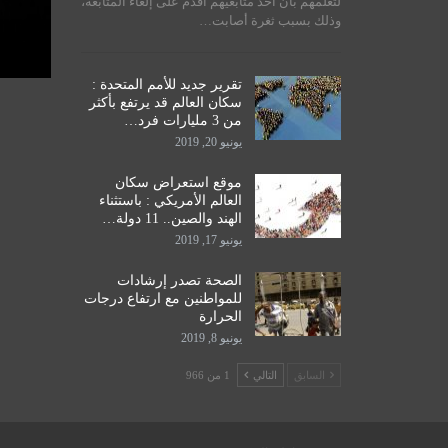
لتعلمهم بأن أحد متابعيهم أقدم على إلغاء المتابعة،
اق
الحكمة للدراسات الحوزوية،…
وذلك بسبب ثغرة أصابت…
ديسمبر 14, 2019
تقرير جديد للأمم المتحدة :
سكان العالم قد يرتفع بأكثر
من 3 مليارات فرد…
يونيو 20, 2019
موقع استعراض سكان
العالم الأمريكي : باستثناء
الهند والصين.. 11 دولة…
يونيو 17, 2019
الصحة تصدر إرشادات
للمواطنين مع ارتفاع درجات
الحرارة
يونيو 8, 2019
السابق
التالي
1 من 966