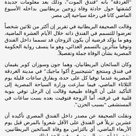
“الغردقة” بأنه “فندق الموت”، وذلك بعد معلومات جديدة
كشفتها حول حادثة وفاة زوجين بريطانيين بداخله الأسبوع
الماضي كانا في رحلة سياحية إلى مصر.
وقالت الصحيفة البريطانية في تقرير إن أكثر من ثلاثين شخصاً
تعرضوا للتسمم في الفندق ذاته خلال الأيام العشرة الماضية،
وهو ما يؤكد فرضية أن يكون الزوجان قد تسمما داخل الفندق
وتوفيا متأثرين بالتسمم الغذائي، وهو ما ينسف رواية الحكومة
المصرية بشأن الوفاة جملة وتفصيلاً.
وكان السائحان البريطانيان، وهما جون وسوزان كوبر يقيمان
في فندق ومنتجع “شتيجنبيرغ أكوا ماجيك” في مدينة الغردقة
المصرية عندما توفيا كل على حدة، وبفارق ساعات قليلة يوم
الثلاثاء الماضي، فيما سارعت وزارة السياحة المصرية إلى
التأكيد على أن الوفاة طبيعية وقالت إن الرجل توفي بنوبة
قلبية في غرفته، أما الزوجة فتوفيت بعده بست ساعات في
المستشفى “بسبب الحزن”.
ونقلت الصحيفة عن مصدر داخل الفندق المصري تأكيده أن
عشرين نزيلاً في الفندق على الأقل شعروا بالمرض قبل يوم
الأربعاء الماضي، أي بالتزامن مع وفاة السائحين البريطانيين،
وشعر 11 آخرون بالمرض في وقت لاحق لذلك.