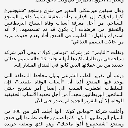
وقال سيفين هيرسكلر، المدير في فندق ومنتجع “شتيجنبيرغ
أكوا ماجيك”، إن الإدارة بدأت تحقيقاً شاملاً داخل المنتجع
السياحي من أجل معرفة أسباب وفاة السياح البريطانيين
والتحقق من فرضيات أن يكون قد تم تسميمهم، إلا أنه
استدرك بالقول: “الطبيب في الفندق أفاد بعدم حدوث مزيد
من حالات التسمم الغذائي”.
ونقلت “التايمز” عن شركة “توماس كوك”، وهي أكبر شركة
سياحة في بريطانيا، تأكيدها أنها سجلت 13 حالة تسمم غذائي
جديدة من بين عملائها الذين كانوا في الفندق المشار إليه.
ورغم أن تقرير الطب الشرعي وبيان محافظ المنطقة التي
يوجد فيها المنتجع أكدا أن “أسباب الوفاة طبيعية”، فإن
السلطات اضطرت السبت الى إصدار أمر بتشريح جثتي
السائحين البريطانيين مجدداً من أجل تحديد الأسباب الحقيقية
للوفاة، إلا أن التقرير الجديد لم يصدر حتى الآن.
وأعلنت شركة “توماس كوك” أنها أجلت أكثر من 300 من
السياح البريطانيين الذين كانوا ضمن رحلات نظمتها إلى فندق
ومنتجع “شتيجنبيرغ أكوا ماجيك”، وهو الذي وصفته جريدة