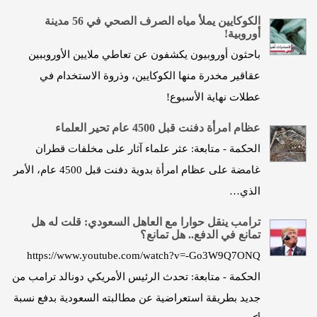
الكوكايين يملأ مياه الصرف الصحي في 56 مدينة
أوروبية!
باحثون أوروبيون يكشفون عن تعاطي ملايين الأوروببين
عقاقير مخدرة منها الكوكايين، وذروة الاستخدام في
عطلات نهاية الأسبوع!
عظام امرأة دفنت قبل 4500 عام تحير العلماء
الحكمة - متابعة: عثر علماء آثار على مخلفات قطران
غامضة على عظام امرأة بدوية دفنت قبل 4500 عام، الأمر
الذي…
ترامب ينقل حوارا مع العاهل السعودي: قلت له هل
تمانع في الدفع.. هل تمانع؟
https://www.youtube.com/watch?v=-Go3W9Q7ONQ
الحكمة - متابعة: تحدث الرئيس الأمريكي دونالد ترامب من
جديد بطريقة استعراضية عن مطالبته السعودية بدفع نسبة