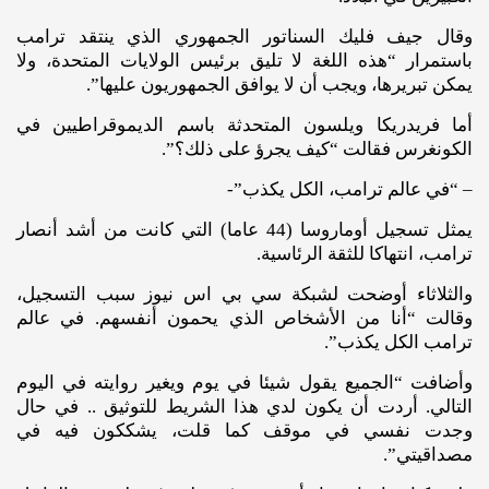
وقال جيف فليك السناتور الجمهوري الذي ينتقد ترامب
باستمرار “هذه اللغة لا تليق برئيس الولايات المتحدة، ولا
يمكن تبريرها، ويجب أن لا يوافق الجمهوريون عليها”.
أما فريدريكا ويلسون المتحدثة باسم الديموقراطيين في
الكونغرس فقالت “كيف يجرؤ على ذلك؟”.
– “في عالم ترامب، الكل يكذب”-
يمثل تسجيل أوماروسا (44 عاما) التي كانت من أشد أنصار
ترامب، انتهاكا للثقة الرئاسية.
والثلاثاء أوضحت لشبكة سي بي اس نيوز سبب التسجيل،
وقالت “أنا من الأشخاص الذي يحمون أنفسهم. في عالم
ترامب الكل يكذب”.
وأضافت “الجميع يقول شيئا في يوم ويغير روايته في اليوم
التالي. أردت أن يكون لدي هذا الشريط للتوثيق .. في حال
وجدت نفسي في موقف كما قلت، يشككون فيه في
مصداقيتي”.