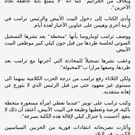
ويخاف من الجراثيم” كما أنه “لا يتمتع بأية عاطفة تجاه
الآخرين”.
وأدى الكتاب إلى دخول البيت الأبيض والرئيس ترامب في
أزمة أخرى وهيمن على عناوين الأخبار لعدة أيام.
ووصف ترامب اوماروسا بأنها “منحطة” بعد نشرها التسجيل
الصوتي لجلسة طردها من قبل جون كيلي كبير موظفي البيت
الأبيض.
وعقب نشرها تسجيلاً للمحادثة التي أجرتها مع ترامب بعد
طردها، وصفها مرارا ب”المخبولة”.
ولكن الثلاثاء رفع ترامب من درجة الحرب الكلامية بينهما الى
مستوى غير معهود حتى من قبل الرئيس الذي لا يتورع عن
إهانة منتقديه.
وكتب ترامب على تويتر “عندما تعطي امرأة مسعورة منحطة
باكية، فرصة وتعطيها وظيفة في البيت الأبيض، أعتقد أن ذلك لا
ينفع. أحسنت يا جنرال كيلي لإقالة هذه الكلبة بسرعة”.
وأثارت تصريحاته انتقادات فورية من الحزبين السياسيين
الكبيرين في البلاد.