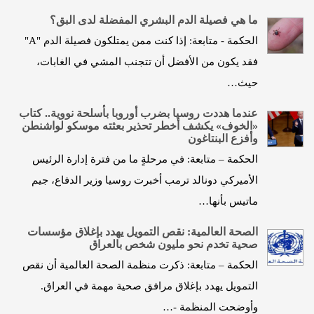
ما هي فصيلة الدم البشري المفضلة لدى البق؟
الحكمة - متابعة: إذا كنت ممن يمتلكون فصيلة الدم "A"
فقد يكون من الأفضل أن تتجنب المشي في الغابات،
حيث…
عندما هددت روسيا بضرب أوروبا بأسلحة نووية.. كتاب
«الخوف» يكشف أخطر تحذير بعثته موسكو لواشنطن
وأفزع البنتاغون
الحكمة – متابعة: في مرحلةٍ ما من فترة إدارة الرئيس
الأميركي دونالد ترمب أخبرت روسيا وزير الدفاع، جيم
ماتيس بأنها…
الصحة العالمية: نقص التمويل يهدد بإغلاق مؤسسات
صحية تخدم نحو مليون شخص بالعراق
الحكمة – متابعة: ذكرت منظمة الصحة العالمية أن نقص
التمويل يهدد بإغلاق مرافق صحية مهمة في العراق.
وأوضحت المنظمة -…