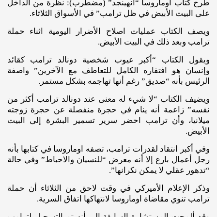
طرح كتاب اوماروسا “أنهينجد” (مضطرب): نظرة من الداخل
على البيت الأبيض في ظل ترامب” في الأسواق الثلاثاء.
ويصف الكتاب عمليات اصلاح الأضرار اليومية اثناء حملة
ترامب وبعد ذلك في البيت الأبيض.
ويقول الكتاب “أكبر عيوب شخصية دونالد ترامب كقائد
وإنسان هو افتقاره الكامل للتعاطف مع الآخرين” واصفة
الرئيس بأنه “صديق” رغم أنها تهاجمه بشكل مستمر.
ويضيف الكتاب “لا شيء له معنى عند دونالد ترامب أكثر من
نفسه” زاعمة أنه ينام في حجرة منفصلة عن حجرة زوجته
ميلانيا، وأن ترامب احضر سرير تسمير البشرة إلى البيت
الأبيض.
وفي أكبر انتقاد لقدرات ترامب، تصفه اوماروسا في كتابها بأنه
رجل أعمال بارع إلا أنه معرض “للنسيان والاحباط” وفي حالة
“تدهور عقلي لا يمكن نكرانها”.
وذكر الإعلام الأميركي في وقت لاحق من الثلاثاء أن حملة
ترامب تنوي مقاضاة اوماروسا لانتهاكها اتفاق السرية.
وقد ألمحت المستشارة السابقة إلى أنه تم التسجيل لترامب