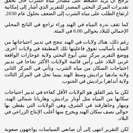
يرجح أن يزيد الضغط على مصادر مياه الشرب حال تحقق
تقديرات المركز البحثي المصدر للتقرير الذي أشار إلى إمكانية
ارتفاع الطلب على مياه الشرب إلى الضعف بحلول عام 2030.
كما تقف ندرة المياه في الهند وراء تراجع في الناتج المحلي
الإجمالي للبلاد بحوالي 6.00 في المئة.
رغم ذلك، هناك ولايات في الهند تنجح في تدبير احتياجاتها من
المياه بأساليب تفوق فاعليتها تلك المطبقة في ولايات أخرى.
ووضع التقرير مركز نيتي أيوغ البحثي ولاية غوجارات الواقعة
غربي البلاد على رأس قائمة الولايات الأكثر نجاحا في تدبير
احتياجات السكان من مياه الشرب. وتأتي في المركز الثاني
ولاية مادهيا براديش وسط الهند بينما تحل في المركز الثالث
ولاية أنداهرا براديش في الجنوب.
لكن ما يثير القلق هو الولايات الأقل كفاءة في تدبير احتياجات
سكانها من المياه مثل أوتار براديش، وهاريانا شمالي الهند،
وبيهار وجاهارقند في الشرق، وهي الولايات التي يقطن بها
حوالي نصف سكان الهند ويخرج منها أغلب الإنتاج الزراعي في
البلاد.
لكن التقرير انتهى إلى أن صانعي السياسات يواجهون صعوبة