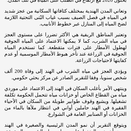
بحلول 2020 مع ارتفاع في الطلب على المياه في تلك المدن.
وتعاني المدن الهندية بمختلف كثافاتها السكانية من عجز شديد
في المياه في فصل الصيف بسبب غياب البُنى التحتية اللازمة
لضخ المياه إلى المنازل عبر خطوط الأنابيب.
وتعتبر المناطق الريفية هي الأكثر تضررا على مستوى العجز
في مياه الشرب، كما لا يمكنها الاعتماد على المياه الجوفية
لهطول الأمطار على فترات متقطعة. كما تستخدم المياه
الجوفية في الزراعة عند تأخر هبوط الأمطار الموسمية أو عدم
كفايتها لاحتياجات الزراعة.
ويؤدي العجز في مياه الشرب في الهند إلى وفاة 200 ألف
شخص سنويا، وفقا للتقرير الصادر عن مركز بحثي حكومي.
وينتهي الأمر بأغلب السكان في الهند إلى الاعتماد على موردي
مياه من القطاع الخاص أو خزانات مياه تتحمل الحكومة تكلفة
تشغيلها. ويشيع وقوف طوابير طويلة من السكان في الأحياء
الفقيرة في الهند حاملين أواني في انتظار ملأها بالماء من
الخزانات أو الصنابير العامة في الشوارع.
ويتوقع التقرير أن نمو المدن الرئيسية والصغيرة في الهند