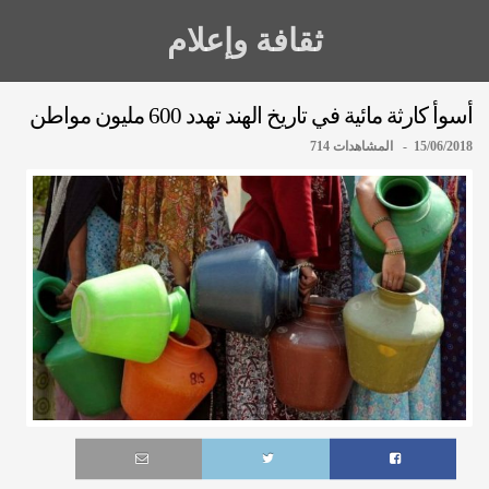
ثقافة وإعلام
أسوأ كارثة مائية في تاريخ الهند تهدد 600 مليون مواطن
15/06/2018 - المشاهدات 714