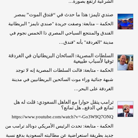
الشرعية ارتفع بصورة…
صندي تايمز: هذا ما حدث في “فندق الموت” بمصر
الحكمة – متابعة: وصفت جريدة "صندي تايمز" البريطانية
الفندق والمنتجع السياحي المصري ذا الخمس نجوم في
مدينة "الغردقة" بأنه "فندق…
السلطات المصرية: السائحان البريطانيان في الغردقة
توفيا لأسباب طبيعية
الحكمة - متابعة: قالت السلطات المصرية إنه لا توجد
شبهة جنائية وراء موت السائحين البريطانيين في مدينة
الغردقة على البحر…
ترامب ينقل حوارا مع العاهل السعودي: قلت له هل
تمانع في الدفع.. هل تمانع؟
https://www.youtube.com/watch?v=-Go3W9Q7ONQ
الحكمة - متابعة: تحدث الرئيس الأمريكي دونالد ترامب من
جديد بطريقة استعراضية عن مطالبته السعودية بدفع نسبة