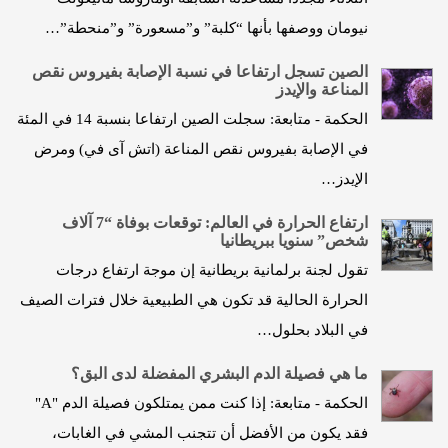
نيومان ووصفها بأنها “كلبة” و”مسعورة” و”منحطة”…
الصين تسجل ارتفاعا في نسبة الإصابة بفيروس نقص
المناعة والإيدز
الحكمة - متابعة: سجلت الصين ارتفاعا بنسبة 14 في المئة
في الإصابة بفيروس نقص المناعة (اتش آى في) ومرض
الإيدز…
ارتفاع الحرارة في العالم: توقعات بوفاة “7 آلاف
شخص” سنويا ببريطانيا
تقول لجنة برلمانية بريطانية إن موجة ارتفاع درجات
الحرارة الحالية قد تكون هي الطبيعية خلال فترات الصيف
في البلاد بحلول…
ما هي فصيلة الدم البشري المفضلة لدى البق؟
الحكمة - متابعة: إذا كنت ممن يمتلكون فصيلة الدم "A"
فقد يكون من الأفضل أن تتجنب المشي في الغابات،