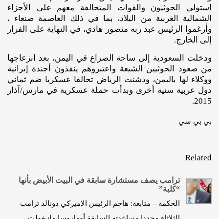
استولى الحوثيون والقوات المتحالفة معهم على الأجزاء
الشمالية الغربية من البلاد، بما في ذلك العاصمة صنعاء ،
وأرغموا الرئيس عبد ربه منصور هادي، في النهاية على الفرار
إلى الخارج.
ودخلت السعودية إلى ساحة الصراع في اليمن، بعد انزعاجها
من صعود الحوثيين الشيعة واعتبروهم ينفذون أجندة إيرانية
ووكلاء لها باليمن، ودشنت الرياض تحالفا عسكريا ضم ثماني
دول عربية سنية أخرى وبدأت حملة عسكرية في مارس/آذار
2015.
بي بي سي
Related
ترامب يصف مستشارة سابقة في البيت الأبيض بأنها
“كلبة”
الحكمة – متابعة: هاجم الرئيس الاميركي دونالد ترامب
الثلاثاء مجددا مساعدته السابقة أوماروسا مانيغولت