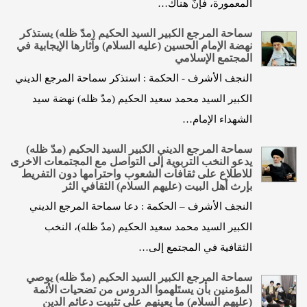
المعمورة، فإنّ هناك…
سماحة المرجع الكبير السيد الحكيم (مدّ ظله) يستذكر
نهضة الإمام الحسين (عليه السلام) وآثارها الإيجابية في
المجتمع الإسلامي
النجف الأشرف - الحكمة : استذكر سماحة المرجع الديني
الكبير السيد محمد سعيد الحكيم (مدّ ظله) نهضة سيد
الشهداء الإمام…
سماحة المرجع الديني الكبير السيد الحكيم (مدّ ظله)
يدعو النخب التربوية إلى التواصل مع المجتمعات الاخرى
للاطلاع على ثقافات الشعوب واحترامها دون التفريط
بإرث أهل البيت (عليهم السلام) الثقافي الثر
النجف الأشرف – الحكمة : دعا سماحة المرجع الديني
الكبير السيد محمد سعيد الحكيم (مدّ ظله)، النخب
الثقافية في المجتمع إلى…
سماحة المرجع الكبير السيد الحكيم (مدّ ظله) يوصي
المؤمنين بأن يستَلهموا الدروس من تضحيات الأئمة
(عليهم السلام) ما يعينهم على تثبيت دعائم الدين