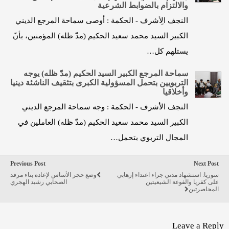
والالتزام بالضوابط الشرعية
النجف الِأشرف - الحكمة : أوصى سماحة المرجع الديني
الكبير السيد محمد سعيد الحكيم (مدّ ظله) المؤمنين، بأنّ
يستلهم كل…
سماحة المرجع الكبير السيد الحكيم (مدّ ظله) يوجه
التربويين بتحمل المسؤولية الكبرى بتثقيف الناشئة دينيا
وأخلاقيا
النجف الأشرف - الحكمة : وجه سماحة المرجع الديني
الكبير السيد محمد سعيد الحكيم (مدّ ظله) العاملين في
المجال التربوي بتحمل…
Previous Post
Next Post
سوريا: استشهاد مدني جراء اعتداء إرهابي
وضع حجر الأساس لإعادة بناء مرقد
على كفريا والفوعة الشيعيتين
الصحابي رشيد الهجري
المحاصرتين
Leave a Reply