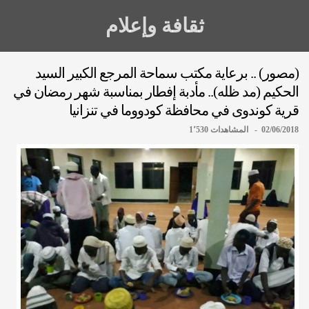
ثقافة وإعلام
(مصور) .. برعاية مكتب سماحة المرجع الكبير السيد
الحكيم (مد ظله).. مأدبة إفطار بمناسبة شهر رمضان في
قرية كوندوى في محافظة كودووما في تنزانيا
02/06/2018 - المشاهدات 1٬530