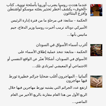
عندما هددت روسيا بضرب أوروبا بأسلحة نووية.. كتاب
«الخوف» يكشف أخطر تحذير بعثته موسكو لواشنطن
وأفزع البنتاغون
الحكمة – متابعة: في مرحلةٍ ما من فترة إدارة الرئيس
الأميركي دونالد ترمب أخبرت روسيا وزير الدفاع، جيم
ماتيس بأنها…
أغرب أسماء الأسواق في السودان
الحكمة - متابعة: تتخذ عملية إطلاق الأسماء على
الأسواق في السودان، أشكالاً تعبّر عن الواقع النفسي أو
الاجتماعي أو المعيشي لمرتادي تلك…
ألمانيا – المهاجرون أغلب ضحايا جرائم خطيرة تورط
فيها مهاجرون
ارتفع عدد الجرائم التي يشتبه تورط مهاجرين فيها خلال
الربع الأول من هذا العام مقارنة بالربع الأخير من العام
الماضي…