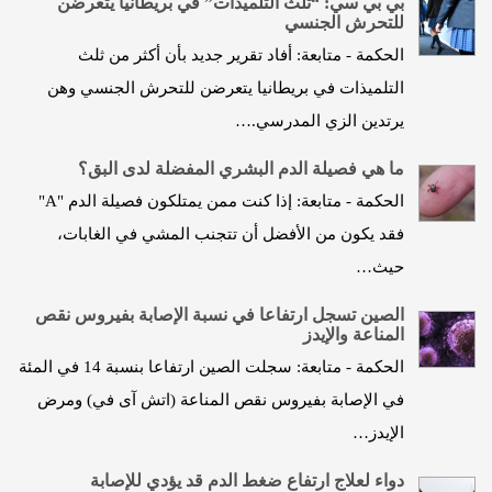
بي بي سي: “ثُلث التلميذات” في بريطانيا يتعرضن
للتحرش الجنسي
الحكمة - متابعة: أفاد تقرير جديد بأن أكثر من ثلث
التلميذات في بريطانيا يتعرضن للتحرش الجنسي وهن
يرتدين الزي المدرسي.…
ما هي فصيلة الدم البشري المفضلة لدى البق؟
الحكمة - متابعة: إذا كنت ممن يمتلكون فصيلة الدم "A"
فقد يكون من الأفضل أن تتجنب المشي في الغابات،
حيث…
الصين تسجل ارتفاعا في نسبة الإصابة بفيروس نقص
المناعة والإيدز
الحكمة - متابعة: سجلت الصين ارتفاعا بنسبة 14 في المئة
في الإصابة بفيروس نقص المناعة (اتش آى في) ومرض
الإيدز…
دواء لعلاج ارتفاع ضغط الدم قد يؤدي للإصابة