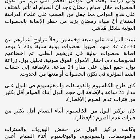
وفي دراسة بحث في عوامل الخطر التي تزيد من تكوّن
الحصوات خلال صيام رمضان وُجد أنّ الصيام له تأثير مُختلف
على هذهِ العوامل مما جعل من الصعب على علماء الدراسة
استنتاج أنّ صيام رمضان يزيد من خطر الإصابة بالحصوات
البولية بشكل مُباشر.
تمت الدراسة على سبعة وخمسين رجلاً تتراوح أعمارهم بين
30-55، 37 منهم أُصيبوا بحصوات بولية سابقاً و20 لا يوجد
اصابة بحصوات بولية في تاريخهم الطبي. تم اخضاعهم
لفحوصات دم، اختبار الأمواج الفوق صوتية، تحليل بول، زراعة
بول، جمع البول على مدار 24 ساعة، بالإضافة إلى حساب
القيم المؤثرة في تكوّن الحصوات أو منعها من الحدوث.
كان طرح الكالسيوم والفوسفات والمغنيسيوم في البول على
مدار 24 ساعة بالإضافة إلى حجم البول أثناء الصيام أقل بكثير
من فترات عدم الصوم (الإفطار).
كان تركيز البول من الكالسيوم أثناء الصيام أقل بكثير من
فترات عدم الصوم (الإفطار).
وكانت تراكيز البول من حمض اليوريك، والسترات
والفوسفات، والصوديوم، والبوتاسيوم أثناء الصيام أعلى