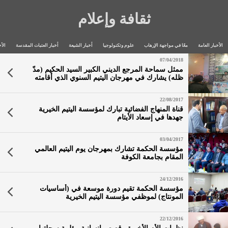
ثقافة وإعلام
الأخبار العامة
معًا في مواجهة الإرهاب
علوم وتكنولوجيا
أخبار الشيعة
أخبار العتبات المقدسة
الأخ
07/04/2018
ممثل سماحة المرجع الديني الكبير السيد الحكيم (مدّ
ظله) يشارك في مهرجان اليتيم السنوي الذي أقامته
مؤسسة اليتيم الخيرية في قضاء الصويرة، ويوزع
الهدايا على الأطفال الأيتام
22/08/2017
قناة المنهاج الفضائية تبارك لمؤسسة اليتيم الخيرية
جهدها في إسعاد الأيتام
03/04/2017
مؤسسة الحكمة تشارك بمهرجان يوم اليتيم العالمي
المقام بجامعة الكوفة
24/12/2016
مؤسسة الحكمة تقيم دورة موسعة في (أساسيات
المونتاج) لموظفي مؤسسة اليتيم الخيرية
22/12/2016