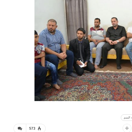
ليتيم
573