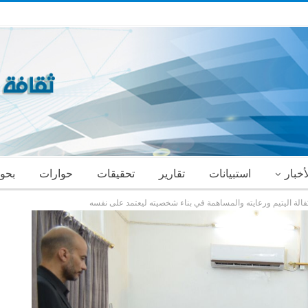
أخبار
استبيانات
تقارير
تحقيقات
حوارات
بحو
الة اليتيم ورعايته والمساهمة في بناء شخصيته ليعتمد على نفسه