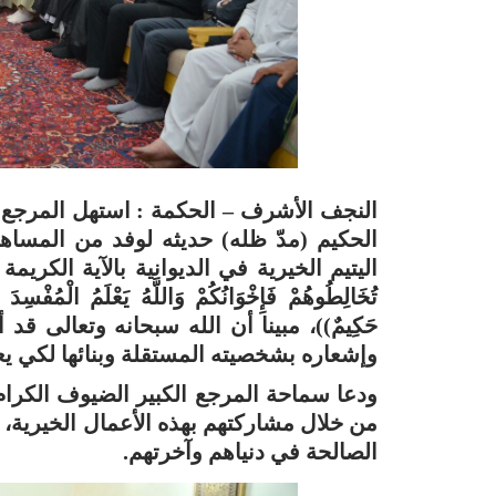
النجف الأشرف – الحكمة : استهل المرجع ا
الحكيم (مدّ ظله) حديثه لوفد من المسا
اليتيم الخيرية في الديوانية بالآية الكريمة ((وَيَسْأ
تُخَالِطُوهُمْ فَإِخْوَانُكُمْ وَاللَّهُ يَعْلَمُ الْمُفْسِدَ م
حَكِيمٌ))، مبينا أن الله سبحانه وتعالى قد
وإشعاره بشخصيته المستقلة وبنائها لكي يع
ودعا سماحة المرجع الكبير الضيوف الكرام 
من خلال مشاركتهم بهذه الأعمال الخيرية، د
الصالحة في دنياهم وآخرتهم.