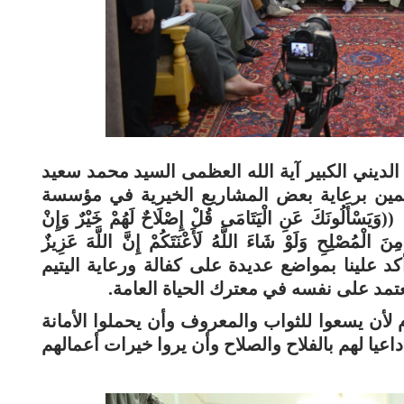
لديني الكبير آية الله العظمى السيد محمد سعيد
همين برعاية بعض المشاريع الخيرية في مؤسسة
َلُونَكَ عَنِ الْيَتَامَى قُلْ إِصْلَاحٌ لَهُمْ خَيْرٌ وَإِنْ
ِنَ الْمُصْلِحِ وَلَوْ شَاءَ اللَّهُ لَأَعْنَتَكُمْ إِنَّ اللَّهَ عَزِيزٌ
 أكد علينا بمواضع عديدة على كفالة ورعاية اليتيم
تمد على نفسه في معترك الحياة العامة.
لأن يسعوا للثواب والمعروف وأن يحملوا الأمانة
اعيا لهم بالفلاح والصلاح وأن يروا خيرات أعمالهم